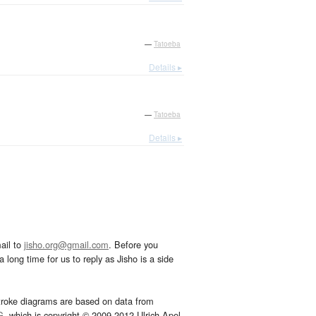
—
Tatoeba
Details ▸
—
Tatoeba
Details ▸
ail to
jisho.org@gmail.com
. Before you
 long time for us to reply as Jisho is a side
troke diagrams are based on data from
G
, which is copyright © 2009-2012 Ulrich Apel