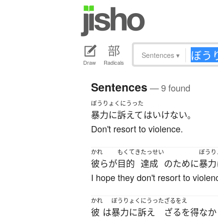
Sentences
▾
Draw
Radicals
Sentences
— 9 found
ぼうりょくにうった
暴力に訴えて
は
いけない
。
Don't resort to violence.
かれ
もくてき
たっせい
ぼうり
彼ら
が
目的
達成
の
ために
暴力
I hope they don't resort to violen
かれ
ぼうりょくにうった
ざるをえ
彼
は
暴力に訴え
ざるを得なか