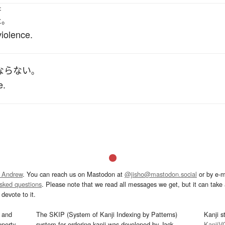
た
た
。
violence.
ならない
。
e.
 Andrew
. You can reach us on Mastodon at
@jisho@mastodon.social
or by e-m
asked questions
. Please note that we read all messages we get, but it can take a
devote to it.
and
The SKIP (System of Kanji Indexing by Patterns)
Kanji s
operty
system for ordering kanji was developed by Jack
KanjiV