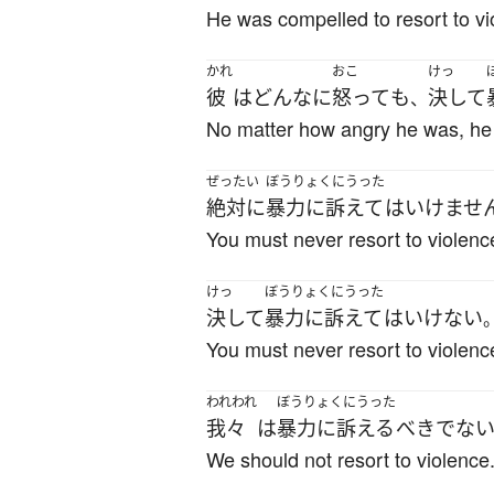
He was compelled to resort to vi
かれ
おこ
けっ
彼
は
どんなに
怒って
も
決して
、
No matter how angry he was, he 
ぜったい
ぼうりょくにうった
絶対に
暴力に訴えて
は
いけませ
You must never resort to violenc
けっ
ぼうりょくにうった
決して
暴力に訴えて
は
いけない
You must never resort to violenc
われわれ
ぼうりょくにうった
我々
は
暴力に訴える
べき
でな
We should not resort to violence