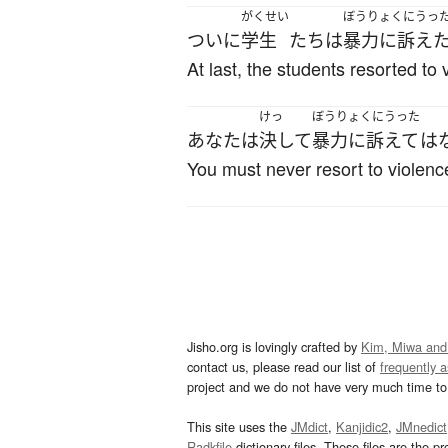
がくせい
ぼうりょくにうっ
ついに
学生
たち
は
暴力に訴え
At last, the students resorted to 
けっ
ぼうりょくにうった
あなた
は
決して
暴力に訴えて
は
You must never resort to violenc
Jisho.org is lovingly crafted by
Kim, Miwa and
contact us, please read our list of
frequently 
project and we do not have very much time to 
This site uses the
JMdict
,
Kanjidic2
,
JMnedict
Radkfile
dictionary files. These files are the pr