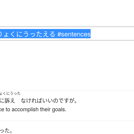
ょくにうった
に訴え
なければ
いい
のです
が
。
ce to accomplish their goals.
った
。