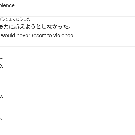
olence.
ぼうりょくにうった
暴力に訴えよう
としなかった
。
would never resort to violence.
ん
。
e.
。
e.
い
。
.