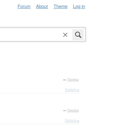
Forum
About
Theme
Log in
—
Tatoeba
Details ▸
—
Tatoeba
Details ▸