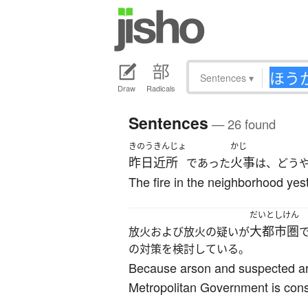
Sentences
▾
Draw
Radicals
Sentences
— 26 found
きのう
きんじょ
かじ
昨日
近所
火事
であった
は、どう
The fire in the neighborhood yes
だいとしけん
大都市圏
放火および放火の疑いが
の対策を検討している。
Because arson and suspected ars
Metropolitan Government is cons