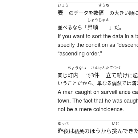
ひょう
すうち
表
値
のデータを数
の大きい順
しょうじゅん
昇順
並べるなら「
」だ。
If you want to sort the data in a
specify the condition as “descend
“ascending order.”
ちょうない
さんけん
たてつづ
町内
3件
立て続け
同じ
で
に起
いうことだから、単なる偶然では済
A man caught on surveillance ca
town. The fact that he was caugh
not be a mere coincidence.
ゆうべ
いど
昨夜
は
の
ほう
から
挑んで
き
結美