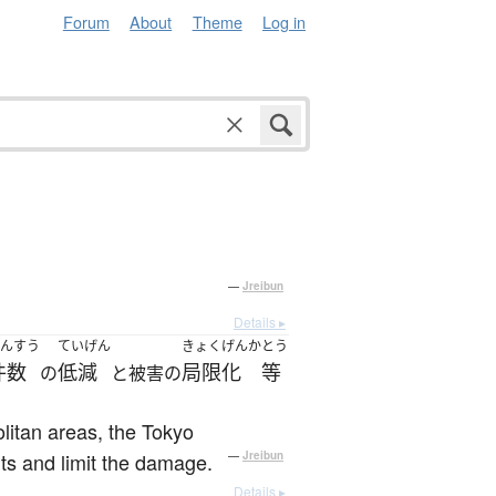
Forum
About
Theme
Log in
—
Jreibun
Details ▸
んすう
ていげん
きょくげんか
とう
件数
低減
局限化
等
の
と被害の
itan areas, the Tokyo
ts and limit the damage.
—
Jreibun
Details ▸