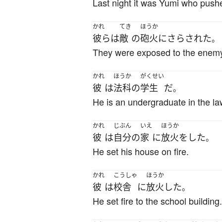
Last night it was Yumi who pushe
かれ
てき
ほうか
彼ら
は
敵
の
砲火
に
さらされた
。
They were exposed to the enemy'
かれ
ほうか
がくせい
彼
は
法科
の
学生
だ
。
He is an undergraduate in the l
かれ
じぶん
いえ
ほうか
彼
は
自分
の
家
に
放火
を
した
。
He set his house on fire.
かれ
こうしゃ
ほうか
彼
は
校舎
に
放火
した
。
He set fire to the school building.