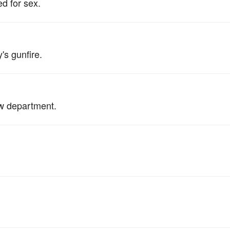
d for sex.
s gunfire.
aw department.