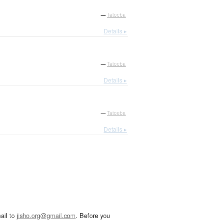
—
Tatoeba
Details ▸
—
Tatoeba
Details ▸
—
Tatoeba
Details ▸
ail to
jisho.org@gmail.com
. Before you