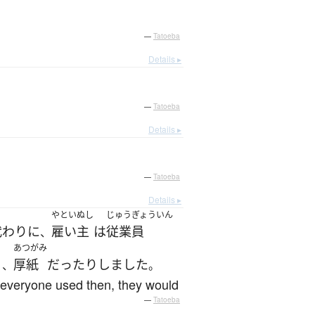
—
Tatoeba
Details ▸
—
Tatoeba
Details ▸
—
Tatoeba
Details ▸
やといぬし
じゅうぎょういん
代わり
に
雇い主
は
従業員
、
あつがみ
り
厚紙
だったり
しました
、
。
at everyone used then, they would
—
Tatoeba