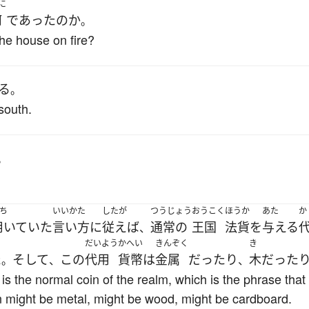
に
何
であった
の
か
。
the house on fire?
る
。
south.
。
ち
いいかた
したが
つうじょう
おうこく
ほうか
あた
か
用いていた
言い方
に
従えば
通常の
王国
法貨
を
与える
、
だいよう
かへい
きんぞく
き
た
そして
この
代用
貨幣
は
金属
だったり
木
だった
。
、
、
 is the normal coin of the realm, which is the phrase th
n might be metal, might be wood, might be cardboard.