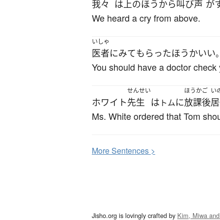
我々
は
上の
ほう
から
叫び声
が
We heard a cry from above.
いしゃ
医者
に
みて
もらった
ほう
か
いい
You should have a doctor check 
せんせい
ほうかご
い
ホワイト
先生
は
に
放課後
居
トム
Ms. White ordered that Tom shoul
More
S
entences >
Jisho.org is lovingly crafted by
Kim, Miwa and