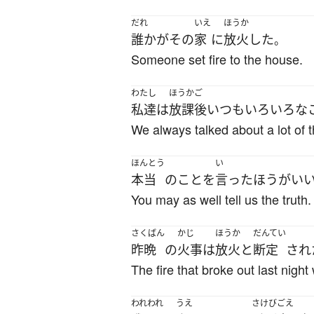
だれ
いえ
ほうか
誰か
が
その
家
に
放火
した
。
Someone set fire to the house.
わたし
ほうかご
私達
は
放課後
いつも
いろいろな
We always talked about a lot of t
ほんとう
い
本当
の
こと
を
言った
ほうがい
You may as well tell us the truth.
さくばん
かじ
ほうか
だんてい
昨晩
の
火事
は
放火
と
断定
され
The fire that broke out last nigh
われわれ
うえ
さけびごえ