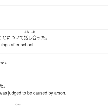
はなしあ
こと
について
話し合った
。
hings after school.
い
よ
。
た
。
t was judged to be caused by arson.
みみ