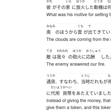
かれ
いえ
ほうか
どうき
な
彼
が
その
家
に
放火
した
動機
は
What was his motive for setting 
みなみ
くも
で
南
の
ほう
から
雲
が
出て
きてい
The clouds are coming from the 
てき
われわれ
ほうか
おうしゅう
敵
は
我々
の
砲火
に
応酬
した
The enemy answered our fire.
つうか
とうじ
も
通貨
すなわち
当時
だれも
が
、
、
だいよう
かへい
に
代用
貨幣
を
あたえていまし
Instead of giving the money, that
give them a token, and this toke