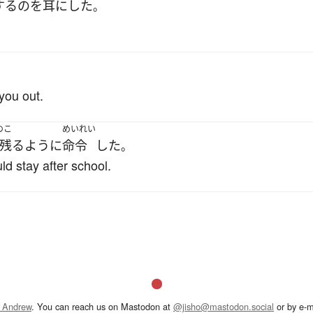
する
の
を
耳にした
。
。
you out.
のこ
めいれい
残る
ように
命令
した
。
d stay after school.
 Andrew
. You can reach us on Mastodon at
@jisho@mastodon.social
or by e-m