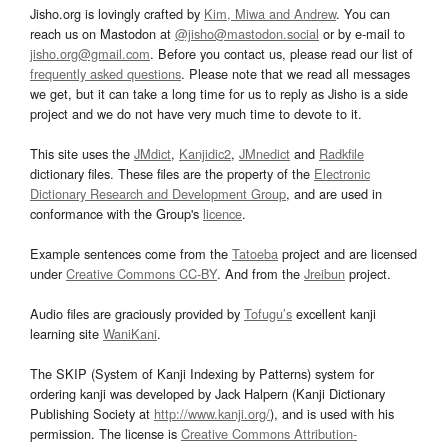
Jisho.org is lovingly crafted by
Kim, Miwa and Andrew
. You can
reach us on Mastodon at
@jisho@mastodon.social
or by e-mail to
jisho.org@gmail.com
. Before you contact us, please read our list of
frequently asked questions
. Please note that we read all messages
we get, but it can take a long time for us to reply as Jisho is a side
project and we do not have very much time to devote to it.
This site uses the
JMdict
,
Kanjidic2
,
JMnedict
and
Radkfile
dictionary files. These files are the property of the
Electronic
Dictionary Research and Development Group
, and are used in
conformance with the Group's
licence
.
Example sentences come from the
Tatoeba
project and are licensed
under
Creative Commons CC-BY
. And from the
Jreibun
project.
Audio files are graciously provided by
Tofugu’s
excellent kanji
learning site
WaniKani
.
The SKIP (System of Kanji Indexing by Patterns) system for
ordering kanji was developed by Jack Halpern (Kanji Dictionary
Publishing Society at
http://www.kanji.org/
), and is used with his
permission. The license is
Creative Commons Attribution-