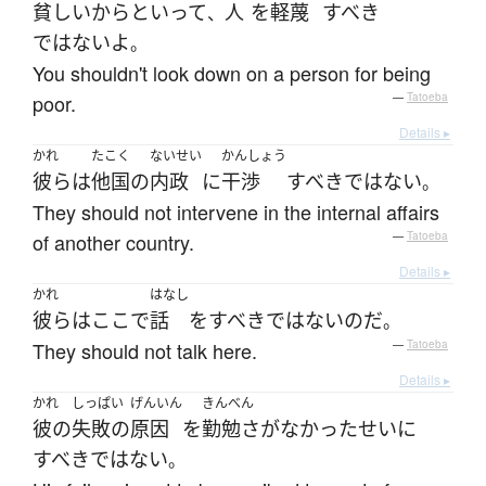
貧しい
からといって
人
を
軽蔑
すべき
、
ではない
よ
。
You shouldn't look down on a person for being
poor.
—
Tatoeba
Details ▸
かれ
たこく
ないせい
かんしょう
彼ら
は
他国
の
内政
に
干渉
すべき
ではない
。
They should not intervene in the internal affairs
of another country.
—
Tatoeba
Details ▸
かれ
はなし
彼ら
は
ここ
で
話
を
すべき
ではない
のだ
。
They should not talk here.
—
Tatoeba
Details ▸
かれ
しっぱい
げんいん
きんべん
彼の
失敗の
原因
を
勤勉さ
が
なかった
せい
に
すべき
ではない
。