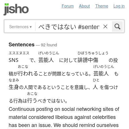
Forum
About
Theme
Log in
Sentences
▾
Sentences
— 92 found
エスエヌエス
げいのうじん
ひぼうちゅうしょう
SNS
芸能人
誹謗中傷
で、
に対して
の投
おこな
げいのうじん
行われる
芸能人
稿が
ことが問題となっている。
も
なまみ
ひと
生身
人
の人間であるということを意識し、
を傷つけ
おこな
行う
る行為は
べきではない。
Continuous posting on social networking sites of
material considered libelous against celebrities
has been an issue. We should remind ourselves