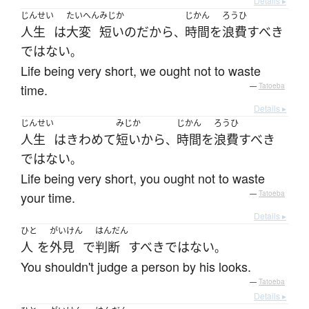
Details ▸
じんせい
たいへん
みじか
じかん
ろうひ
人生
は
大変
短い
の
だから
時間
を
浪費
すべき
、
ではない
。
Life being very short, we ought not to waste
time.
—
Tatoeba
Details ▸
じんせい
みじか
じかん
ろうひ
人生
は
きわめて
短い
から
時間
を
浪費
すべき
、
ではない
。
Life being very short, you ought not to waste
your time.
—
Tatoeba
Details ▸
ひと
がいけん
はんだん
人
を
外見
で
判断
すべき
ではない
。
You shouldn't judge a person by his looks.
—
Tatoeba
Details ▸