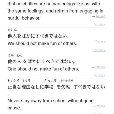
that celebrities are human beings like us, with
the same feelings, and refrain from engaging in
hurtful behavior.
—
Jreibun
Details ▸
たにん
他人
を
ばかに
すべき
ではない
。
We should not make fun of others.
—
Tatoeba
Details ▸
ほか
ひと
他の
人
を
ばかに
すべき
ではない
。
One should not make fun of others.
—
Tatoeba
Details ▸
せいとう
りゆう
がっこう
けっせき
正当な
理由
なしに
学校
を
欠席
すべき
ではない
。
Never stay away from school without good
cause.
—
Tatoeba