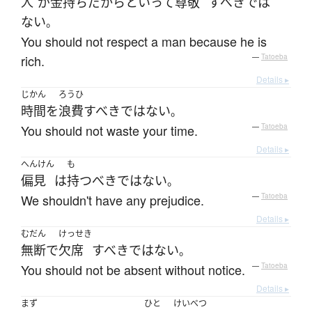
人
が
金持ち
だから
と
いって
尊敬
すべき
で
は
ない
。
You should not respect a man because he is
rich.
—
Tatoeba
Details ▸
じかん
ろうひ
時間
を
浪費
すべき
ではない
。
You should not waste your time.
—
Tatoeba
Details ▸
へんけん
も
偏見
は
持つ
べきではない
。
We shouldn't have any prejudice.
—
Tatoeba
Details ▸
むだん
けっせき
無断で
欠席
すべき
ではない
。
You should not be absent without notice.
—
Tatoeba
Details ▸
まず
ひと
けいべつ