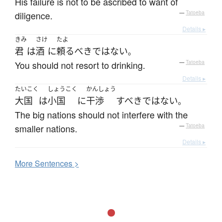
His failure is not to be ascribed to want of
diligence.
—
Tatoeba
Details ▸
きみ
さけ
たよ
君
は
酒
に
頼る
べきではない
。
You should not resort to drinking.
—
Tatoeba
Details ▸
たいこく
しょうこく
かんしょう
大国
は
小国
に
干渉
すべき
ではない
。
The big nations should not interfere with the
smaller nations.
—
Tatoeba
Details ▸
More
S
entences >