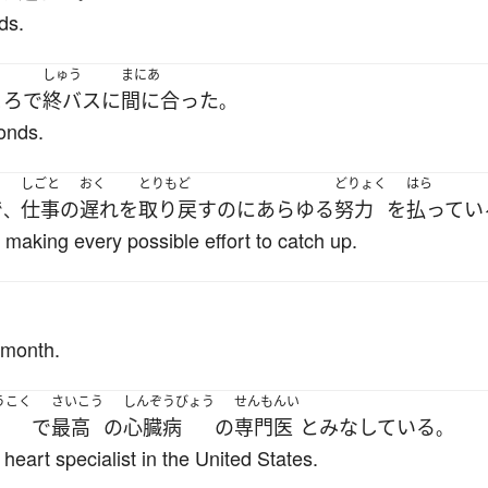
ds.
しゅう
まにあ
ころ
で
終バス
に
間に合った
。
onds.
しごと
おく
とりもど
どりょく
はら
で
仕事の
遅れ
を
取り戻す
のに
あらゆる
努力
を
払ってい
、
 making every possible effort to catch up.
 month.
うこく
さいこう
しんぞうびょう
せんもんい
で
最高
の
心臓病
の
専門医
と
みな
している
。
eart specialist in the United States.