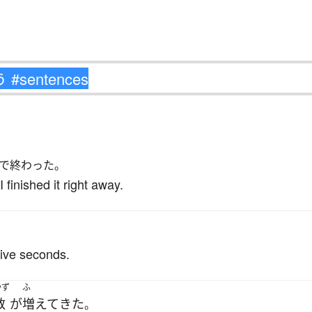
で終わった。
finished it right away.
five seconds.
かず
ふ
数
が
増えて
きた
。