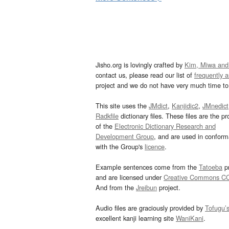
Jisho.org is lovingly crafted by
Kim, Miwa and
contact us, please read our list of
frequently 
project and we do not have very much time to 
This site uses the
JMdict
,
Kanjidic2
,
JMnedict
Radkfile
dictionary files. These files are the pr
of the
Electronic Dictionary Research and
Development Group
, and are used in confor
with the Group's
licence
.
Example sentences come from the
Tatoeba
pr
and are licensed under
Creative Commons C
And from the
Jreibun
project.
Audio files are graciously provided by
Tofugu’
excellent kanji learning site
WaniKani
.