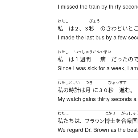
I missed the train by thirty secon
わたし
びょう
私
は
秒
の
きわどい
と
２、３
I made the last bus by a few sec
わたし
いっしゅうかん
やまい
私
は
１週間
病
だった
の
Since I was sick for a week, I am
わたし
とけい
つき
びょう
すす
私の
時計
は
月
に
秒
進む
３０
。
My watch gains thirty seconds a
わたし
はかせ
がっしゅ
私たち
は
博士
を
合衆国
、ブラウン
We regard Dr. Brown as the best h