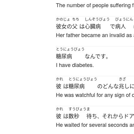
The number of people suffering 
かのじょ
ちち
しんぞうびょう
びょうにん
彼女の
父
は
心臓病
で
病人
Her father became an invalid as a
とうにょうびょう
糖尿病
なんです
。
I have diabetes.
かれ
とうにょうびょう
きざ
彼
は
糖尿病
の
どんな
兆し
He was watchful for any sign of 
かれ
すうびょう
ま
彼
は
数秒
待ち
それから
ド
、
He waited for several seconds a