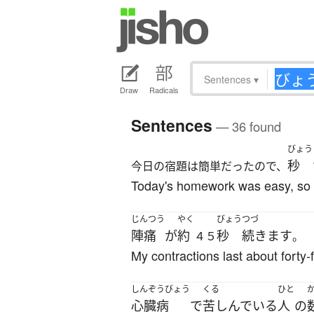
Sentences
▾
Draw
Radicals
Sentences
— 36 found
びょう
秒
今日の宿題は簡単だったので、
Today's homework was easy, so I 
じんつう
やく
びょう
つづ
陣痛
が
約
秒
続きます
４５
。
My contractions last about forty-
しんぞうびょう
くる
ひと
心臓病
で
苦しんでいる
人
の