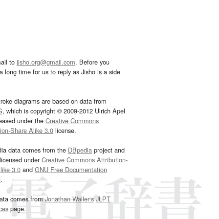
ail to
jisho.org@gmail.com
. Before you
 long time for us to reply as Jisho is a side
troke diagrams are based on data from
G
, which is copyright © 2009-2012 Ulrich Apel
leased under the
Creative Commons
tion-Share Alike 3.0
license.
dia data comes from the
DBpedia
project and
 licensed under
Creative Commons Attribution-
ike 3.0
and
GNU Free Documentation
e
.
ata comes from
Jonathan Waller‘s
JLPT
ces
page.