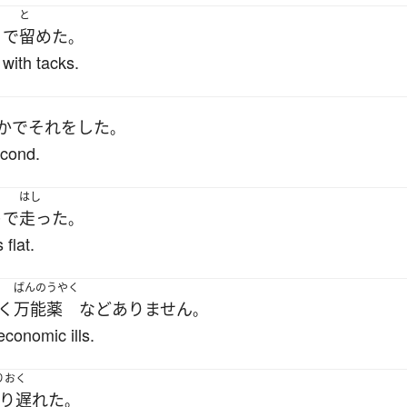
と
う
で
留めた
。
with tacks.
か
で
それ
を
した
。
econd.
はし
ト
で
走った
。
flat.
ばんのうやく
く
万能薬
など
ありません
。
economic ills.
りおく
り遅れた
。