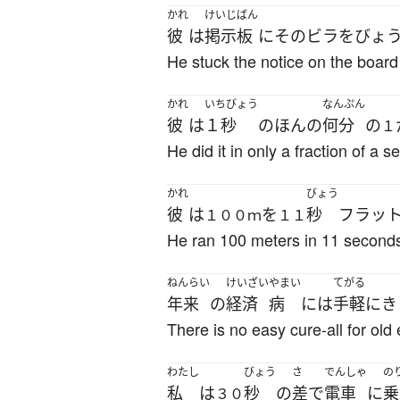
かれ
けいじばん
彼
は
掲示板
に
その
ビラ
を
びょ
He stuck the notice on the board 
かれ
いちびょう
なんぷん
彼
は
１秒
の
ほんの
何分
の
１
He did it in only a fraction of a s
かれ
びょう
彼
は
を
秒
フラッ
１００ｍ
１１
He ran 100 meters in 11 seconds 
ねんらい
けいざい
やまい
てがる
年来
の
経済
病
には
手軽に
き
There is no easy cure-all for old 
わたし
びょう
さ
でんしゃ
の
私
は
秒
の
差
で
電車
に
乗
３０