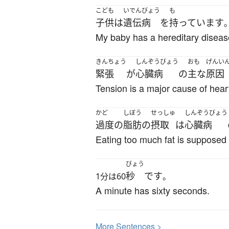
こども
いでんびょう
も
子供
は
遺伝病
を
持っています
My baby has a hereditary diseas
きんちょう
しんぞうびょう
おも
げんい
緊張
が
心臓病
の
主な
原因
Tension is a major cause of hear
かど
しぼう
せっしゅ
しんぞうびょう
過度の
脂肪
の
摂取
は
心臓病
Eating too much fat is supposed 
びょう
秒
です
1分は60
。
A minute has sixty seconds.
More
S
entences >