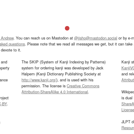
 Andrew
. You can reach us on Mastodon at
@jisho@mastodon.social
or by e-m
asked questions
. Please note that we read all messages we get, but it can take a
devote to it.
and
The SKIP (System of Kanji Indexing by Patterns)
Kanji s
operty
system for ordering kanji was developed by Jack
KanjiV
Halpern (Kanji Dictionary Publishing Society at
and re
mance
http://www.kanji.org/
), and is used with his
Attribu
permission. The license is
Creative Commons
Attribution-ShareAlike 4.0 International
.
Wikipe
oject
is dual
C-BY
.
ShareAl
Licens
s
JLPT d
Resour