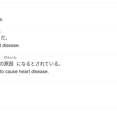
。
e.
ん
だ
。
t disease.
げんいん
の
原因
になる
と
されている
。
to cause heart disease.