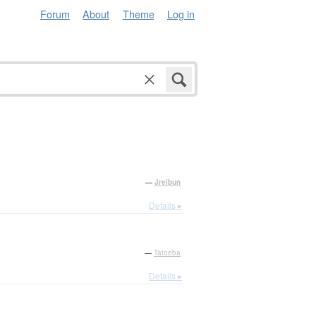
Forum
About
Theme
Log in
—
Jreibun
Details ▸
—
Tatoeba
Details ▸