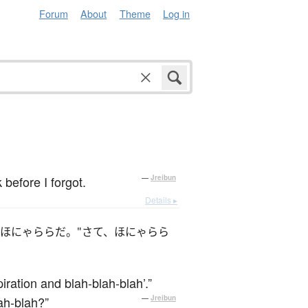
Forum
About
Theme
Log in
before I forgot.
—
Jreibun
Details ▸
ほにゃららだ。"さて、ほにゃらら
iration and blah-blah-blah’.”
ah-blah?”
—
Jreibun