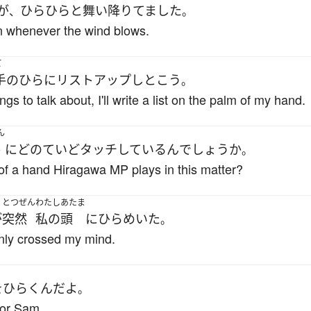
が
ひらひらと
舞い降りてました
、
。
n whenever the wind blows.
て
手のひら
に
リストアップ
し
とこう
。
ings to talk about, I'll write a list on the palm of my hand.
ん
件
に
どの
ていど
タッチ
している
ん
でしょうか
。
f a hand Hiragawa MP plays in this matter?
とつぜん
わたし
あたま
が
突然
私の
頭
に
ひらめいた
。
enly crossed my mind.
を
ひらく
んだ
よ
。
for Sam.