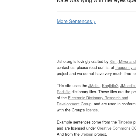
More
S
entences >
Jisho.org is lovingly crafted by
Kim, Miwa and
contact us, please read our list of
frequently 
project and we do not have very much time to 
This site uses the
JMdict
,
Kanjidic2
,
JMnedict
Radkfile
dictionary files. These files are the pr
of the
Electronic Dictionary Research and
Development Group
, and are used in confor
with the Group's
licence
.
Example sentences come from the
Tatoeba
pr
and are licensed under
Creative Commons C
And from the
Jreibun
project.