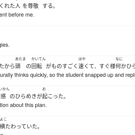
くれた
人
を
尊敬
する
。
ent before me.
。
ies.
あたま
かいてん
はや
なに
た
から
頭
の
回転
が
ものすごく
速くて
すぐ様
何か
ひ
、
urally thinks quickly, so the student snapped up and repl
いかん
お
霊感
の
ひらめき
が
起こった
。
ion about this plan.
よこ
横たわっていた
。
n.