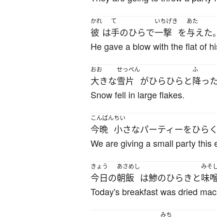
かれ
て
いちげき
あた
彼
は
手のひら
で
一撃
を
与えた
He gave a blow with the flat of h
おお
せっぺん
ふ
大きな
雪片
が
ひらひらと
降っ
Snow fell in large flakes.
こんばん
ちい
今晩
小さな
パーティー
を
ひら
We are giving a small party this 
きょう
あさめし
みそ
今日
の
朝飯
は
鯵のひらき
と
味
Today's breakfast was dried mac
みち