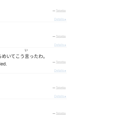
—
Tatoeba
Details ▸
—
Tatoeba
Details ▸
い
らめいて
こう
言った
わ
。
ied.
—
Tatoeba
Details ▸
—
Tatoeba
Details ▸
—
Tatoeba