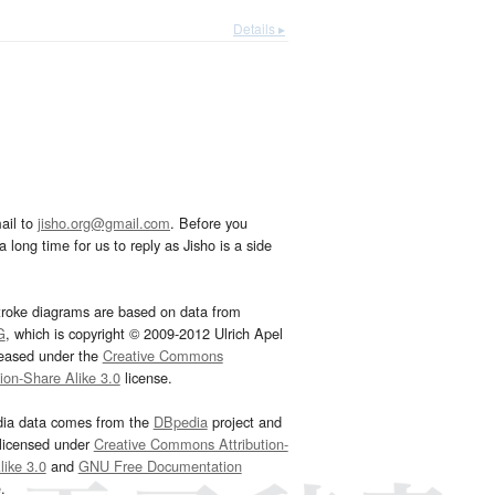
Details ▸
ail to
jisho.org@gmail.com
. Before you
 long time for us to reply as Jisho is a side
troke diagrams are based on data from
G
, which is copyright © 2009-2012 Ulrich Apel
leased under the
Creative Commons
tion-Share Alike 3.0
license.
dia data comes from the
DBpedia
project and
 licensed under
Creative Commons Attribution-
ike 3.0
and
GNU Free Documentation
e
.