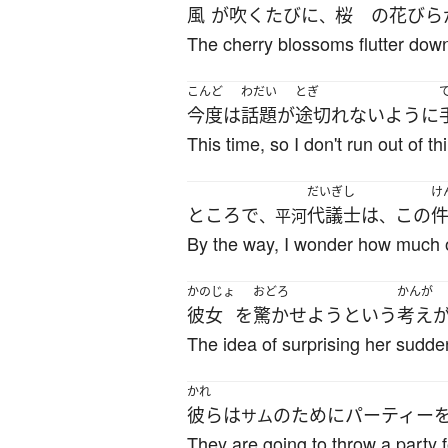
風
が
吹く
たびに
桜
の
花びら
、
The cherry blossoms flutter dow
こんど
わだい
とぎ
今度
は
話題
が
途切れない
ように
This time, so I don't run out of th
だいぎし
け
ところで
代議士
は
この
、平河
、
By the way, I wonder how much o
かのじょ
おどろ
かんが
彼女
を
驚かせよう
という
考え
The idea of surprising her sudd
かれ
彼ら
は
の
ために
パーティー
サム
They are going to throw a party 