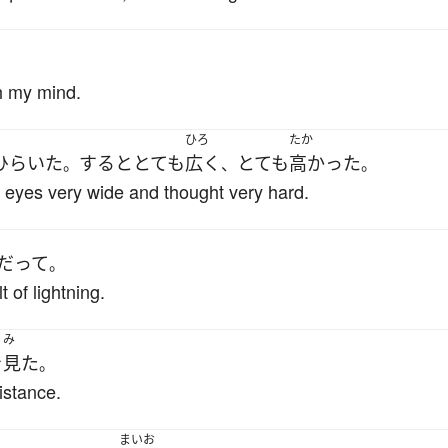
h my mind.
ひろ
たか
ひらいた
すると
とても
広く
とても
高かった
。
、
。
er eyes very wide and thought very hard.
だ
って
。
t of lightning.
み
を
見た
。
distance.
まいお