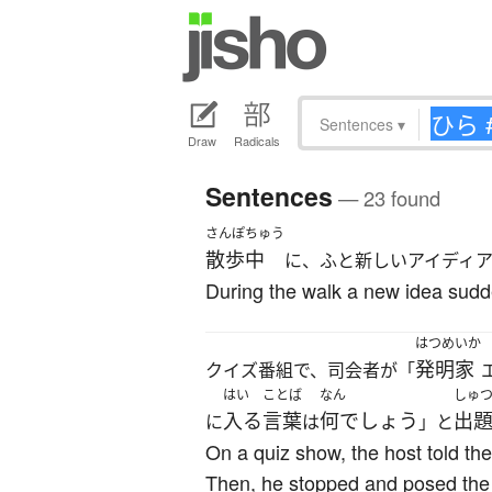
Sentences
▾
Draw
Radicals
Sentences
— 23 found
さんぽちゅう
散歩中
に、ふと新しいアイディ
During the walk a new idea sudde
はつめいか
発明家
クイズ番組で、司会者が「
はい
ことば
なん
しゅ
入る
言葉
何でしょう
出
に
は
」と
On a quiz show, the host told the
Then, he stopped and posed the 