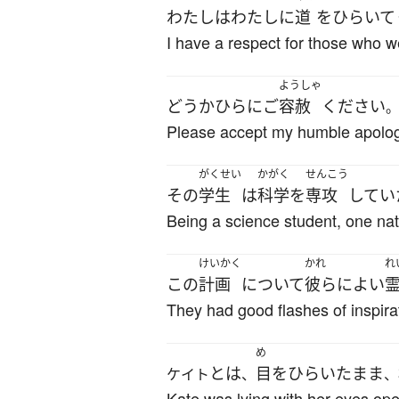
わたし
は
わたし
に
道
を
ひらいて
I have a respect for those who w
ようしゃ
どうか
ひらに
ご
容赦
ください
Please accept my humble apolog
がくせい
かがく
せんこう
その
学生
は
科学
を
専攻
してい
Being a science student, one nat
けいかく
かれ
れ
この
計画
について
彼ら
に
よい
They had good flashes of inspirat
め
とは
目
を
ひらいた
まま
ケイト
、
、
Kate was lying with her eyes ope