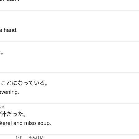
。
is hand.
た
。
く
ことになっている
。
evening.
しる
噌汁
だった
。
kerel and miso soup.
ひと
そんけい