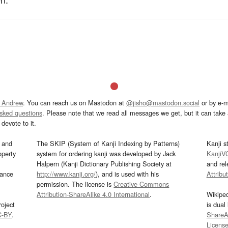
 Andrew
. You can reach us on Mastodon at
@jisho@mastodon.social
or by e-m
asked questions
. Please note that we read all messages we get, but it can take a
devote to it.
and
The SKIP (System of Kanji Indexing by Patterns)
Kanji s
operty
system for ordering kanji was developed by Jack
KanjiV
Halpern (Kanji Dictionary Publishing Society at
and re
mance
http://www.kanji.org/
), and is used with his
Attribu
permission. The license is
Creative Commons
Attribution-ShareAlike 4.0 International
.
Wikipe
oject
is dual
C-BY
.
ShareAl
Licens