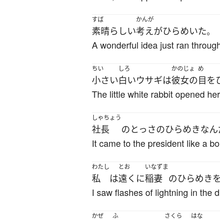
すば
かんが
素晴らしい
考え
が
ひらめいた
。
A wonderful idea just ran throug
ちい
しろ
かのじょ
め
小さい
白い
ウサギ
は
彼女の
目
を
The little white rabbit opened h
しゃちょう
社長
の
とっさ
の
ひらめき
なん
It came to the president like a bol
わたし
とお
いなずま
私
は
遠く
に
稲妻
の
ひらめき
I saw flashes of lightning in the 
かぜ
ふ
さくら
はな