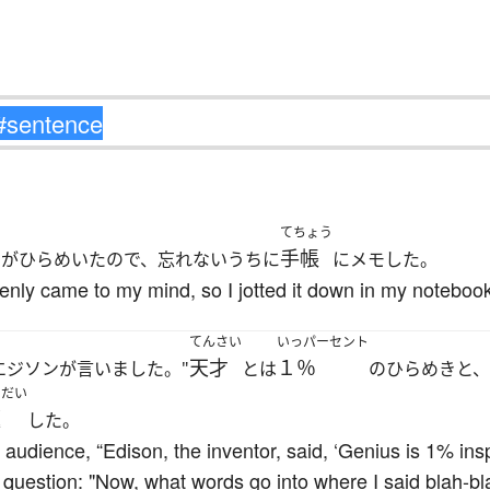
てちょう
手帳
アがひらめいたので、忘れないうちに
にメモした。
nly came to my mind, so I jotted it down in my notebook 
てんさい
いっパーセント
天才
１％
エジソンが言いました。"
とは
のひらめきと、
つだい
題
した。
 audience, “Edison, the inventor, said, ‘Genius is 1% insp
question: "Now, what words go into where I said blah-bl