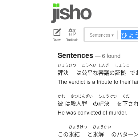
Sentences
▾
Draw
Radicals
Sentences
— 6 found
ひょうけつ
こうへい
しんぎ
しょうこ
評決
は
公平な
審議の
証拠
で
The verdict is a tribute to their fa
かれ
さつじんざい
ひょうけつ
くだ
彼
は
殺人罪
の
評決
を
下さ
He was convicted of murder.
ひょうけつ
ひょうかい
この
氷結
と
氷解
の
パター