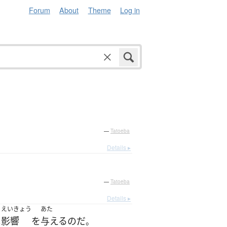
Forum
About
Theme
Log in
—
Tatoeba
Details ▸
—
Tatoeba
Details ▸
えいきょう
あた
に
影響
を
与える
のだ
。