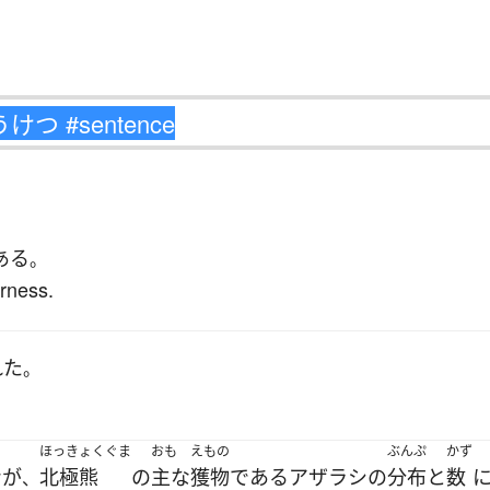
ある
。
irness.
れた
。
ほっきょくぐま
おも
えもの
ぶんぷ
かず
ン
が
北極熊
の
主な
獲物
である
アザラシ
の
分布
と
数
、