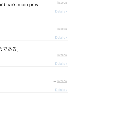
ar bear's main prey.
—
Tatoeba
Details ▸
—
Tatoeba
Details ▸
のである
。
—
Tatoeba
Details ▸
—
Tatoeba
Details ▸