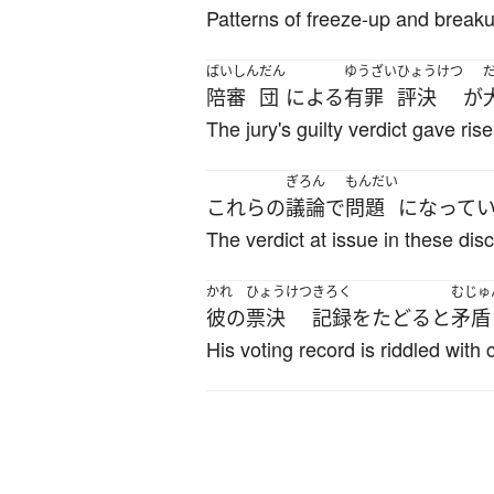
Patterns of freeze-up and breakup
ばいしん
だん
ゆうざい
ひょうけつ
陪審
団
による
有罪
評決
が
The jury's guilty verdict gave ri
ぎろん
もんだい
これらの
議論
で
問題
になって
The verdict at issue in these disc
かれ
ひょうけつ
きろく
むじゅ
彼の
票決
記録
を
たどる
と
矛盾
His voting record is riddled with 