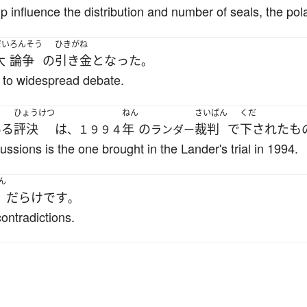
 influence the distribution and number of seals, the pol
だい
ろんそう
ひきがね
大
論争
の
引き金
と
なった
。
se to widespread debate.
ひょうけつ
ねん
さいばん
くだ
いる
評決
は
年
の
裁判
で
下された
も
、１９９４
ランダー
ussions is the one brought in the Lander's trial in 1994.
ん
だらけ
です
。
contradictions.