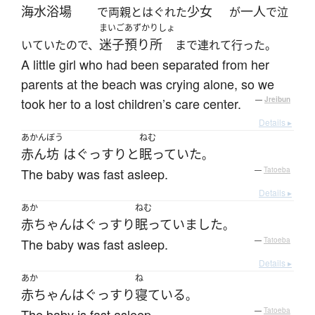
海水浴場
少女
一人
で両親とはぐれた
が
で泣
まいご
あずかりしょ
迷子
預り所
いていたので、
まで連れて行った。
A little girl who had been separated from her
parents at the beach was crying alone, so we
took her to a lost children’s care center.
—
Jreibun
Details ▸
あかんぼう
ねむ
赤ん坊
は
ぐっすりと
眠っていた
。
The baby was fast asleep.
—
Tatoeba
Details ▸
あか
ねむ
赤ちゃん
は
ぐっすり
眠っていました
。
The baby was fast asleep.
—
Tatoeba
Details ▸
あか
ね
赤ちゃん
は
ぐっすり
寝ている
。
The baby is fast asleep.
—
Tatoeba