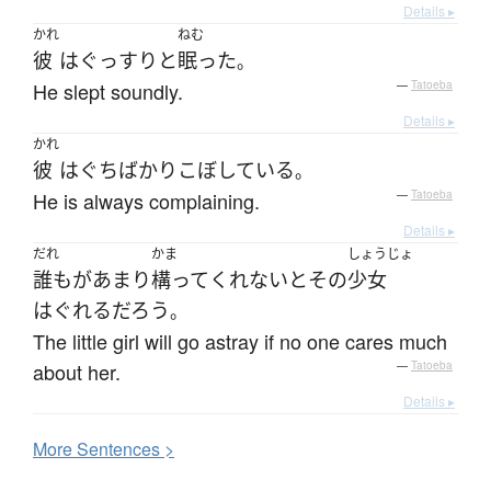
Details ▸
かれ
ねむ
彼
は
ぐっすりと
眠った
。
He slept soundly.
—
Tatoeba
Details ▸
かれ
彼
は
ぐち
ばかり
こぼしている
。
He is always complaining.
—
Tatoeba
Details ▸
だれ
かま
しょうじょ
誰も
が
あまり
構って
くれない
と
その
少女
はぐれる
だろう
。
The little girl will go astray if no one cares much
about her.
—
Tatoeba
Details ▸
More
S
entences >