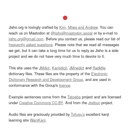
Jisho.org is lovingly crafted by
Kim, Miwa and Andrew
. You can
reach us on Mastodon at
@jisho@mastodon.social
or by e-mail to
jisho.org@gmail.com
. Before you contact us, please read our list of
frequently asked questions
. Please note that we read all messages
we get, but it can take a long time for us to reply as Jisho is a side
project and we do not have very much time to devote to it.
This site uses the
JMdict
,
Kanjidic2
,
JMnedict
and
Radkfile
dictionary files. These files are the property of the
Electronic
Dictionary Research and Development Group
, and are used in
conformance with the Group's
licence
.
Example sentences come from the
Tatoeba
project and are licensed
under
Creative Commons CC-BY
. And from the
Jreibun
project.
Audio files are graciously provided by
Tofugu’s
excellent kanji
learning site
WaniKani
.