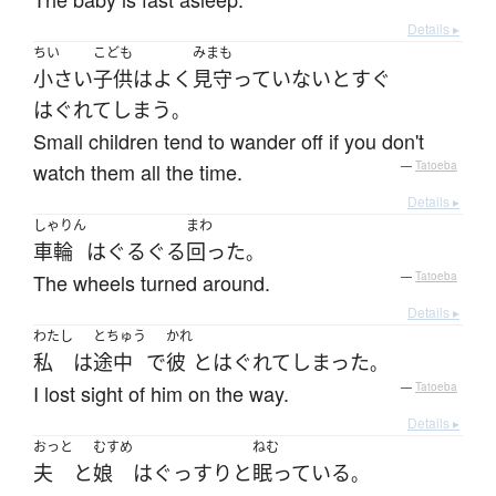
Details ▸
ちい
こども
みまも
小さい
子供
は
よく
見守っていない
と
すぐ
はぐれて
しまう
。
Small children tend to wander off if you don't
watch them all the time.
—
Tatoeba
Details ▸
しゃりん
まわ
車輪
は
ぐるぐる
回った
。
The wheels turned around.
—
Tatoeba
Details ▸
わたし
とちゅう
かれ
私
は
途中
で
彼
と
はぐれて
しまった
。
I lost sight of him on the way.
—
Tatoeba
Details ▸
おっと
むすめ
ねむ
夫
と
娘
は
ぐっすりと
眠っている
。