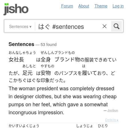
Forum
About
Theme
Log in
Sentences
▾
Sentences
— 53 found
おんなしゃちょう
ぜんしん
ブランドもの
女社長
全身
ブランド物
は
の服装できめてい
あしもと
やすもの
は
足元
安物
履いて
たが、
は
のパンプスを
おり、ど
こかちぐはぐな印象だった。
The woman president was completely dressed
in designer clothes, but she was wearing cheap
pumps on her feet, which gave a somewhat
incongruous impression.
—
Jreibun
Details ▸
かいすいよくじょう
しょうじょ
ひとり