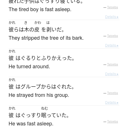
疲れた
子供
は
ぐっすり
寝ている
。
The tired boy is fast asleep.
—
Tatoeba
Details ▸
かれ
き
かわ
は
彼ら
は
木
の
皮
を
剥いだ
。
They stripped the tree of its bark.
—
Tatoeba
Details ▸
かれ
彼
は
ぐるりと
ふりかえった
。
He turned around.
—
Tatoeba
Details ▸
かれ
彼
は
グループ
から
はぐれた
。
He strayed from his group.
—
Tatoeba
Details ▸
かれ
ねむ
彼
は
ぐっすり
眠っていた
。
He was fast asleep.
—
Tatoeba