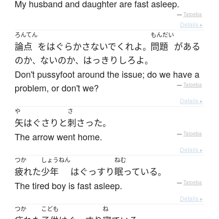
My husband and daughter are fast asleep.
—
Tatoeba
Details ▸
ろんてん
もんだい
論点
を
はぐらかさないで
くれ
よ
問題
が
ある
。
の
か
ない
の
か
はっきり
しろ
よ
、
、
。
Don't pussyfoot around the issue; do we have a
problem, or don't we?
—
Tatoeba
Details ▸
や
さ
矢
は
ぐさりと
刺さった
。
The arrow went home.
—
Tatoeba
Details ▸
つか
しょうねん
ねむ
疲れた
少年
は
ぐっすり
眠っている
。
The tired boy is fast asleep.
—
Tatoeba
Details ▸
つか
こども
ね