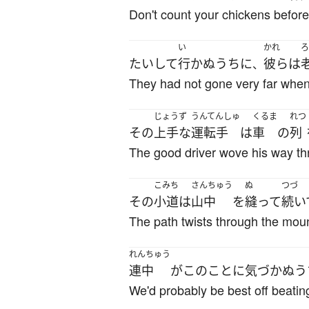
Don't count your chickens before
い
かれ
ろ
たいして
行かぬ
うち
に
彼ら
は
、
They had not gone very far when
じょうず
うんてんしゅ
くるま
れつ
その
上手な
運転手
は
車
の
列
The good driver wove his way thr
こみち
さんちゅう
ぬ
つづ
その
小道
は
山中
を
縫って
続い
The path twists through the mou
れんちゅう
連中
が
この
こと
に
気づかぬ
う
We'd probably be best off beating