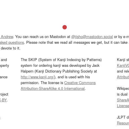
 Andrew
. You can reach us on Mastodon at
@jisho@mastodon.social
or by e-m
asked questions
. Please note that we read all messages we get, but it can take a
devote to it.
and
The SKIP (System of Kanji Indexing by Patterns)
Kanji s
operty
system for ordering kanji was developed by Jack
KanjiV
Halpern (Kanji Dictionary Publishing Society at
and re
mance
http://www.kanji.org/
), and is used with his
Attribu
permission. The license is
Creative Commons
Attribution-ShareAlike 4.0 International
.
Wikipe
oject
is dual
C-BY
.
ShareAl
Licens
s
JLPT d
Resour