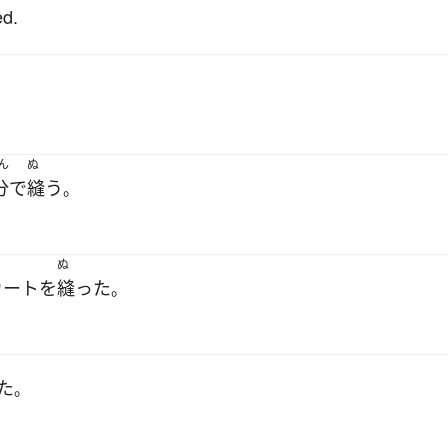
ed.
ん
ぬ
分で
縫う
。
ぬ
カート
を
縫った
。
.
た
。