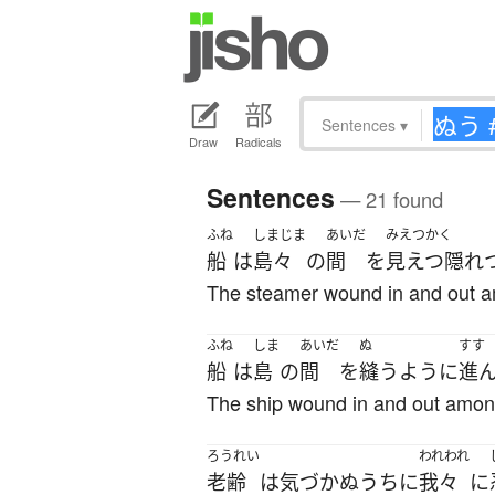
Sentences
▾
Draw
Radicals
Sentences
— 21 found
ふね
しまじま
あいだ
みえつかく
船
は
島々
の
間
を
見えつ隠れ
The steamer wound in and out a
ふね
しま
あいだ
ぬ
すす
船
は
島
の
間
を
縫う
ように
進
The ship wound in and out among
ろうれい
われわれ
老齢
は
気づかぬ
うち
に
我々
に