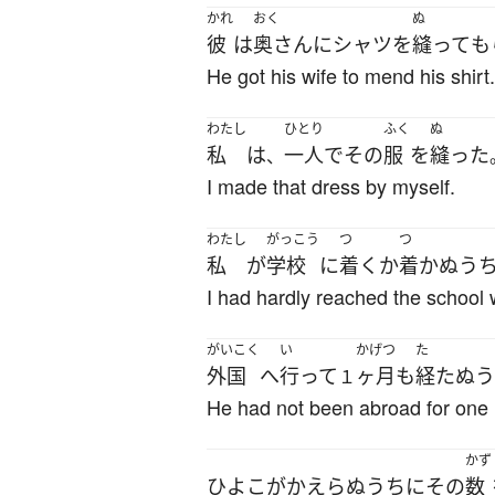
かれ
おく
ぬ
彼
は
奥さん
に
シャツ
を
縫って
も
He got his wife to mend his shirt.
わたし
ひとり
ふく
ぬ
私
は
一人で
その
服
を
縫った
、
I made that dress by myself.
わたし
がっこう
つ
つ
私
が
学校
に
着く
か
着かぬ
う
I had hardly reached the school 
がいこく
い
かげつ
た
外国
へ
行って
ヶ月
も
経たぬう
１
He had not been abroad for one 
かず
ひよこ
が
かえらぬ
うち
に
その
数