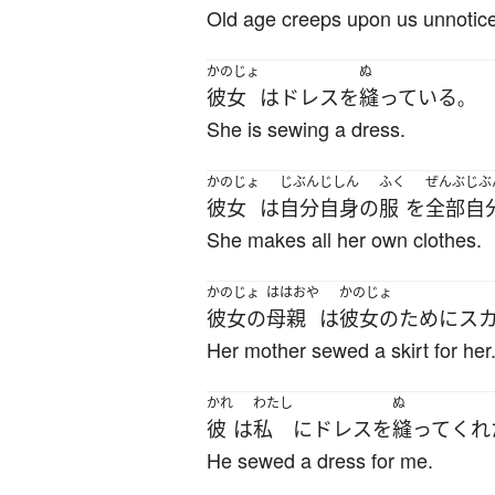
Old age creeps upon us unnotic
かのじょ
ぬ
彼女
は
ドレス
を
縫っている
。
She is sewing a dress.
かのじょ
じぶんじしん
ふく
ぜんぶ
じぶ
彼女
は
自分自身
の
服
を
全部
自
She makes all her own clothes.
かのじょ
ははおや
かのじょ
彼女の
母親
は
彼女の
ために
ス
Her mother sewed a skirt for her
かれ
わたし
ぬ
彼
は
私
に
ドレス
を
縫って
くれ
He sewed a dress for me.