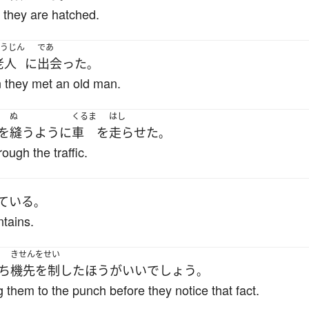
 they are hatched.
うじん
であ
老人
に
出会った
。
 they met an old man.
ぬ
くるま
はし
を
縫う
ように
車
を
走らせた
。
ough the traffic.
ている
。
ntains.
きせんをせい
ち
機先を制した
ほうがいい
でしょう
。
 them to the punch before they notice that fact.