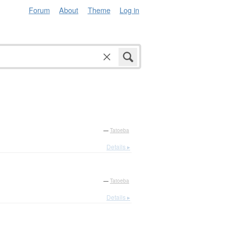
Forum
About
Theme
Log in
—
Tatoeba
Details ▸
—
Tatoeba
Details ▸