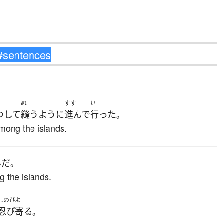
ぬ
すす
い
つ
して
縫う
ように
進んで
行った
。
mong the islands.
んだ
。
 the islands.
しのびよ
忍び寄る
。