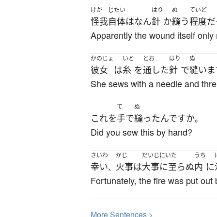
けが
じたい
はり
ぬ
ていど
怪我
自体
は
なん
針
か
縫う
程度
だ
Apparently the wound itself only 
かのじょ
いと
とお
はり
ぬ
彼女
は
糸
を
通した
針
で
縫いま
She sews with a needle and thre
て
ぬ
これ
を
手
で
縫った
んです
か
。
Did you sew this by hand?
さいわ
かじ
だいじにいた
うち
幸い
火事
は
大事に至らぬ
内
に
、
Fortunately, the fire was put out
More
S
entences >