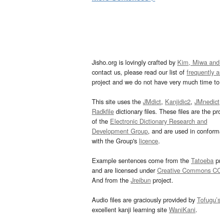
Jisho.org is lovingly crafted by
Kim, Miwa and
contact us, please read our list of
frequently 
project and we do not have very much time to 
This site uses the
JMdict
,
Kanjidic2
,
JMnedict
Radkfile
dictionary files. These files are the pr
of the
Electronic Dictionary Research and
Development Group
, and are used in confor
with the Group's
licence
.
Example sentences come from the
Tatoeba
pr
and are licensed under
Creative Commons C
And from the
Jreibun
project.
Audio files are graciously provided by
Tofugu’
excellent kanji learning site
WaniKani
.