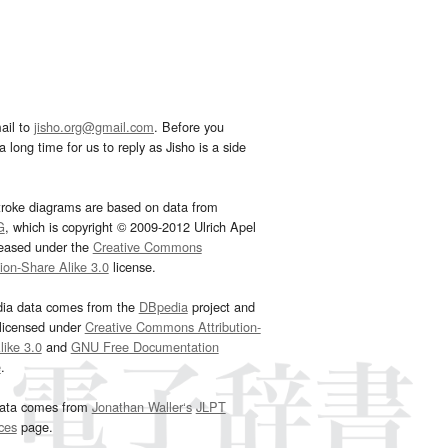
ail to
jisho.org@gmail.com
. Before you
 long time for us to reply as Jisho is a side
troke diagrams are based on data from
G
, which is copyright © 2009-2012 Ulrich Apel
leased under the
Creative Commons
tion-Share Alike 3.0
license.
dia data comes from the
DBpedia
project and
 licensed under
Creative Commons Attribution-
ike 3.0
and
GNU Free Documentation
e
.
ata comes from
Jonathan Waller‘s
JLPT
ces
page.