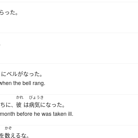
らった
。
。
ち
に
ベル
が
なった
。
when the bell rang.
かれ
びょうき
ちに
彼
は
病気になった
、
。
month before he was taken ill.
かぞ
を
数える
な
。