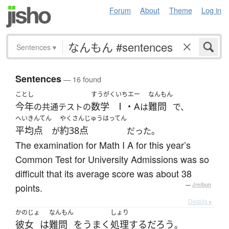
Forum
About
Theme
Log in
Sentences
▾
Sentences
— 16 found
ことし
すうがく
いちエー
なんもん
今年
数学
Ⅰ・A
難問
の共通テストの
は
で、
へいきんてん
やくさんじゅうはってん
平均点
約38点
が
だった。
The examination for Math I A for this year’s
Common Test for University Admissions was so
difficult that its average score was about 38
points.
—
Jreibun
Details ▸
かのじょ
なんもん
しょり
彼女
は
難問
を
うまく
処理
する
だろう
。