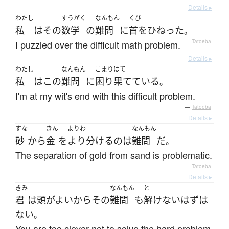
Details ▸
わたし
すうがく
なんもん
くび
私
は
その
数学
の
難問
に
首をひねった
。
I puzzled over the difficult math problem.
—
Tatoeba
Details ▸
わたし
なんもん
こまりはて
私
は
この
難問
に
困り果てている
。
I'm at my wit's end with this difficult problem.
—
Tatoeba
Details ▸
すな
きん
よりわ
なんもん
砂
から
金
を
より分ける
の
は
難問
だ
。
The separation of gold from sand is problematic.
—
Tatoeba
Details ▸
きみ
なんもん
と
君
は
頭がよい
から
その
難問
も
解けない
はず
は
ない
。
You are too clever not to solve the hard problem.