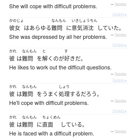
She will cope with difficult problems.
—
Tatoeba
Details ▸
かのじょ
なんもん
いきしょうちん
彼女
は
あらゆる
難問
に
意気消沈
していた
。
She was depressed by all her problems.
—
Tatoeba
Details ▸
かれ
なんもん
と
す
彼
は
難問
を
解く
の
が
好き
だ
。
He likes to work out the difficult questions.
—
Tatoeba
Details ▸
かれ
なんもん
しょり
彼
は
難問
を
うまく
処理
する
だろう
。
He'll cope with difficult problems.
—
Tatoeba
Details ▸
かれ
なんもん
ちょくめん
彼
は
難問
に
直面
している
。
He is faced with a difficult problem.
—
Tatoeba