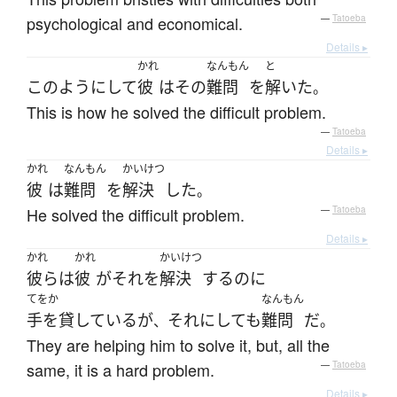
psychological and economical.
—
Tatoeba
Details ▸
かれ
なんもん
と
このように
して
彼
は
その
難問
を
解いた
。
This is how he solved the difficult problem.
—
Tatoeba
Details ▸
かれ
なんもん
かいけつ
彼
は
難問
を
解決
した
。
He solved the difficult problem.
—
Tatoeba
Details ▸
かれ
かれ
かいけつ
彼ら
は
彼
が
それ
を
解決
する
のに
てをか
なんもん
手を貸している
が
それにしても
難問
だ
、
。
They are helping him to solve it, but, all the
same, it is a hard problem.
—
Tatoeba
Details ▸