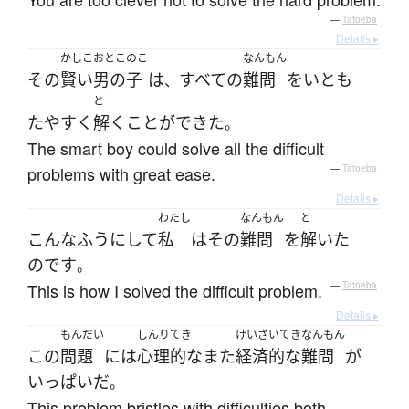
—
Tatoeba
Details ▸
かしこ
おとこのこ
なんもん
その
賢い
男の子
は
すべての
難問
を
いとも
、
と
たやすく
解く
ことができた
。
The smart boy could solve all the difficult
problems with great ease.
—
Tatoeba
Details ▸
わたし
なんもん
と
こんなふうに
して
私
は
その
難問
を
解いた
のです
。
This is how I solved the difficult problem.
—
Tatoeba
Details ▸
もんだい
しんりてき
けいざいてき
なんもん
この
問題
には
心理的な
また
経済的な
難問
が
いっぱい
だ
。
This problem bristles with difficulties both