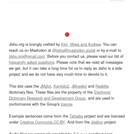
Jisho.org is lovingly crafted by
Kim, Miwa and Andrew
. You can
reach us on Mastodon at
@jisho@mastodon.social
or by e-mail to
jisho.org@gmail.com
. Before you contact us, please read our list of
frequently asked questions
. Please note that we read all messages
we get, but it can take a long time for us to reply as Jisho is a side
project and we do not have very much time to devote to it.
This site uses the
JMdict
,
Kanjidic2
,
JMnedict
and
Radkfile
dictionary files. These files are the property of the
Electronic
Dictionary Research and Development Group
, and are used in
conformance with the Group's
licence
.
Example sentences come from the
Tatoeba
project and are licensed
under
Creative Commons CC-BY
. And from the
Jreibun
project.
Audio files are graciously provided by
Tofugu’s
excellent kanji