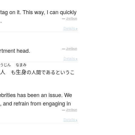
ag on it. This way, I can quickly
.
—
Jreibun
Details ▸
artment head.
—
Jreibun
Details ▸
うじん
なまみ
人
生身
も
の人間であるというこ
lebrities has been an issue. We
, and refrain from engaging in
—
Jreibun
Details ▸