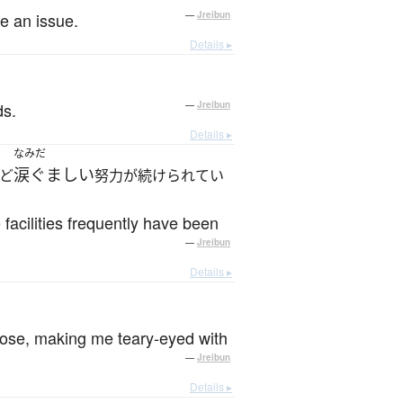
e an issue.
—
Jreibun
Details ▸
ds.
—
Jreibun
Details ▸
なみだ
涙ぐましい
ど
努力が続けられてい
 facilities frequently have been
—
Jreibun
Details ▸
 nose, making me teary-eyed with
—
Jreibun
Details ▸