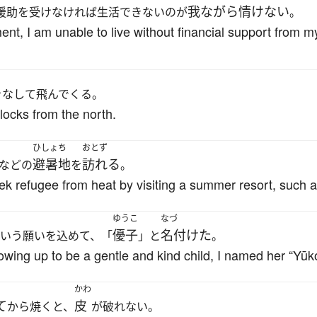
我ながら
情けない
援助を受けなければ生活できないのが
。
nt, I am unable to live without financial support from my
をなして飛んでくる。
flocks from the north.
ひしょち
おとず
避暑地
訪れる
などの
を
。
 refugee from heat by visiting a summer resort, such 
ゆうこ
なづ
優子
名付けた
という願いを込めて、「
」と
。
wing up to be a gentle and kind child, I named her “Yūko
かわ
て
皮
から焼くと、
が破れない。