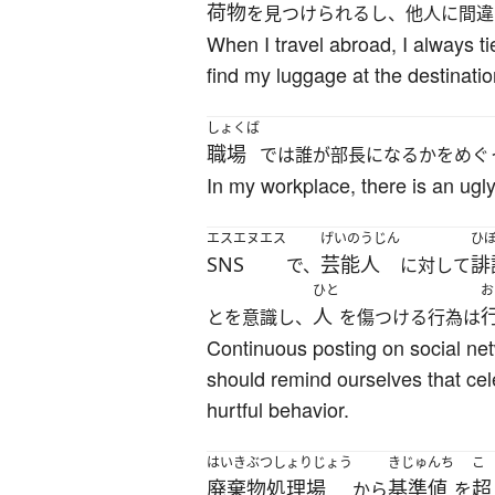
荷物
を見つけられるし、他人に間違
When I travel abroad, I always ti
find my luggage at the destinati
しょくば
職場
では誰が部長になるかをめぐ
In my workplace, there is an ugl
エスエヌエス
げいのうじん
ひ
SNS
芸能人
誹
で、
に対して
ひと
お
人
とを意識し、
を傷つける行為は
Continuous posting on social net
should remind ourselves that cel
hurtful behavior.
はいきぶつしょりじょう
きじゅんち
こ
廃棄物処理場
基準値
超
から
を