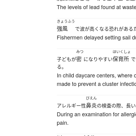
The levels of lead found at was
きょうふう
強風
で波が高くなる恐れがある
Fishermen delayed setting sail du
みつ
ほいくしょ
密
保育所
子どもが
になりやすい
で
る。
In child daycare centers, where ov
made to prevent a cluster infecti
びえん
鼻炎
アレルギー性
の検査の際、長い
During an examination for allerg
pain.