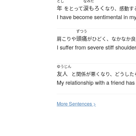
とし
なみだ
年
涙もろく
をとって
なり、感動す
I have become sentimental in my
ずつう
頭痛
肩こりや
がひどく、なかなか良
I suffer from severe stiff shoul
ゆうじん
友人
と関係が悪くなり、どうした
My relationship with a friend ha
More
S
entences >