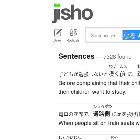
Sentences
▾
Draw
Radicals
Sentences
— 7328 found
なげ
まえ
嘆く
前
子どもが勉強しないと
に、
Before complaining that their ch
their children want to study.
つうろがわ
通路側
電車の座席で、
に足を投げ
When people sit on train seats wit
しゃかいじん
おや