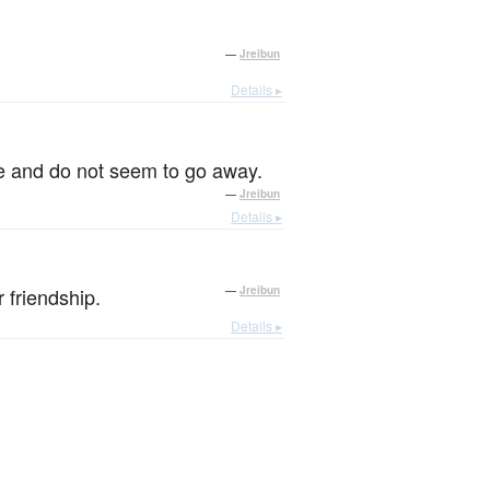
—
Jreibun
Details ▸
le and do not seem to go away.
—
Jreibun
Details ▸
 friendship.
—
Jreibun
Details ▸