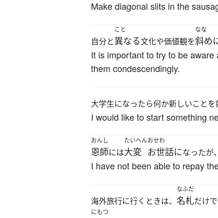
Make diagonal slits in the sausag
こと
なな
異なる
斜め
自分と
文化や価値観を
It is important to try to be awar
them condescendingly.
大学生になったら何か新しいことを
I would like to start something 
おんし
たいへん
おせわ
恩師
大変
お世話に
には
なったが
I have not been able to repay t
なふだ
名札
海外旅行に行くときは、
だけで
にもつ