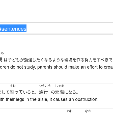
おや
親
は子どもが勉強したくなるような環境を作る努力をすべきで
ildren do not study, parents should make an effort to cr
すわ
つうこう
じゃま
座って
通行
邪魔
出して
いると、
の
になる。
h their legs in the aisle, it causes an obstruction.
われ
なさ