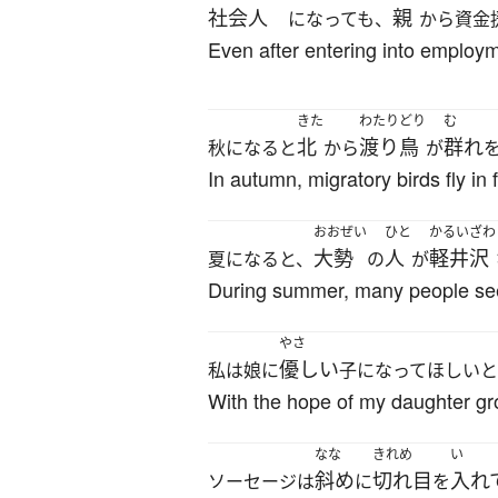
社会人
親
になっても、
から資金
Even after entering into employme
きた
わたりどり
む
北
渡り鳥
群れ
秋になると
から
が
In autumn, migratory birds fly in 
おおぜい
ひと
かるいざわ
大勢
人
軽井沢
夏になると、
の
が
During summer, many people seek
やさ
優しい
私は娘に
子になってほしい
With the hope of my daughter gro
なな
きれめ
い
斜め
切れ目
入れ
ソーセージは
に
を