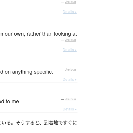
—
Jreibun
Details ▸
om our own, rather than looking at
—
Jreibun
Details ▸
d on anything specific.
—
Jreibun
Details ▸
od to me.
—
Jreibun
Details ▸
ている。そうすると、到着地ですぐに