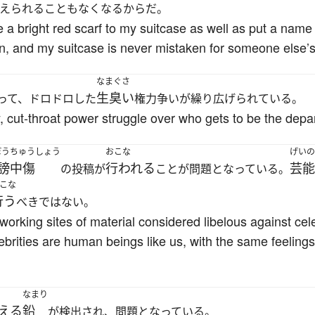
えられることもなくなるからだ。
e a bright red scarf to my suitcase as well as put a name t
on, and my suitcase is never mistaken for someone else’s
なまぐさ
生臭い
って、ドロドロした
権力争いが繰り広げられている。
y, cut-throat power struggle over who gets to be the dep
ぼうちゅうしょう
おこな
げいの
謗中傷
行われる
芸能
の投稿が
ことが問題となっている。
こな
行う
べきではない。
working sites of material considered libelous against ce
ebrities are human beings like us, with the same feelings
なまり
える
鉛
が検出され、問題となっている。