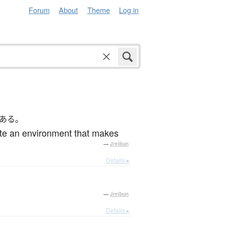
Forum
About
Theme
Log in
ある。
eate an environment that makes
—
Jreibun
Details ▸
—
Jreibun
Details ▸