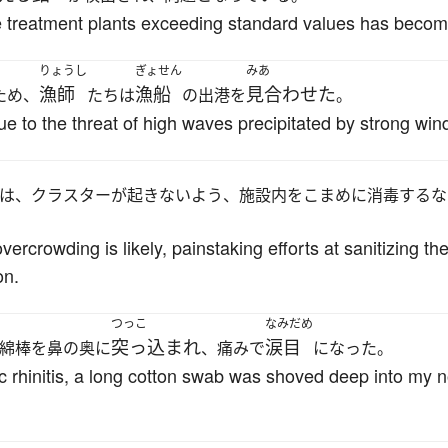
te treatment plants exceeding standard values has becom
りょうし
ぎょせん
みあ
漁師
漁船
見合わせた
ため、
たちは
の出港を
。
e to the threat of high waves precipitated by strong win
は、クラスターが起きないよう、施設内をこまめに消毒するな
ercrowding is likely, painstaking efforts at sanitizing the
on.
つっこ
なみだめ
突っ込まれ
涙目
綿棒を鼻の奥に
、痛みで
になった。
ic rhinitis, a long cotton swab was shoved deep into my