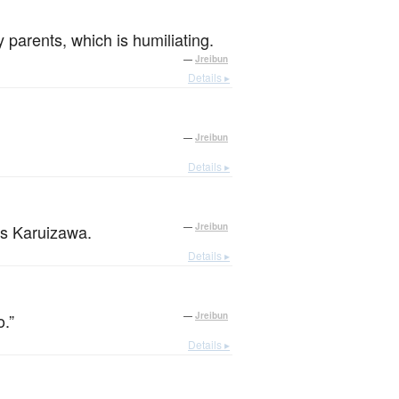
 parents, which is humiliating.
—
Jreibun
Details ▸
—
Jreibun
Details ▸
as Karuizawa.
—
Jreibun
Details ▸
.”
—
Jreibun
Details ▸