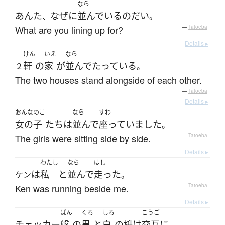
なら
あんた
なぜ
に
並んでいる
の
だい
、
。
What are you lining up for?
—
Tatoeba
Details ▸
けん
いえ
なら
軒
の
家
が
並んで
たっている
２
。
The two houses stand alongside of each other.
—
Tatoeba
Details ▸
おんなのこ
なら
すわ
女の子
たち
は
並んで
座っていました
。
The girls were sitting side by side.
—
Tatoeba
Details ▸
わたし
なら
はし
は
私
と
並んで
走った
ケン
。
Ken was running beside me.
—
Tatoeba
Details ▸
ばん
くろ
しろ
こうご
チェッカー
盤
の
黒
と
白
の
枡
は
交互
に