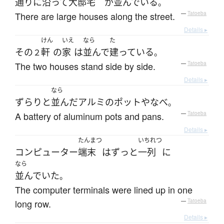
通り
に
沿って
大邸宅
が
並んでいる
。
There are large houses along the street.
—
Tatoeba
Details ▸
けん
いえ
なら
た
その
軒
の
家
は
並んで
建っている
２
。
The two houses stand side by side.
—
Tatoeba
Details ▸
なら
ずらりと
並んだ
アルミ
の
ポット
や
なべ
。
A battery of aluminum pots and pans.
—
Tatoeba
Details ▸
たんまつ
いちれつ
コンピューター
端末
は
ずっと
一列
に
なら
並んでいた
。
The computer terminals were lined up in one
long row.
—
Tatoeba
Details ▸