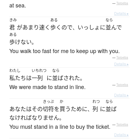
at sea.
—
Tatoeba
Details ▸
きみ
ある
なら
君
が
あまり
速く
歩く
ので
いっしょ
に
並んで
、
ある
歩けない
。
You walk too fast for me to keep up with you.
—
Tatoeba
Details ▸
わたし
いちれつ
なら
私たち
は
一列
に
並ば
された
。
We were made to stand in line.
—
Tatoeba
Details ▸
きっぷ
か
れつ
なら
あなた
は
その
切符
を
買う
ために
列
に
並ば
、
なければなりません
。
You must stand in a line to buy the ticket.
—
Tatoeba
Details ▸