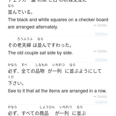
なら
並んでいる
。
The black and white squares on a checker board
are arranged alternately.
—
Tatoeba
Details ▸
ろうふうふ
なら
その
老夫婦
は
並んで
すわった
。
The old couple sat side by side.
—
Tatoeba
Details ▸
かなら
すべ
しなもの
いちれつ
なら
必ず
全ての
品物
が
一列
に
並ぶ
ようにして
、
くだ
下さい
。
See to it that all the items are arranged in a row.
—
Tatoeba
Details ▸
かなら
しょうひん
いちれつ
なら
必ず
すべての
商品
が
一列
に
並ぶ
、