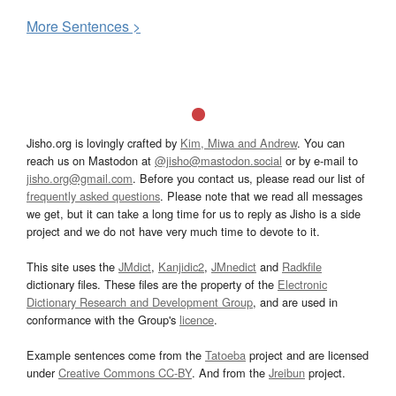
More
S
entences >
Jisho.org is lovingly crafted by
Kim, Miwa and Andrew
. You can
reach us on Mastodon at
@jisho@mastodon.social
or by e-mail to
jisho.org@gmail.com
. Before you contact us, please read our list of
frequently asked questions
. Please note that we read all messages
we get, but it can take a long time for us to reply as Jisho is a side
project and we do not have very much time to devote to it.
This site uses the
JMdict
,
Kanjidic2
,
JMnedict
and
Radkfile
dictionary files. These files are the property of the
Electronic
Dictionary Research and Development Group
, and are used in
conformance with the Group's
licence
.
Example sentences come from the
Tatoeba
project and are licensed
under
Creative Commons CC-BY
. And from the
Jreibun
project.