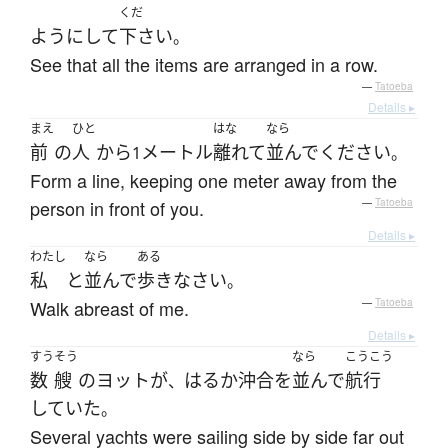
くだ
ようにして
下さい
。
See that all the items are arranged in a row.
—
Tatoeba
Details ▸
まえ
ひと
はな
なら
前
の
人
から
メートル
離れて
並んで
ください
1
。
Form a line, keeping one meter away from the
person in front of you.
—
Tatoeba
Details ▸
わたし
なら
ある
私
と
並んで
歩き
なさい
。
Walk abreast of me.
—
Tatoeba
Details ▸
すう
そう
なら
こうこう
数
艘
の
ヨット
が
はるか
沖合
を
並んで
航行
、
していた
。
Several yachts were sailing side by side far out