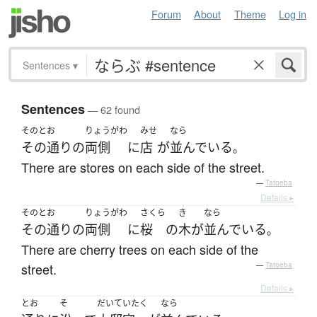
Forum
About
Theme
Log in
Sentences
▾
Sentences
— 62 found
そのとお
りょうがわ
みせ
なら
その通り
の
両側
に
店
が
並んでいる
。
There are stores on each side of the street.
—
Tatoeba
Details ▸
そのとお
りょうがわ
さくら
き
なら
その通り
の
両側
に
桜
の
木
が
並んでいる
。
There are cherry trees on each side of the
street.
—
Tatoeba
Details ▸
とお
そ
だいていたく
なら