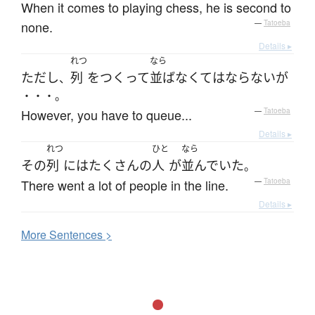
When it comes to playing chess, he is second to
none.
—
Tatoeba
Details ▸
れつ
なら
ただし
列
を
つくって
並ば
なくてはならない
が
、
・・・。
However, you have to queue...
—
Tatoeba
Details ▸
れつ
ひと
なら
その
列
には
たくさん
の
人
が
並んでいた
。
There went a lot of people in the line.
—
Tatoeba
Details ▸
More
S
entences >