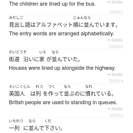
The children are lined up for the bus.
—
Tatoeba
Details ▸
みだしご
じゅん
なら
見出し語
は
アルファベット
順に
並んでいます
。
The entry words are arranged alphabetically.
—
Tatoeba
Details ▸
かいどう
ぞ
いえ
なら
街道
沿い
に
家
が
並んでいた
。
Houses were lined up alongside the highway.
—
Tatoeba
Details ▸
えいこくじん
れつ
つく
なら
なれ
英国人
は
列
を
作って
並ぶ
のに
慣れている
。
British people are used to standing in queues.
—
Tatoeba
Details ▸
いちれつ
なら
くだ
一列
に
並んで
下さい
。