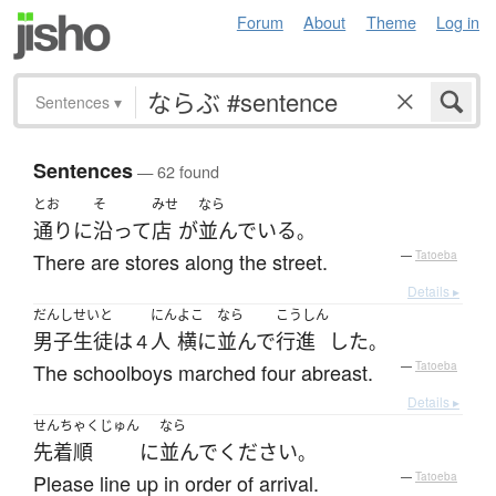
Forum
About
Theme
Log in
Sentences
▾
Sentences
— 62 found
とお
そ
みせ
なら
通り
に
沿って
店
が
並んでいる
。
There are stores along the street.
—
Tatoeba
Details ▸
だんしせいと
にん
よこ
なら
こうしん
男子生徒
は
人
横に
並んで
行進
した
４
。
The schoolboys marched four abreast.
—
Tatoeba
Details ▸
せんちゃくじゅん
なら
先着順
に
並んで
ください
。
Please line up in order of arrival.
—
Tatoeba