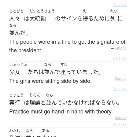
Details ▸
ひとびと
だいとうりょう
え
れつ
人々
は
大統領
の
サイン
を
得る
ために
列
に
なら
並んだ
。
The people were in a line to get the signature of
the president.
—
Tatoeba
Details ▸
しょうじょ
なら
すわ
少女
たち
は
並んで
座っていました
。
The girls were sitting side by side.
—
Tatoeba
Details ▸
じっこう
りろん
なら
実行
は
理論
と
並んで
いか
なければならない
。
Practice must go hand in hand with theory.
—
Tatoeba
Details ▸
わたし
なら
ある