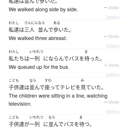
私達
は
並んで
歩いた
。
We walked along side by side.
—
Tatoeba
Details ▸
わたし
さんにん
なら
ある
私達
は
三人
並んで
歩いた
。
We walked three abreast.
—
Tatoeba
Details ▸
わたし
いちれつ
ま
私たち
は
一列
に
ならんで
バス
を
待った
。
We queued up for the bus.
—
Tatoeba
Details ▸
こども
なら
すわ
み
子供達
は
並んで
座って
テレビ
を
見ていた
。
The children were sitting in a line, watching
television.
—
Tatoeba
Details ▸
こども
いちれつ
なら
ま
子供達
が
一列
に
並んで
バス
を
待つ
。