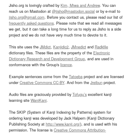
Jisho.org is lovingly crafted by
Kim, Miwa and Andrew
. You can
reach us on Mastodon at
@jisho@mastodon.social
or by e-mail to
jisho.org@gmail.com
. Before you contact us, please read our list of
frequently asked questions
. Please note that we read all messages
we get, but it can take a long time for us to reply as Jisho is a side
project and we do not have very much time to devote to it.
This site uses the
JMdict
,
Kanjidic2
,
JMnedict
and
Radkfile
dictionary files. These files are the property of the
Electronic
Dictionary Research and Development Group
, and are used in
conformance with the Group's
licence
.
Example sentences come from the
Tatoeba
project and are licensed
under
Creative Commons CC-BY
. And from the
Jreibun
project.
Audio files are graciously provided by
Tofugu’s
excellent kanji
learning site
WaniKani
.
The SKIP (System of Kanji Indexing by Patterns) system for
ordering kanji was developed by Jack Halpern (Kanji Dictionary
Publishing Society at
http://www.kanji.org/
), and is used with his
permission. The license is
Creative Commons Attribution-