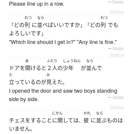
Please line up in a row.
—
Tatoeba
Details ▸
れつ
なら
れつ
どの
列
に
並べば
いい
ですか
どの
列
でも
「
」「
よろしい
です
」
"Which line should I get in?" "Any line is fine."
—
Tatoeba
Details ▸
あ
ふたり
しょうねん
なら
ドア
を
開ける
と
２人
の
少年
が
並んで
た
み
立っている
の
が
見えた
。
I opened the door and saw two boys standing
side by side.
—
Tatoeba
Details ▸
にかん
かれ
なら
チェス
を
する
こと
に関して
は
彼
に
並ぶ
もの
は
、
いません
。