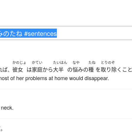
かのじょ
かてい
たいはん
なや
たね
とりのぞ
れば
彼女
は
家庭
から
大半
の
悩み
の
種
を
取り除く
こ
、
 most of her problems at home would disappear.
 neck.
だ
。