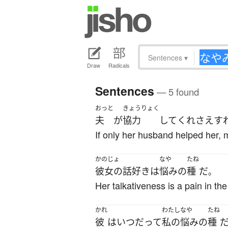
Sentences
▾
Draw
Radicals
Sentences
— 5 found
おっと
きょうりょく
夫
が
協力
して
くれ
さえす
If only her husband helped her,
かのじょ
なや
たね
彼女の
話好き
は
悩み
の
種
だ
。
Her talkativeness is a pain in the
かれ
わたし
なや
たね
彼
は
いつだって
私の
悩み
の
種