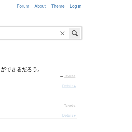
Forum
About
Theme
Log in
とができる
だろう
。
—
Tatoeba
Details ▸
—
Tatoeba
Details ▸