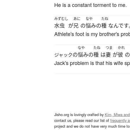
He is a constant torment to me.
みずむし
あに
なや
たね
水虫
が
兄
の
悩み
の
種
なんです
Athlete's foot is my brother's pro
なや
たね
つま
かれ
の
悩み
の
種
は
妻
が
彼
の
ジャック
Jack's problem is that his wife 
Jisho.org is lovingly crafted by
Kim, Miwa and
contact us, please read our list of
frequently 
project and we do not have very much time to 