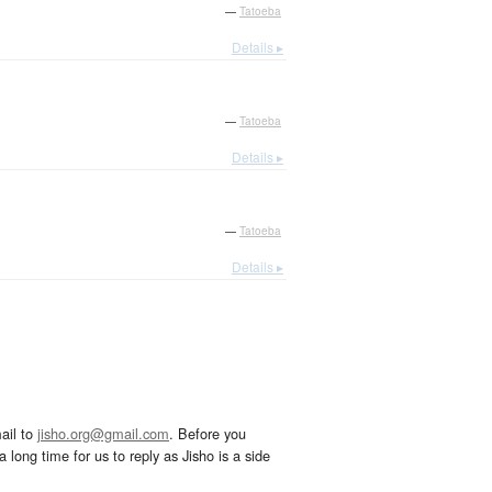
—
Tatoeba
Details ▸
—
Tatoeba
Details ▸
—
Tatoeba
Details ▸
ail to
jisho.org@gmail.com
. Before you
 long time for us to reply as Jisho is a side