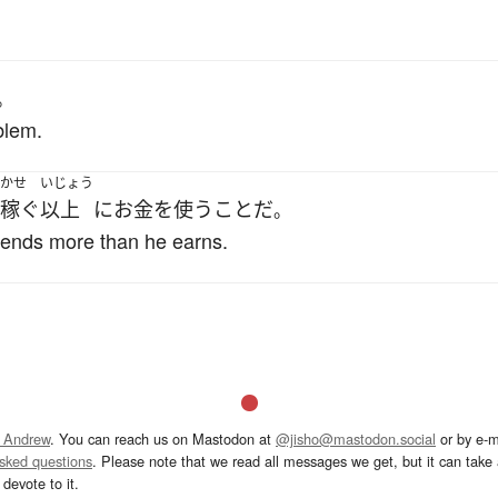
。
blem.
かせ
いじょう
稼ぐ
以上
に
お
金を使う
こと
だ
。
spends more than he earns.
 Andrew
. You can reach us on Mastodon at
@jisho@mastodon.social
or by e-m
asked questions
. Please note that we read all messages we get, but it can take a
devote to it.