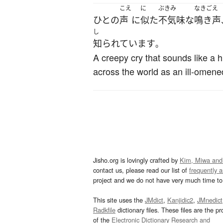
こえ
に
ぶきみ
なきごえ
ひと
の
声
に
似た
不気味な
鳴き声
し
知られています
。
A creepy cry that sounds like a 
across the world as an ill-omened 
Jisho.org is lovingly crafted by
Kim, Miwa and
contact us, please read our list of
frequently 
project and we do not have very much time to 
This site uses the
JMdict
,
Kanjidic2
,
JMnedict
Radkfile
dictionary files. These files are the pr
of the
Electronic Dictionary Research and