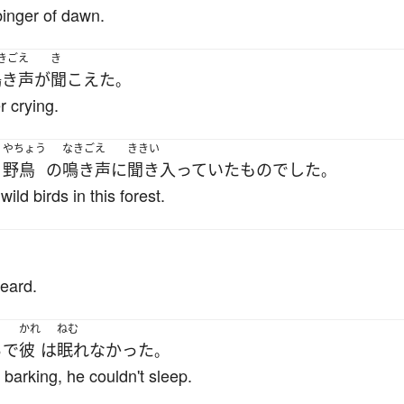
binger of dawn.
きごえ
き
鳴き声
が
聞こえた
。
r crying.
やちょう
なきごえ
ききい
く
野鳥
の
鳴き声
に
聞き入っていた
もの
でした
。
wild birds in this forest.
。
heard.
かれ
ねむ
ら
で
彼
は
眠れなかった
。
 barking, he couldn't sleep.