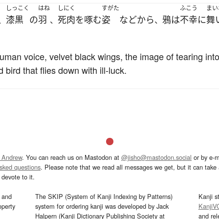
しっこく
はね
しにく
すがた
ふこう
まい
漆黒
の
羽
死肉
を
啄む
姿
など
から
鴉
は
不幸
に
舞
、
、
、
human voice, velvet black wings, the image of tearing in
bird that flies down with ill-luck.
 Andrew
. You can reach us on Mastodon at
@jisho@mastodon.social
or by e-m
asked questions
. Please note that we read all messages we get, but it can take a
devote to it.
and
The SKIP (System of Kanji Indexing by Patterns)
Kanji s
operty
system for ordering kanji was developed by Jack
KanjiV
Halpern (Kanji Dictionary Publishing Society at
and re