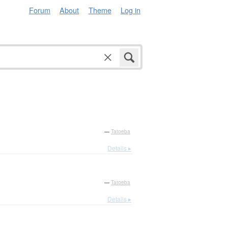
Forum
About
Theme
Log in
—
Tatoeba
Details ▸
—
Tatoeba
Details ▸