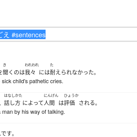
き
われわれ
た
を
聞く
の
は
我々
には
耐えられなかった
。
sick child's pathetic cries.
はなしかた
にんげん
ひょうか
話し方
によって
人間
は
評価
される
、
。
 man by his way of talking.
れ
です
。