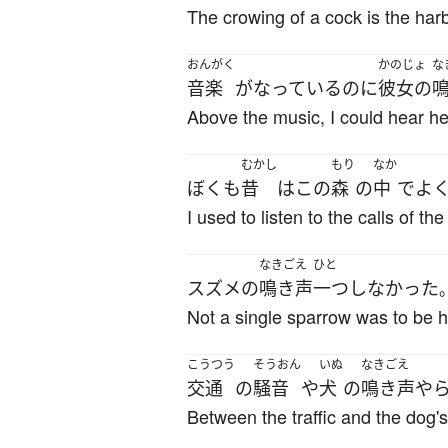
The crowing of a cock is the har
おんがく
かのじょ
な
音楽
が
なっている
のに
彼女の
Above the music, I could hear he
むかし
もり
なか
ぼく
も
昔
は
この
森
の
中
で
よ
I used to listen to the calls of the 
なきごえ
ひと
スズメ
の
鳴き声
一つ
しなかった
Not a single sparrow was to be 
こうつう
そうおん
いぬ
なきごえ
交通
の
騒音
や
犬
の
鳴き声
や
Between the traffic and the dog's