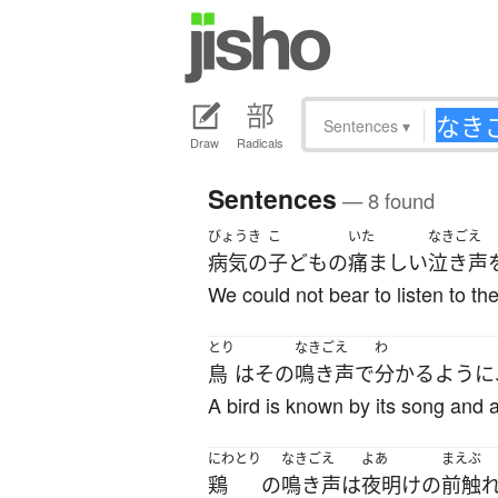
Sentences
▾
Draw
Radicals
Sentences
— 8 found
びょうき
こ
いた
なきごえ
病気の
子ども
の
痛ましい
泣き声
We could not bear to listen to the 
とり
なきごえ
わ
鳥
は
その
鳴き声
で
分かる
ように
A bird is known by its song and a
にわとり
なきごえ
よあ
まえぶ
鶏
の
鳴き声
は
夜明け
の
前触