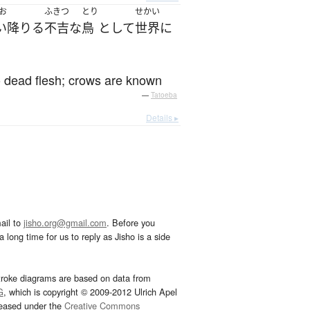
お
ふきつ
とり
せかい
い降りる
不吉な
鳥
として
世界
に
to dead flesh; crows are known
—
Tatoeba
Details ▸
ail to
jisho.org@gmail.com
. Before you
 long time for us to reply as Jisho is a side
troke diagrams are based on data from
G
, which is copyright © 2009-2012 Ulrich Apel
leased under the
Creative Commons