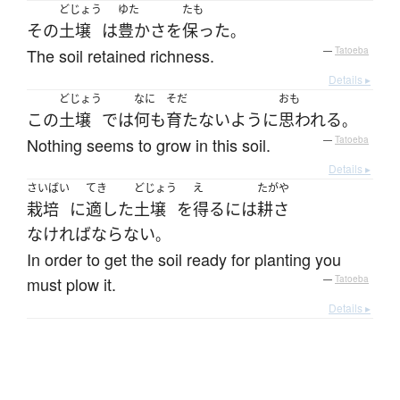
どじょう
ゆた
たも
その
土壌
は
豊かさ
を
保った
。
The soil retained richness.
—
Tatoeba
Details ▸
どじょう
なに
そだ
おも
この
土壌
で
は
何も
育たない
ように
思われる
。
Nothing seems to grow in this soil.
—
Tatoeba
Details ▸
さいばい
てき
どじょう
え
たがや
栽培
に
適した
土壌
を
得る
には
耕さ
なければならない
。
In order to get the soil ready for planting you
must plow it.
—
Tatoeba
Details ▸