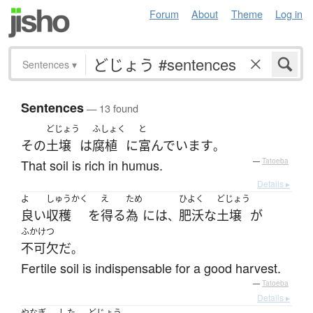
Forum
About
Theme
Log in
Sentences
▾
Sentences
— 13 found
どじょう
ふしょく
と
その
土壌
は
腐植
に
富んでいます
。
That soil is rich in humus.
—
Tatoeba
Details ▸
よ
しゅうかく
え
ため
ひよく
どじょう
良い
収穫
を
得る
為
には
肥沃な
土壌
が
、
ふかけつ
不可欠
だ
。
Fertile soil is indispensable for a good harvest.
—
Tatoeba
Details ▸
やなぎ
した
どじょう