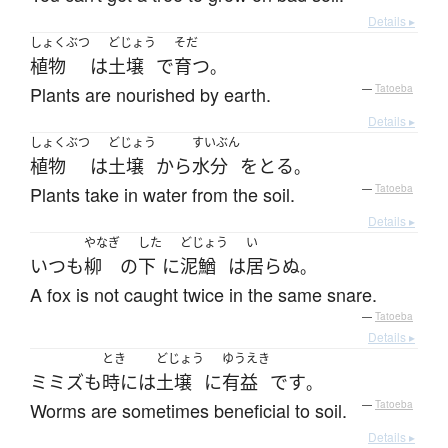
Details ▸
しょくぶつ
どじょう
そだ
植物
は
土壌
で
育つ
。
Plants are nourished by earth.
—
Tatoeba
Details ▸
しょくぶつ
どじょう
すいぶん
植物
は
土壌
から
水分
を
とる
。
Plants take in water from the soil.
—
Tatoeba
Details ▸
やなぎ
した
どじょう
い
いつも
柳
の
下
に
泥鰌
は
居らぬ
。
A fox is not caught twice in the same snare.
—
Tatoeba
Details ▸
とき
どじょう
ゆうえき
ミミズ
も
時には
土壌
に
有益
です
。
Worms are sometimes beneficial to soil.
—
Tatoeba
Details ▸