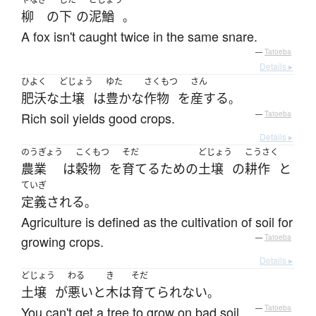
柳
の
下
の
泥鰌
。
A fox isn't caught twice in the same snare.
—
Tatoeba
Details ▸
ひよく
どじょう
ゆた
さくもつ
さん
肥沃な
土壌
は
豊かな
作物
を
産する
。
Rich soil yields good crops.
—
Tatoeba
Details ▸
のうぎょう
こくもつ
そだ
どじょう
こうさく
農業
は
穀物
を
育てる
ため
の
土壌
の
耕作
と
ていぎ
定義
される
。
Agriculture is defined as the cultivation of soil for
growing crops.
—
Tatoeba
Details ▸
どじょう
わる
き
そだ
土壌
が
悪い
と
木
は
育てられない
。
You can't get a tree to grow on bad soil.
—
Tatoeba