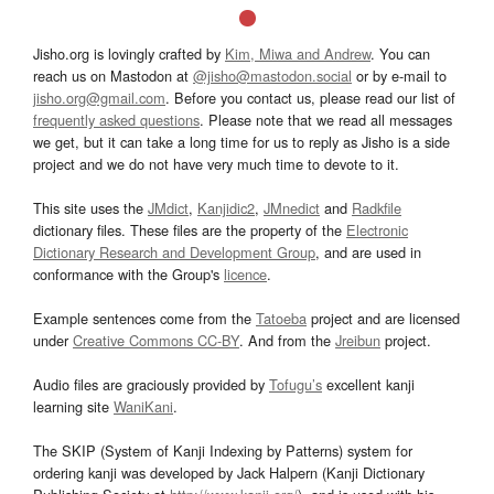
Jisho.org is lovingly crafted by
Kim, Miwa and Andrew
. You can
reach us on Mastodon at
@jisho@mastodon.social
or by e-mail to
jisho.org@gmail.com
. Before you contact us, please read our list of
frequently asked questions
. Please note that we read all messages
we get, but it can take a long time for us to reply as Jisho is a side
project and we do not have very much time to devote to it.
This site uses the
JMdict
,
Kanjidic2
,
JMnedict
and
Radkfile
dictionary files. These files are the property of the
Electronic
Dictionary Research and Development Group
, and are used in
conformance with the Group's
licence
.
Example sentences come from the
Tatoeba
project and are licensed
under
Creative Commons CC-BY
. And from the
Jreibun
project.
Audio files are graciously provided by
Tofugu’s
excellent kanji
learning site
WaniKani
.
The SKIP (System of Kanji Indexing by Patterns) system for
ordering kanji was developed by Jack Halpern (Kanji Dictionary