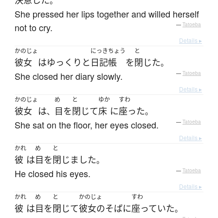
決意
した
。
She pressed her lips together and willed herself
not to cry.
—
Tatoeba
Details ▸
かのじょ
にっきちょう
と
彼女
は
ゆっくりと
日記帳
を
閉じた
。
She closed her diary slowly.
—
Tatoeba
Details ▸
かのじょ
め
と
ゆか
すわ
彼女
は
目
を
閉じて
床
に
座った
、
。
She sat on the floor, her eyes closed.
—
Tatoeba
Details ▸
かれ
め
と
彼
は
目
を
閉じました
。
He closed his eyes.
—
Tatoeba
Details ▸
かれ
め
と
かのじょ
すわ
彼
は
目
を
閉じて
彼女の
そば
に
座っていた
。