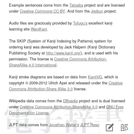
Example sentences come from the
Tatoeba
project and are licensed
under
Creative Commons CC-BY
. And from the
Jreibun
project.
Audio files are graciously provided by
Tofugu’s
excellent kanji
learning site
WaniKani
.
The SKIP (System of Kanji Indexing by Patterns) system for
ordering kanji was developed by Jack Halpern (Kanji Dictionary
Publishing Society at
http://www.kanji.org/
), and is used with his
permission. The license is
Creative Commons Attribution-
ShareAlike 4.0 International
.
Kanji stroke diagrams are based on data from
KanjiVG
, which is
copyright © 2009-2012 Ulrich Apel and released under the
Creative
Commons Attribution-Share Alike 3.0
license.
Wikipedia data comes from the
DBpedia
project and is dual licensed
under
Creative Commons Attribution-ShareAlike 3.0
and
GNU Free
Documentation License
.
JLPT data comes from
Jonathan Waller‘s
JLPT Resources
page.