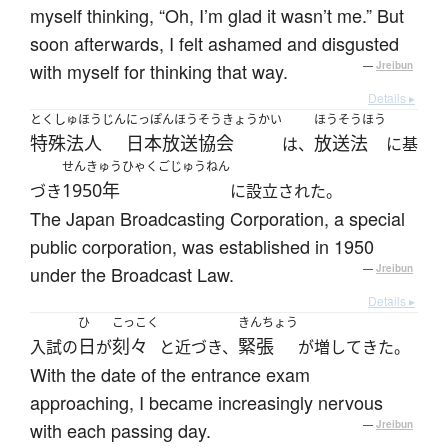
myself thinking, “Oh, I’m glad it wasn’t me.” But
soon afterwards, I felt ashamed and disgusted
with myself for thinking that way.
—
Jreibun
Details ▸
とくしゅほうじん
にっぽんほうそうきょうかい
ほうそうほう
特殊法人
日本放送協会
放送法
は、
に基
せんきゅうひゃくごじゅうねん
1950年
づき
に設立された。
The Japan Broadcasting Corporation, a special
public corporation, was established in 1950
under the Broadcast Law.
—
Jreibun
Details ▸
ひ
こっこく
きんちょう
日
刻々
緊張
入試の
が
と近づき、
が増してきた。
With the date of the entrance exam
approaching, I became increasingly nervous
with each passing day.
—
Jreibun