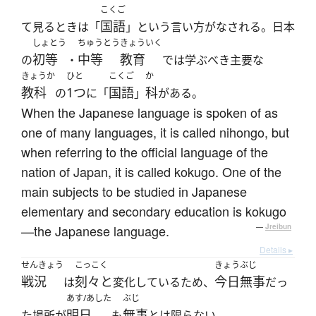
こくご
国語
て見るときは「
」という言い方がなされる。日本
しょとう
ちゅうとう
きょういく
初等
中等
教育
の
・
では学ぶべき主要な
きょうか
ひと
こくご
か
教科
1つ
国語
科
の
に「
」
がある。
When the Japanese language is spoken of as
one of many languages, it is called nihongo, but
when referring to the official language of the
nation of Japan, it is called kokugo. One of the
main subjects to be studied in Japanese
elementary and secondary education is kokugo
—the Japanese language.
—
Jreibun
Details ▸
せんきょう
こっこく
きょう
ぶじ
戦況
刻々と
今日
無事
は
変化しているため、
だっ
あす/あした
ぶじ
明日
無事
た場所が
も
とは限らない。