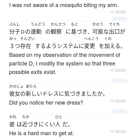
I was not aware of a mosquito biting my arm.
—
Tatoeba
Details ▸
ぶんし
うんどう
かんさつ
もと
かのう
でぐち
分子
の
運動
の
観察
に
基づき
可能な
出口
が
Ｄ
、
みっ
そんざい
へんこう
くわ
３つ
存在
する
よう
システム
に
変更
を
加える
。
Based on my observation of the movement of
particle D, I modify the system so that three
possible exits exist.
—
Tatoeba
Details ▸
かのじょ
あたら
彼女の
新しい
ドレス
に
気づきました
か
。
Did you notice her new dress?
—
Tatoeba
Details ▸
かれ
ちか
ひと
彼
は
近づき
にくい
人
だ
。
He is a hard man to get at.
—
Tatoeba