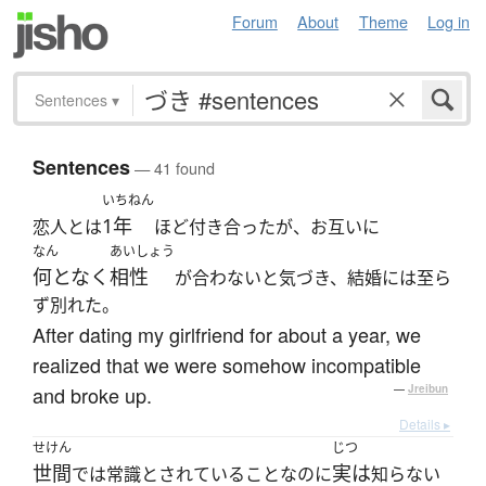
Forum
About
Theme
Log in
Sentences
▾
Sentences
— 41 found
いちねん
1年
恋人とは
ほど付き合ったが、お互いに
なん
あいしょう
何となく
相性
が合わないと気づき、結婚には至ら
ず別れた。
After dating my girlfriend for about a year, we
realized that we were somehow incompatible
and broke up.
—
Jreibun
Details ▸
せけん
じつ
世間
実は
では常識とされていることなのに
知らない