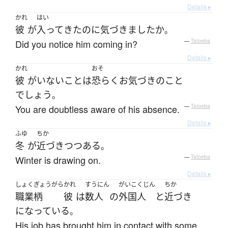
Details ▸
かれ
はい
彼
が
入って
きた
のに
気づきました
か
。
Did you notice him coming in?
—
Tatoeba
Details ▸
かれ
おそ
彼
が
いない
こと
は
恐らく
お
気づき
の
こと
でしょう
。
You are doubtless aware of his absence.
—
Tatoeba
Details ▸
ふゆ
ちか
冬
が
近づき
つつある
。
Winter is drawing on.
—
Tatoeba
Details ▸
しょくぎょうがら
かれ
すうにん
がいこくじん
ちか
職業柄
彼
は
数人
の
外国人
と
近づき
になっている
。
His job has brought him in contact with some