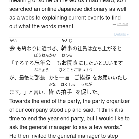
searched an online Japanese dictionary as well
as a website explaining current events to find
out what the words meant.
—
Jreibun
Details ▸
かい
かんじ
会
幹事
も終わりに近づき、
の社員は立ち上がると
ぼうねんかい
おひら
忘年会
お開き
「そろそろ
も
にしたいと思います
ぶちょう
ひとこと
ごあいさつ
部長
一言
ご挨拶
が、最後に
から
をお願いいたし
みな
はくしゅ
うなが
皆
拍手
促した
ます。」と言い、
の
を
。
Towards the end of the party, the party organizer
of our company stood up and said, “I think it is
time to end the year-end party, but I would like to
ask the general manager to say a few words.”
He then invited the general manager to step