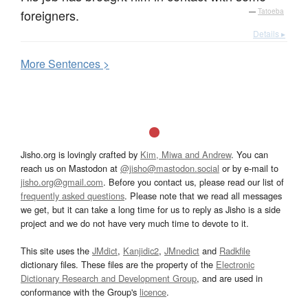
foreigners.
—
Tatoeba
Details ▸
More
S
entences >
Jisho.org is lovingly crafted by
Kim, Miwa and Andrew
. You can
reach us on Mastodon at
@jisho@mastodon.social
or by e-mail to
jisho.org@gmail.com
. Before you contact us, please read our list of
frequently asked questions
. Please note that we read all messages
we get, but it can take a long time for us to reply as Jisho is a side
project and we do not have very much time to devote to it.
This site uses the
JMdict
,
Kanjidic2
,
JMnedict
and
Radkfile
dictionary files. These files are the property of the
Electronic
Dictionary Research and Development Group
, and are used in
conformance with the Group's
licence
.