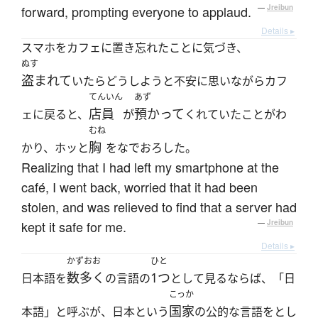
forward, prompting everyone to applaud.
—
Jreibun
Details ▸
スマホをカフェに置き忘れたことに気づき、
ぬす
盗まれて
いたらどうしようと不安に思いながらカフ
てんいん
あず
店員
預かって
ェに戻ると、
が
くれていたことがわ
むね
胸
かり、ホッと
をなでおろした。
Realizing that I had left my smartphone at the
café, I went back, worried that it had been
stolen, and was relieved to find that a server had
kept it safe for me.
—
Jreibun
Details ▸
かずおお
ひと
数多く
1つ
日本語を
の言語の
として見るならば、「日
こっか
国家
本語」と呼ぶが、日本という
の公的な言語をとし