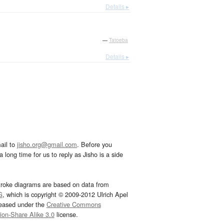
Details ▸
—
Tatoeba
Details ▸
ail to
jisho.org@gmail.com
. Before you
 long time for us to reply as Jisho is a side
troke diagrams are based on data from
G
, which is copyright © 2009-2012 Ulrich Apel
leased under the
Creative Commons
tion-Share Alike 3.0
license.