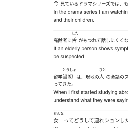
今
見ているドラマシリーズでは、
In the drama series I am watchin
and their children.
した
舌
高齢者に
がもつれて話しにくく
If an elderly person shows sympt
be suspected.
とうしょ
ひと
当初
人
留学
は、現地の
の会話の
ってきた。
When I first started studying abr
understand what they were saying
おんな
女
って
どうして
連れション
し