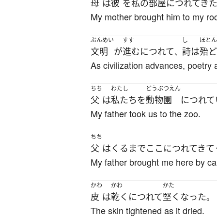
母
は
彼
を
私の
部屋
に
つれてき
My mother brought him to my ro
ぶんめい
すす
し
ほとん
文明
が
進む
につれて
詩
は
殆ど
、
As civilization advances, poetry 
ちち
わたし
どうぶつえん
父
は
私たち
を
動物園
に
つれて
My father took us to the zoo.
ちち
父
は
くるま
で
ここ
に
つれてきて
My father brought me here by ca
かわ
かわ
かた
皮
は
乾く
につれて
堅く
なった
。
The skin tightened as it dried.