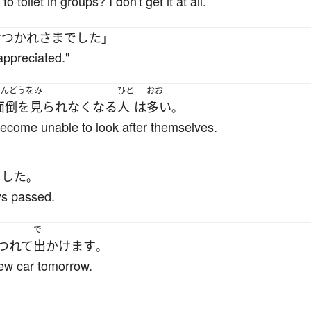
toilet in groups? I don't get it at all.
おつかれさま
でした
」
 appreciated."
めんどうをみ
ひと
おお
面倒を見られなく
なる
人
は
多い
。
ecome unable to look after themselves.
う
した
。
ys passed.
で
つれて
出かけます
。
new car tomorrow.