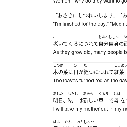
Women - why do they want to go to 
おさきにしつれいします
「
」「
"I'm finished for the day." "Much
お
じぶんじしん
老いて
くる
につれて
自分自身
の
As they grow old, many people b
このは
ひ
た
こうよ
木の葉
は
日
が
経つ
につれて
紅葉
The leaves turned red as the da
あした
わたし
あたら
くるま
はは
明日
私
は
新しい
車
で
母
を
、
I will take my mother out in my 
はは
かれ
わたし
へや