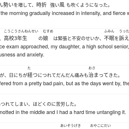
勢い
時折
風
ん
を増して、
強い
も吹くようになった。
n the morning gradually increased in intensity, and fierce
こうこうさんねんせい
むすめ
ふみん
うっ
高校3年生
娘
不眠
訴
、
の
は緊張と不安のせいか、
を
ance exam approached, my daughter, a high school senior
usness and anxiety.
た
おさ
経つ
治まって
が、日にちが
につれてだんだん痛みも
きた。
uffered from a pretty bad pain, but as the days went by, t
もつれてしまい、ほどくのに苦労した。
otted in the middle and I had a hard time untangling it.
あいぞうげき
おやこにだい