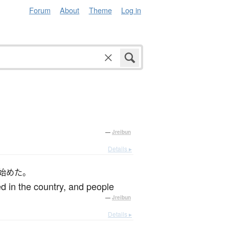
Forum
About
Theme
Log in
—
Jreibun
Details ▸
始めた。
d in the country, and people
—
Jreibun
Details ▸