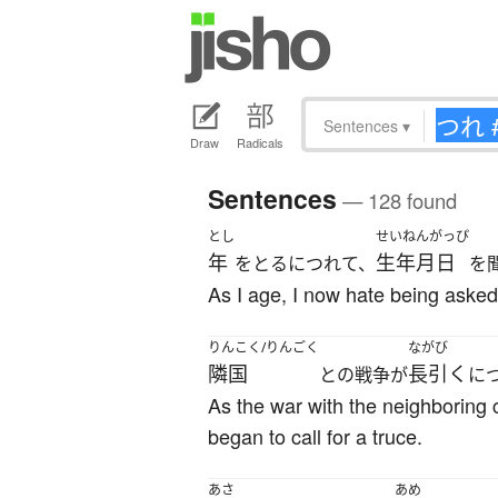
Sentences
▾
Draw
Radicals
Sentences
— 128 found
とし
せいねんがっぴ
年
生年月日
をとるにつれて、
を
As I age, I now hate being asked 
りんこく/りんごく
ながび
隣国
長引く
との戦争が
に
As the war with the neighboring
began to call for a truce.
あさ
あめ