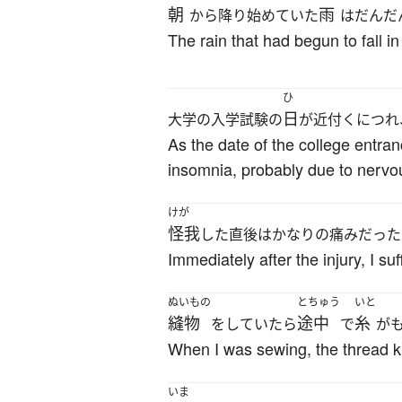
朝
雨
から降り始めていた
はだんだ
The rain that had begun to fall i
ひ
日
大学の入学試験の
が近付くにつれ
As the date of the college entr
insomnia, probably due to nervo
けが
怪我
した直後はかなりの痛みだった
Immediately after the injury, I s
ぬいもの
とちゅう
いと
縫物
途中
糸
をしていたら
で
が
When I was sewing, the thread kn
いま