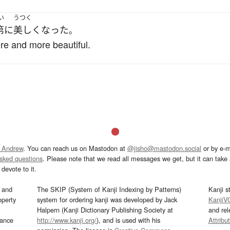
い
うつく
第に
美しく
なった
。
e and more beautiful.
 Andrew
. You can reach us on Mastodon at
@jisho@mastodon.social
or by e-m
asked questions
. Please note that we read all messages we get, but it can take a
devote to it.
and
The SKIP (System of Kanji Indexing by Patterns)
Kanji s
operty
system for ordering kanji was developed by Jack
KanjiV
Halpern (Kanji Dictionary Publishing Society at
and re
mance
http://www.kanji.org/
), and is used with his
Attribu