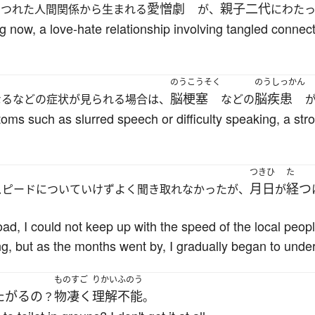
愛憎劇
親子二代
もつれた人間関係から生まれる
が、
にわた
g now, a love-hate relationship involving tangled conne
のうこうそく
のうしっかん
脳梗塞
脳疾患
なるなどの症状が見られる場合は、
などの
oms such as slurred speech or difficulty speaking, a str
つきひ
た
月日
経つ
スピードについていけずよく聞き取れなかったが、
が
oad, I could not keep up with the speed of the local peop
, but as the months went by, I gradually began to under
ものすご
りかいふのう
たがる
の
物凄く
理解不能
？
。