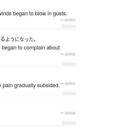
 winds began to blow in gusts.
—
Jreibun
Details ▸
た
える
ようになった。
, began to complain about
—
Jreibun
Details ▸
he pain gradually subsided.
—
Jreibun
Details ▸
—
Jreibun
Details ▸