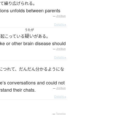
って繰り広げられる。
ctions unfolds between parents
—
Jreibun
Details ▸
うたが
疑い
が起こっている
がある。
oke or other brain disease should
—
Jreibun
Details ▸
につれて、だんだん分かるようにな
le’s conversations and could not
stand their chats.
—
Jreibun
Details ▸
—
Tatoeba