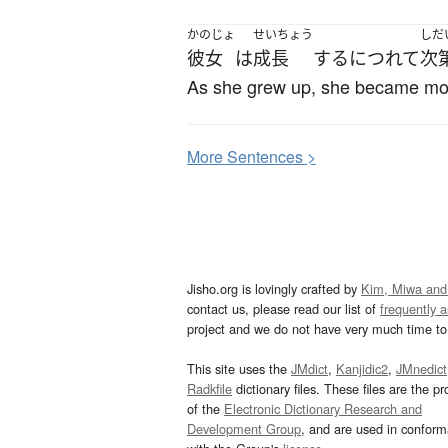
かのじょ
せいちょう
しだ
彼女
は
成長
する
につれて
次
As she grew up, she became mor
More
S
entences >
Jisho.org is lovingly crafted by
Kim, Miwa and
contact us, please read our list of
frequently 
project and we do not have very much time to 
This site uses the
JMdict
,
Kanjidic2
,
JMnedict
Radkfile
dictionary files. These files are the pr
of the
Electronic Dictionary Research and
Development Group
, and are used in confor