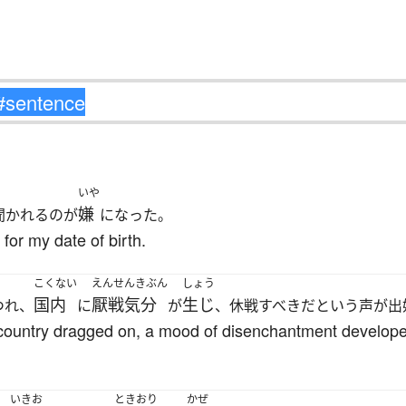
いや
嫌
聞かれるのが
になった。
for my date of birth.
こくない
えんせんきぶん
しょう
国内
厭戦気分
生じ
つれ、
に
が
、休戦すべきだという声が出
 country dragged on, a mood of disenchantment develope
いきお
ときおり
かぜ