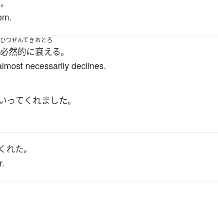
た
。
om.
ひつぜんてき
おとろ
必然的に
衰える
。
almost necessarily declines.
いって
くれました
。
くれた
。
r.