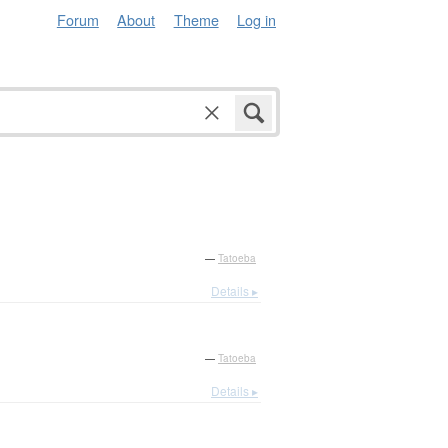
Forum
About
Theme
Log in
—
Tatoeba
Details ▸
—
Tatoeba
Details ▸