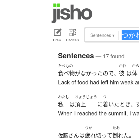
Sentences
▾
Draw
Radicals
Sentences
— 17 found
たべもの
かれ
か
食べ物
が
なかった
ので
彼
は
体
、
Lack of food had left him weak 
わたし
ちょうじょう
つ
私
は
頂上
に
着いた
とき
、
When I reached the summit, I wa
つか
たお
さん
は
疲れ切って
倒れた
佐藤
。