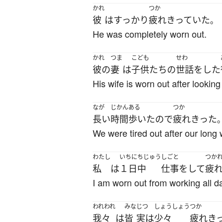
かれ
つか
彼
は
すっかり
疲れきっていた
。
He was completely worn out.
かれ
つま
こども
せわ
彼の
妻
は
子供たち
の
世話をした
His wife is worn out after looking 
なが
じかん
ある
つか
長い
時間
歩いた
ので
疲れきった
We were tired out after our long 
わたし
いちにちじゅう
しごと
つか
私
は
１日中
仕事
を
して
疲
I am worn out from working all d
われわれ
みな
じつ
しょうしょう
つか
我々
は
皆
実は
少々
疲れき