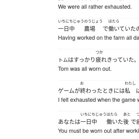
We were all rather exhausted.
いちにちじゅう
のうじょう
はたら
一日中
農場
で
働いていた
Having worked on the farm all da
つか
は
すっかり
疲れきっていた
トム
。
Tom was all worn out.
お
わたし
ゲーム
が
終わった
とき
には
私
I felt exhausted when the game 
いちにちじゅう
はたら
あと
あなた
は
一日中
働いた
後
で
You must be worn out after worki