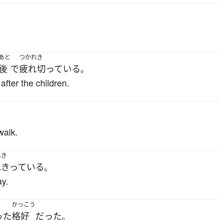
あと
つかれき
後
で
疲れ切っている
。
after the children.
。
walk.
れき
れきっている
。
ay.
かっこう
った
格好
だった
。