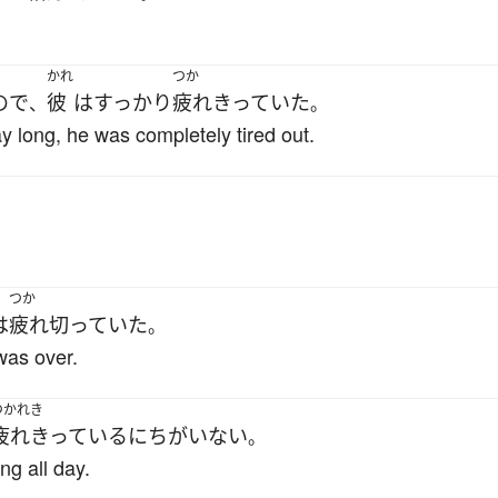
かれ
つか
ので
彼
は
すっかり
疲れきっていた
、
。
y long, he was completely tired out.
つか
は
疲れ切っていた
。
was over.
つかれき
疲れきっている
に
ちがいない
。
ng all day.