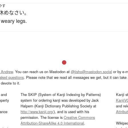
やす
休め
なさい
。
 weary legs.
 Andrew
. You can reach us on Mastodon at
@jisho@mastodon.social
or by e-m
asked questions
. Please note that we read all messages we get, but it can take a
devote to it.
and
The SKIP (System of Kanji Indexing by Patterns)
Kanji s
operty
system for ordering kanji was developed by Jack
KanjiV
Halpern (Kanji Dictionary Publishing Society at
and re
mance
http://www.kanji.org/
), and is used with his
Attribu
permission. The license is
Creative Commons
Attribution-ShareAlike 4.0 International
.
Wikipe