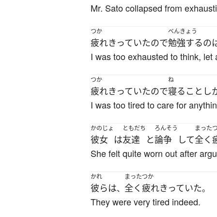
Mr. Sato collapsed from exhaust
つか
べんきょう
疲れきっていた
ので
勉強する
の
I was too exhausted to think, let 
つか
ね
疲れきっていた
ので
寝る
こと
し
I was too tired to care for anythi
かのじょ
ともだち
ろんそう
まった
彼女
は
友達
と
論争
して
全く
She felt quite worn out after argu
かれ
まった
つか
彼ら
は
全く
疲れきっていた
、
。
They were very tired indeed.