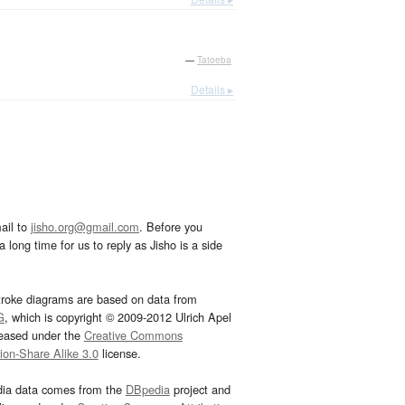
—
Tatoeba
Details ▸
ail to
jisho.org@gmail.com
. Before you
 long time for us to reply as Jisho is a side
troke diagrams are based on data from
G
, which is copyright © 2009-2012 Ulrich Apel
leased under the
Creative Commons
tion-Share Alike 3.0
license.
dia data comes from the
DBpedia
project and