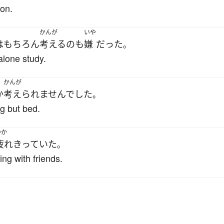
ion.
かんが
いや
は
もちろん
考える
の
も
嫌
だった
。
alone study.
かんが
か
考えられませんでした
。
ng but bed.
つか
疲れきっていた
。
ing with friends.