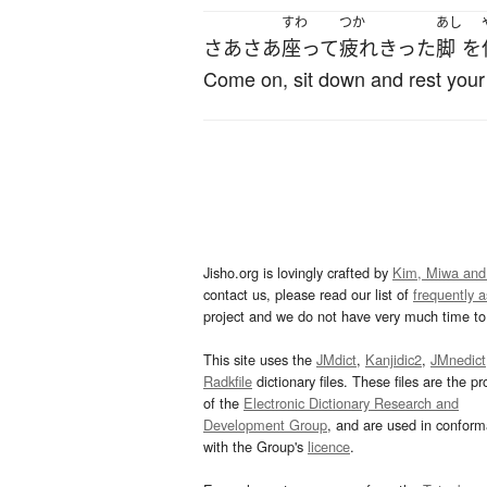
すわ
つか
あし
さあ
さあ
座って
疲れきった
脚
を
Come on, sit down and rest your
Jisho.org is lovingly crafted by
Kim, Miwa and
contact us, please read our list of
frequently 
project and we do not have very much time to 
This site uses the
JMdict
,
Kanjidic2
,
JMnedict
Radkfile
dictionary files. These files are the pr
of the
Electronic Dictionary Research and
Development Group
, and are used in confor
with the Group's
licence
.