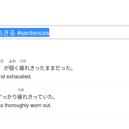
らだ
よわ
つか
が
弱く
疲れきった
まま
だった
。
and exhausted.
つか
すっかり
疲れきっていた
。
s thoroughly worn out.