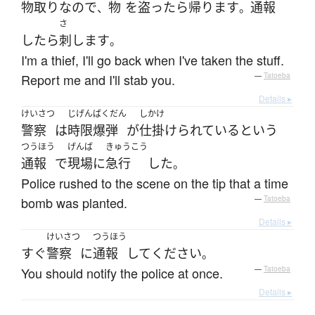
物取り
な
の
で
物
を
盗ったら
帰ります
通報
、
。
さ
したら
刺します
。
I'm a thief, I'll go back when I've taken the stuff.
Report me and I'll stab you.
—
Tatoeba
Details ▸
けいさつ
じげんばくだん
しかけ
警察
は
時限爆弾
が
仕掛けられている
という
つうほう
げんば
きゅうこう
通報
で
現場
に
急行
した
。
Police rushed to the scene on the tip that a time
bomb was planted.
—
Tatoeba
Details ▸
けいさつ
つうほう
すぐ
警察
に
通報
して
ください
。
You should notify the police at once.
—
Tatoeba
Details ▸