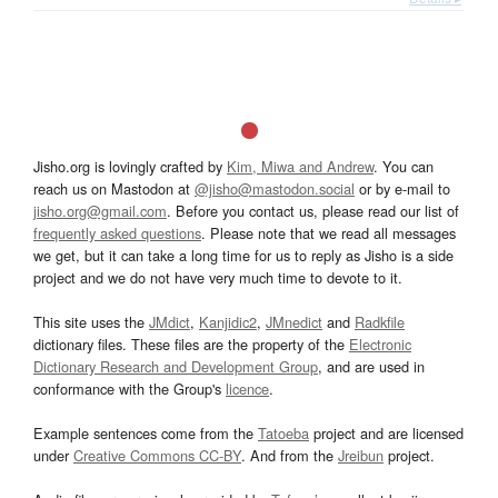
Jisho.org is lovingly crafted by
Kim, Miwa and Andrew
. You can
reach us on Mastodon at
@jisho@mastodon.social
or by e-mail to
jisho.org@gmail.com
. Before you contact us, please read our list of
frequently asked questions
. Please note that we read all messages
we get, but it can take a long time for us to reply as Jisho is a side
project and we do not have very much time to devote to it.
This site uses the
JMdict
,
Kanjidic2
,
JMnedict
and
Radkfile
dictionary files. These files are the property of the
Electronic
Dictionary Research and Development Group
, and are used in
conformance with the Group's
licence
.
Example sentences come from the
Tatoeba
project and are licensed
under
Creative Commons CC-BY
. And from the
Jreibun
project.