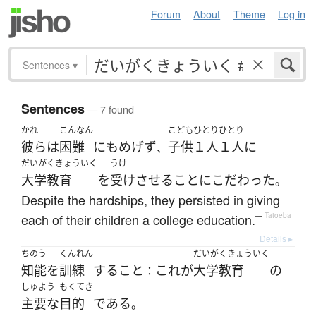
Forum
About
Theme
Log in
Sentences
▾
Sentences
— 7 found
かれ
こんなん
こども
ひとりひとり
彼ら
は
困難
にも
めげず
子供
１人１人
に
、
だいがくきょういく
うけ
大学教育
を
受けさせる
こと
に
こだわった
。
Despite the hardships, they persisted in giving
each of their children a college education.
—
Tatoeba
Details ▸
ちのう
くんれん
だいがくきょういく
知能
を
訓練
する
こと
これ
が
大学教育
の
：
しゅよう
もくてき
主要な
目的
である
。