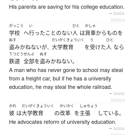
His parents are saving for his college education.
—
Tatoeba
Details ▸
がっこう
い
ひと
かしゃ
学校
へ
行った
こと
の
ない
人
は
貨車
から
もの
を
ぬす
だいがくきょういく
う
ひと
盗み
かねない
が
大学教育
を
受けた
人
なら
、
てつどう
ぜんぶ
ぬす
鉄道
全部
を
盗み
かねない
。
A man who has never gone to school may steal
from a freight car, but if he has a university
education, he may steal the whole railroad.
—
Tatoeba
Details ▸
かれ
だいがくきょういく
かいかく
しゅちょう
彼
は
大学教育
の
改革
を
主張
している
。
He advocates reform of university education.
—
Tatoeba
Details ▸