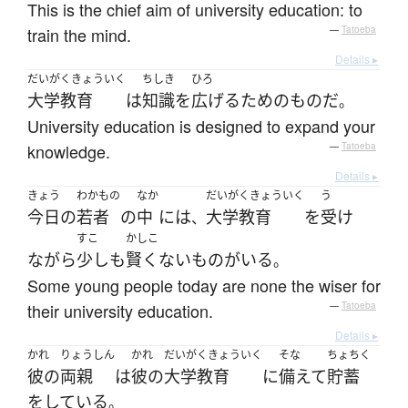
This is the chief aim of university education: to
train the mind.
—
Tatoeba
Details ▸
だいがくきょういく
ちしき
ひろ
大学教育
は
知識
を
広げる
ため
の
もの
だ
。
University education is designed to expand your
knowledge.
—
Tatoeba
Details ▸
きょう
わかもの
なか
だいがくきょういく
う
今日
の
若者
の
中
には
大学教育
を
受け
、
すこ
かしこ
ながら
少しも
賢くない
もの
が
いる
。
Some young people today are none the wiser for
their university education.
—
Tatoeba
Details ▸
かれ
りょうしん
かれ
だいがくきょういく
そな
ちょちく
彼の
両親
は
彼の
大学教育
に
備えて
貯蓄
を
している
。