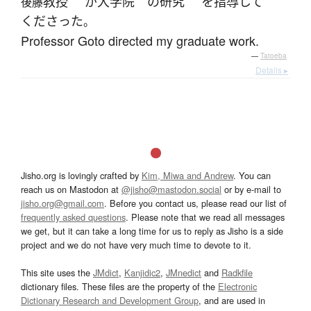
教授
が
大学院
の
研究
を
指導
して
後藤
くださった
。
Professor Goto directed my graduate work.
—
Tatoeba
Details ▸
Jisho.org is lovingly crafted by
Kim, Miwa and Andrew
. You can
reach us on Mastodon at
@jisho@mastodon.social
or by e-mail to
jisho.org@gmail.com
. Before you contact us, please read our list of
frequently asked questions
. Please note that we read all messages
we get, but it can take a long time for us to reply as Jisho is a side
project and we do not have very much time to devote to it.
This site uses the
JMdict
,
Kanjidic2
,
JMnedict
and
Radkfile
dictionary files. These files are the property of the
Electronic
Dictionary Research and Development Group
, and are used in