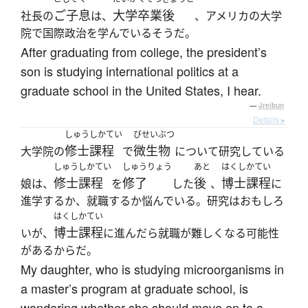
ご子息
大学卒業後
社長の
は、
、アメリカの大学
院で国際政治を学んでいるそうだ。
After graduating from college, the president’s
son is studying international politics at a
graduate school in the United States, I hear.
—
Jreibun
Details ▸
しゅうしかてい
びせいぶつ
修士課程
微生物
大学院の
で
について研究している
しゅうしかてい
しゅうりょう
あと
はくしかてい
修士課程
修了
後
博士課程
娘は、
を
した
、
に
進学するか、就職するか悩んでいる。研究はおもしろ
はくしかてい
博士課程
いが、
に進んだら就職が難しくなる可能性
があるからだ。
My daughter, who is studying microorganisms in
a master’s program at graduate school, is
wondering whether she should move on to a