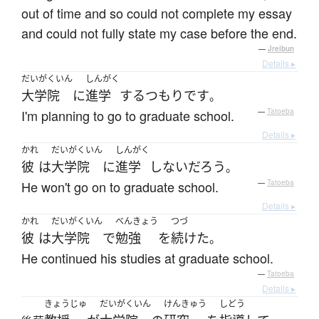
out of time and so could not complete my essay
and could not fully state my case before the end.
—
Jreibun
Details ▸
だいがくいん
しんがく
大学院
に
進学
する
つもり
です
。
I'm planning to go to graduate school.
—
Tatoeba
Details ▸
かれ
だいがくいん
しんがく
彼
は
大学院
に
進学
しない
だろう
。
He won't go on to graduate school.
—
Tatoeba
Details ▸
かれ
だいがくいん
べんきょう
つづ
彼
は
大学院
で
勉強
を
続けた
。
He continued his studies at graduate school.
—
Tatoeba
Details ▸
きょうじゅ
だいがくいん
けんきゅう
しどう