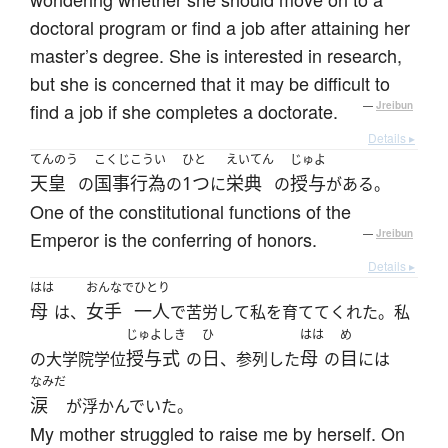
doctoral program or find a job after attaining her
master’s degree. She is interested in research,
but she is concerned that it may be difficult to
find a job if she completes a doctorate.
—
Jreibun
Details ▸
てんのう
こくじこうい
ひと
えいてん
じゅよ
天皇
国事行為
1つ
栄典
授与
の
の
に
の
がある。
One of the constitutional functions of the
Emperor is the conferring of honors.
—
Jreibun
Details ▸
はは
おんなで
ひとり
母
女手
一人
は、
で苦労して私を育ててくれた。私
じゅよしき
ひ
はは
め
授与式
日
母
目
の大学院学位
の
、参列した
の
には
なみだ
涙
が浮かんでいた。
My mother struggled to raise me by herself. On