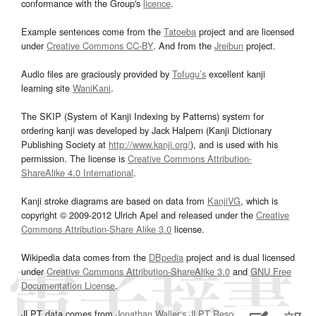
conformance with the Group's
licence
.
Example sentences come from the
Tatoeba
project and are licensed
under
Creative Commons CC-BY
. And from the
Jreibun
project.
Audio files are graciously provided by
Tofugu’s
excellent kanji
learning site
WaniKani
.
The SKIP (System of Kanji Indexing by Patterns) system for
ordering kanji was developed by Jack Halpern (Kanji Dictionary
Publishing Society at
http://www.kanji.org/
), and is used with his
permission. The license is
Creative Commons Attribution-
ShareAlike 4.0 International
.
Kanji stroke diagrams are based on data from
KanjiVG
, which is
copyright © 2009-2012 Ulrich Apel and released under the
Creative
Commons Attribution-Share Alike 3.0
license.
Wikipedia data comes from the
DBpedia
project and is dual licensed
under
Creative Commons Attribution-ShareAlike 3.0
and
GNU Free
Documentation License
.
JLPT data comes from
Jonathan Waller‘s
JLPT Resources
page.