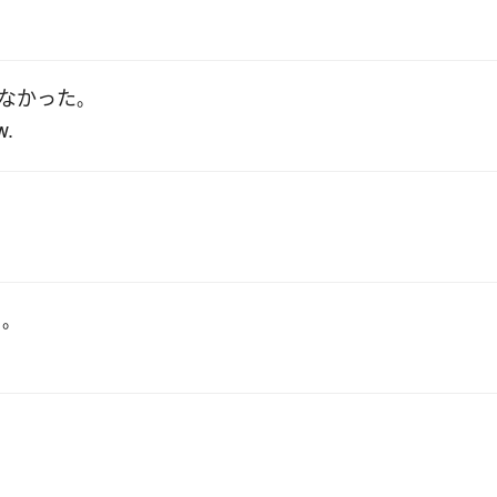
なかった
。
w.
る
。
。