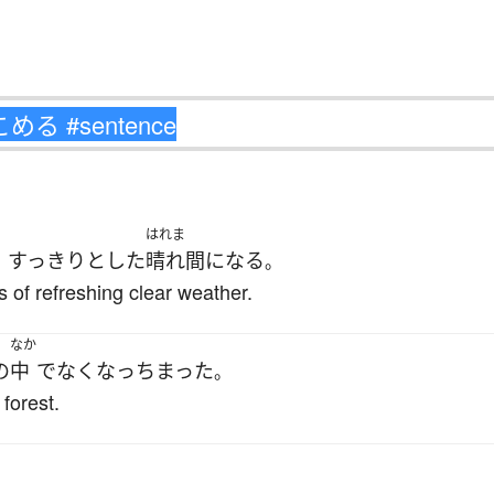
はれま
すっきりと
した
晴れ間
になる
、
。
s of refreshing clear weather.
なか
の
中
で
なくなっちまった
。
 forest.