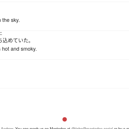
。
 the sky.
こ
ち込めていた
。
 hot and smoky.
 Andrew
. You can reach us on Mastodon at
@jisho@mastodon.social
or by e-m