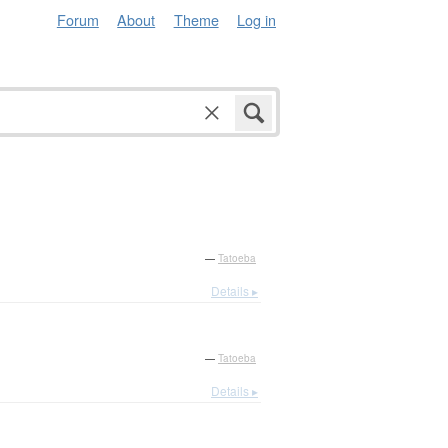
Forum
About
Theme
Log in
—
Tatoeba
Details ▸
—
Tatoeba
Details ▸