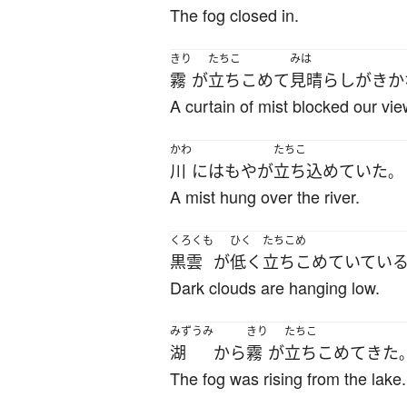
The fog closed in.
きり
たちこ
みは
霧
が
立ちこめて
見晴らし
が
きか
A curtain of mist blocked our vie
かわ
たちこ
川
には
もや
が
立ち込めていた
。
A mist hung over the river.
くろくも
ひく
たちこめ
黒雲
が
低く
立ちこめていてい
Dark clouds are hanging low.
みずうみ
きり
たちこ
湖
から
霧
が
立ちこめて
きた
The fog was rising from the lake.