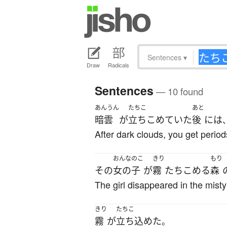
Sentences
▾
Draw
Radicals
Sentences
— 10 found
あんうん
たちこ
あと
暗雲
が
立ちこめていた
後
には
After dark clouds, you get period
おんなのこ
きり
もり
その
女の子
が
霧
たちこめる
森
The girl disappeared in the misty
きり
たちこ
霧
が
立ち込めた
。