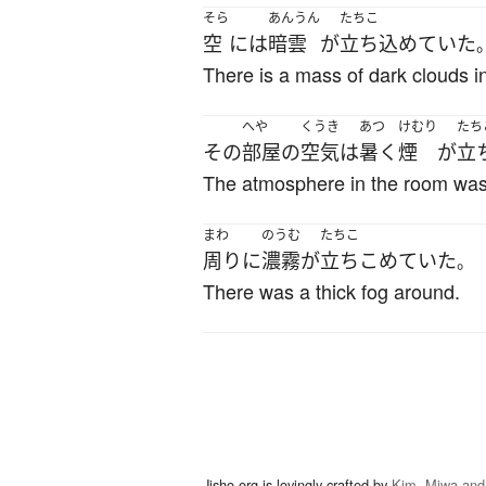
そら
あんうん
たちこ
空
には
暗雲
が
立ち込めていた
There is a mass of dark clouds in
へや
くうき
あつ
けむり
たち
その
部屋
の
空気
は
暑く
煙
が
立
The atmosphere in the room was
まわ
のうむ
たちこ
周り
に
濃霧
が
立ちこめていた
。
There was a thick fog around.
Jisho.org is lovingly crafted by
Kim, Miwa and