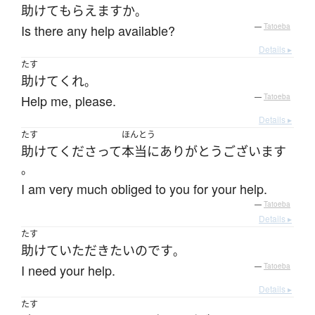
助けて
もらえます
か
。
Is there any help available?
—
Tatoeba
Details ▸
たす
助けて
くれ
。
Help me, please.
—
Tatoeba
Details ▸
たす
ほんとう
助けて
くださって
本当に
ありがとうございます
。
I am very much obliged to you for your help.
—
Tatoeba
Details ▸
たす
助けて
いただき
たい
のです
。
I need your help.
—
Tatoeba
Details ▸
たす