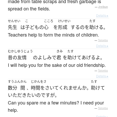
made from table scraps and fresh garbage is
spread on the fields.
—
Jreibun
Details ▸
せんせい
こ
こころ
けいせい
たす
先生
は
子ども
の
心
を
形成
する
の
を
助ける
。
Teachers help to form the minds of children.
—
Tatoeba
Details ▸
むかし
ゆうじょう
きみ
たす
昔の
友情
の
よしみ
で
君
を
助けて
あげる
よ
。
I will help you for the sake of our old friendship.
—
Tatoeba
Details ▸
すうふん
かん
じかんをさ
たす
数分
間
時間をさいて
くれません
か
助けて
、
。
いただき
たい
のです
が
。
Can you spare me a few minutes? I need your
help.
—
Tatoeba
Details ▸