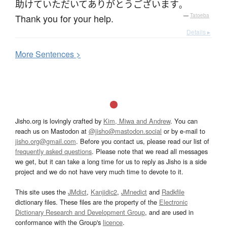
助けて
いただいて
ありがとうございます
。
Thank you for your help.
—
Tatoeba
Details ▸
More
S
entences >
Jisho.org is lovingly crafted by
Kim, Miwa and Andrew
. You can
reach us on Mastodon at
@jisho@mastodon.social
or by e-mail to
jisho.org@gmail.com
. Before you contact us, please read our list of
frequently asked questions
. Please note that we read all messages
we get, but it can take a long time for us to reply as Jisho is a side
project and we do not have very much time to devote to it.
This site uses the
JMdict
,
Kanjidic2
,
JMnedict
and
Radkfile
dictionary files. These files are the property of the
Electronic
Dictionary Research and Development Group
, and are used in
conformance with the Group's
licence
.