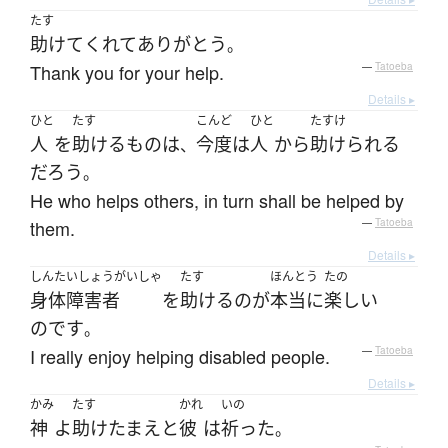
たす
助けて
くれて
ありがとう
。
Thank you for your help.
—
Tatoeba
Details ▸
ひと
たす
こんど
ひと
たすけ
人
を
助ける
もの
は
今度
は
人
から
助けられる
、
だろう
。
He who helps others, in turn shall be helped by
them.
—
Tatoeba
Details ▸
しんたいしょうがいしゃ
たす
ほんとう
たの
身体障害者
を
助ける
の
が
本当に
楽しい
のです
。
I really enjoy helping disabled people.
—
Tatoeba
Details ▸
かみ
たす
かれ
いの
神
よ
助け
たまえ
と
彼
は
祈った
。