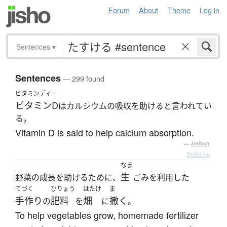
Forum
About
Theme
Log in
Sentences
▾
Sentences
— 299 found
ビタミンディー
ビタミンD
はカルシウムの吸収を助けると言われてい
る。
Vitamin D is said to help calcium absorption.
—
Jreibun
Details ▸
なま
生
野菜の成長を助けるために、
ごみを利用した
てづく
ひりょう
はたけ
ま
手作り
肥料
畑
撒く
の
を
に
。
To help vegetables grow, homemade fertilizer