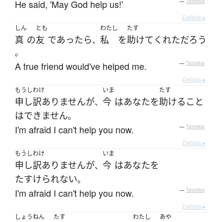
He said, 'May God help us!'
—
Tatoeba
Details ▸
しん
とも
わたし
たす
真
の
友
であったら
私
を
助けて
くれた
だろう
、
。
A true friend would've helped me.
—
Tatoeba
Details ▸
もうしわけ
いま
たす
申し訳ありません
が
今
は
あなた
を
助ける
こと
、
は
できません
。
I'm afraid I can't help you now.
—
Tatoeba
Details ▸
もうしわけ
いま
申し訳ありません
が
今
は
あなた
を
、
たすけられない
。
I'm afraid I can't help you now.
—
Tatoeba
Details ▸
しょうねん
たす
わたし
あや