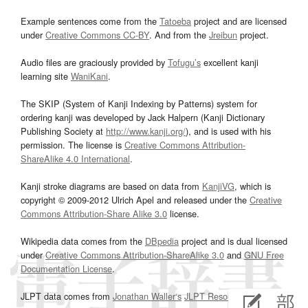
Example sentences come from the
Tatoeba
project and are licensed
under
Creative Commons CC-BY
. And from the
Jreibun
project.
Audio files are graciously provided by
Tofugu’s
excellent kanji
learning site
WaniKani
.
The SKIP (System of Kanji Indexing by Patterns) system for
ordering kanji was developed by Jack Halpern (Kanji Dictionary
Publishing Society at
http://www.kanji.org/
), and is used with his
permission. The license is
Creative Commons Attribution-
ShareAlike 4.0 International
.
Kanji stroke diagrams are based on data from
KanjiVG
, which is
copyright © 2009-2012 Ulrich Apel and released under the
Creative
Commons Attribution-Share Alike 3.0
license.
Wikipedia data comes from the
DBpedia
project and is dual licensed
under
Creative Commons Attribution-ShareAlike 3.0
and
GNU Free
Documentation License
.
JLPT data comes from
Jonathan Waller‘s
JLPT Resources
page.