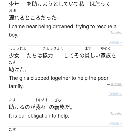
少年
を
助けよう
としていて
私
は
危うく
おぼ
溺れる
ところ
だった
。
I came near being drowned, trying to rescue a
boy.
—
Tatoeba
Details ▸
しょうじょ
きょうりょく
まず
かぞく
少女
たち
は
協力
して
その
貧しい
家族
を
たす
助けた
。
The girls clubbed together to help the poor
family.
—
Tatoeba
Details ▸
たす
われわれ
ぎむ
助ける
の
が
我々
の
義務
だ
。
It is our obligation to help.
—
Tatoeba
Details ▸
たす