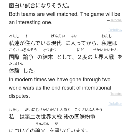
面白い
試合
になり
そう
だ
。
Both teams are well matched. The game will be
an interesting one.
—
Tatoeba
Details ▸
わたし
す
げんだい
はい
わたし
私達
が
住んでいる
現代
に
入って
から
私達
は
、
こくさい
ろんそう
けつまつ
にど
せかいたいせん
国際
論争
の
結末
として
２度
の
世界大戦
を
、
たいけん
体験
した
。
In modern times we have gone through two
world wars as the end result of international
disputes.
—
Tatoeba
Details ▸
わたし
だいにじせかいたいせん
あと
こくさいふんそう
私
は
第二次世界大戦
後の
国際紛争
ろんぶん
か
について
の
論文
を
書いています
。