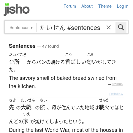
Forum
About
Theme
Log in
Sentences
▾
Sentences
— 47 found
だいどころ
こう
にお
台所
香ばしい
匂い
からパンの焼ける
がしてき
た。
The savory smell of baked bread swirled from
the kitchen.
—
Jreibun
Details ▸
さき
たいせん
さい
せんか
先
大戦
際
戦火
の
の
、母が住んでいた地域は
でほと
いえ
家
んどの
が焼けてしまったという。
During the last World War, most of the houses in