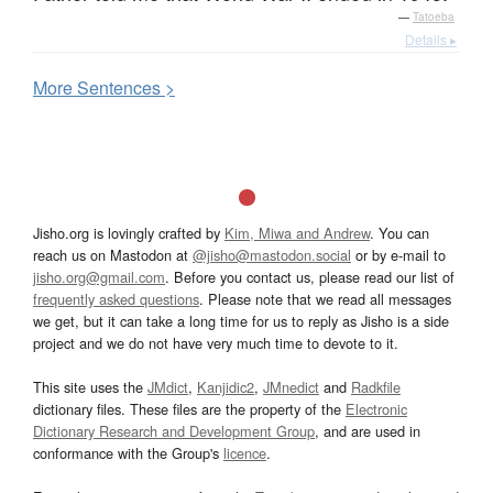
—
Tatoeba
Details ▸
More
S
entences >
Jisho.org is lovingly crafted by
Kim, Miwa and Andrew
. You can
reach us on Mastodon at
@jisho@mastodon.social
or by e-mail to
jisho.org@gmail.com
. Before you contact us, please read our list of
frequently asked questions
. Please note that we read all messages
we get, but it can take a long time for us to reply as Jisho is a side
project and we do not have very much time to devote to it.
This site uses the
JMdict
,
Kanjidic2
,
JMnedict
and
Radkfile
dictionary files. These files are the property of the
Electronic
Dictionary Research and Development Group
, and are used in
conformance with the Group's
licence
.