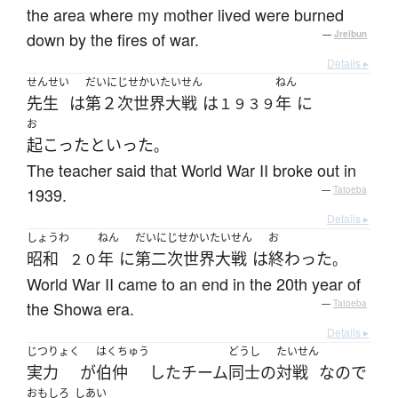
the area where my mother lived were burned
down by the fires of war.
—
Jreibun
Details ▸
せんせい
だいにじせかいたいせん
ねん
先生
は
第２次世界大戦
は
年
に
１９３９
お
起こった
と
いった
。
The teacher said that World War II broke out in
1939.
—
Tatoeba
Details ▸
しょうわ
ねん
だいにじせかいたいせん
お
昭和
年
に
第二次世界大戦
は
終わった
２０
。
World War II came to an end in the 20th year of
the Showa era.
—
Tatoeba
Details ▸
じつりょく
はくちゅう
どうし
たいせん
実力
が
伯仲
した
チーム
同士
の
対戦
なので
おもしろ
しあい