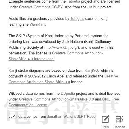
Example sentences come from the
Tatoeba
project and are licensed
under
Creative Commons CC-BY
. And from the
Jreibun
project.
Audio files are graciously provided by
Tofugu’s
excellent kanji
learning site
WaniKani
.
The SKIP (System of Kanji Indexing by Patterns) system for
ordering kanji was developed by Jack Halpern (Kanji Dictionary
Publishing Society at
http://www.kanji.org/
), and is used with his
permission. The license is
Creative Commons Attribution-
ShareAlike 4.0 International
.
Kanji stroke diagrams are based on data from
KanjiVG
, which is
copyright © 2009-2012 Ulrich Apel and released under the
Creative
Commons Attribution-Share Alike 3.0
license.
Wikipedia data comes from the
DBpedia
project and is dual licensed
under
Creative Commons Attribution-ShareAlike 3.0
and
GNU Free
Documentation License
.
JLPT data comes from
Jonathan Waller‘s
JLPT Resources
page.
Draw
Radicals