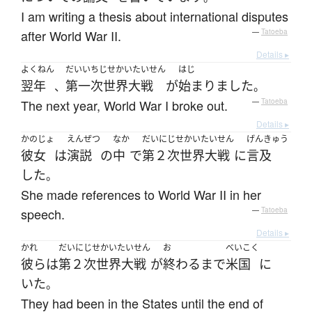
I am writing a thesis about international disputes
after World War II.
—
Tatoeba
Details ▸
よくねん
だいいちじせかいたいせん
はじ
翌年
第一次世界大戦
が
始まりました
、
。
The next year, World War I broke out.
—
Tatoeba
Details ▸
かのじょ
えんぜつ
なか
だいにじせかいたいせん
げんきゅう
彼女
は
演説
の
中
で
第２次世界大戦
に
言及
した
。
She made references to World War II in her
speech.
—
Tatoeba
Details ▸
かれ
だいにじせかいたいせん
お
べいこく
彼ら
は
第２次世界大戦
が
終わる
まで
米国
に
いた
。
They had been in the States until the end of