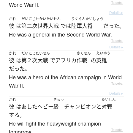
World War II.
—
Tatoeba
Details ▸
かれ
だいにじせかいたいせん
りくぐんたいしょう
彼
は
第二次世界大戦
で
は
陸軍大将
だった
。
He was a general in the Second World War.
—
Tatoeba
Details ▸
かれ
だいにじたいせん
さくせん
えいゆう
彼
は
第２次大戦
で
アフリカ
作戦
の
英雄
だった
。
He was a hero of the African campaign in World
War II.
—
Tatoeba
Details ▸
かれ
きゅう
たいせん
彼
は
あした
ヘビー
級
チャンピオン
と
対戦
する
。
He will fight the heavyweight champion
tomorrow.
—
Tatoeba