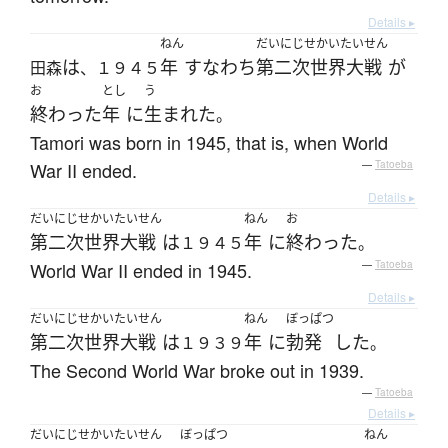
Details ▸
ねん
だいにじせかいたいせん
は
年
すなわち
第二次世界大戦
が
田森
、１９４５
お
とし
う
終わった
年
に
生まれた
。
Tamori was born in 1945, that is, when World
War II ended.
—
Tatoeba
Details ▸
だいにじせかいたいせん
ねん
お
第二次世界大戦
は
年
に
終わった
１９４５
。
World War II ended in 1945.
—
Tatoeba
Details ▸
だいにじせかいたいせん
ねん
ぼっぱつ
第二次世界大戦
は
年
に
勃発
した
１９３９
。
The Second World War broke out in 1939.
—
Tatoeba
Details ▸
だいにじせかいたいせん
ぼっぱつ
ねん