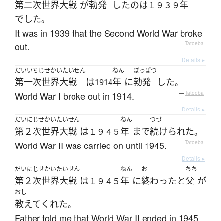
第二次世界大戦
が
勃発
した
の
は
年
１９３９
でした
。
It was in 1939 that the Second World War broke
out.
—
Tatoeba
Details ▸
だいいちじせかいたいせん
ねん
ぼっぱつ
第一次世界大戦
は
年
に
勃発
した
1914
。
World War I broke out in 1914.
—
Tatoeba
Details ▸
だいにじせかいたいせん
ねん
つづ
第２次世界大戦
は
年
まで
続けられた
１９４５
。
World War II was carried on until 1945.
—
Tatoeba
Details ▸
だいにじせかいたいせん
ねん
お
ちち
第２次世界大戦
は
年
に
終わった
と
父
が
１９４５
おし
教えて
くれた
。
Father told me that World War II ended in 1945.