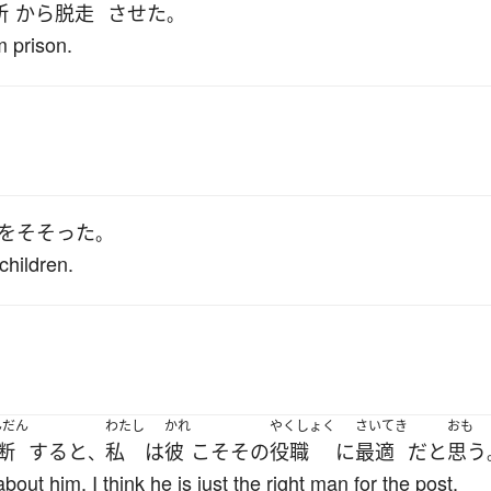
所
から
脱走
させた
。
m prison.
を
そそった
。
children.
んだん
わたし
かれ
やくしょく
さいてき
おも
断
する
と
私
は
彼
こそ
その
役職
に
最適
だ
と
思う
、
ut him, I think he is just the right man for the post.