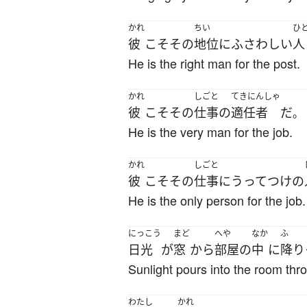
かれ
ちい
ひ
彼
こそ
その
地位
に
ふさわしい
人
He is the right man for the post.
かれ
しごと
てきにんしゃ
彼
こそ
その
仕事の
適任者
だ
。
He is the very man for the job.
かれ
しごと
彼
こそ
その
仕事
に
うってつけの
He is the only person for the job.
にっこう
まど
へや
なか
ふ
日光
が
窓
から
部屋
の
中
に
降り
Sunlight pours into the room thr
わたし
かれ