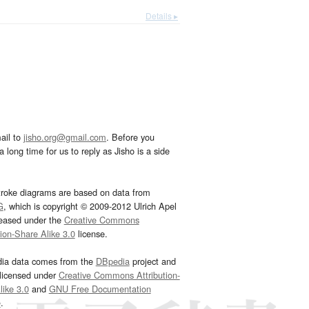
Details ▸
ail to
jisho.org@gmail.com
. Before you
 long time for us to reply as Jisho is a side
troke diagrams are based on data from
G
, which is copyright © 2009-2012 Ulrich Apel
leased under the
Creative Commons
tion-Share Alike 3.0
license.
dia data comes from the
DBpedia
project and
 licensed under
Creative Commons Attribution-
ike 3.0
and
GNU Free Documentation
e
.