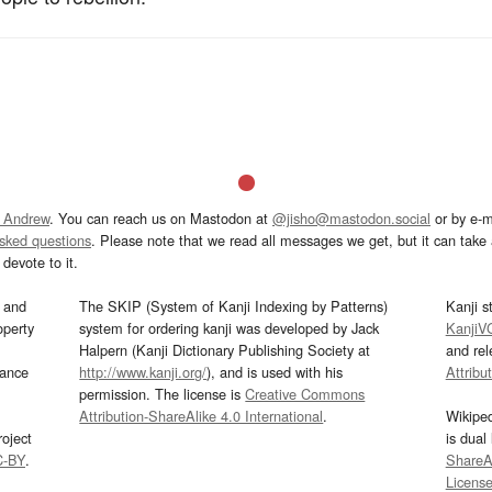
 Andrew
. You can reach us on Mastodon at
@jisho@mastodon.social
or by e-m
asked questions
. Please note that we read all messages we get, but it can take a
devote to it.
and
The SKIP (System of Kanji Indexing by Patterns)
Kanji s
operty
system for ordering kanji was developed by Jack
KanjiV
Halpern (Kanji Dictionary Publishing Society at
and re
mance
http://www.kanji.org/
), and is used with his
Attribu
permission. The license is
Creative Commons
Attribution-ShareAlike 4.0 International
.
Wikipe
oject
is dual
C-BY
.
ShareAl
Licens