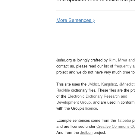
More
S
entences >
Jisho.org is lovingly crafted by
Kim, Miwa and
contact us, please read our list of
frequently 
project and we do not have very much time to 
This site uses the
JMdict
,
Kanjidic2
,
JMnedict
Radkfile
dictionary files. These files are the pr
of the
Electronic Dictionary Research and
Development Group
, and are used in confor
with the Group's
licence
.
Example sentences come from the
Tatoeba
pr
and are licensed under
Creative Commons C
And from the
Jreibun
project.