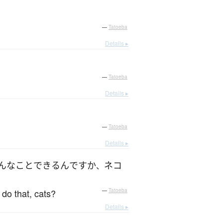
—
Tatoeba
Details ▸
—
Tatoeba
Details ▸
—
Tatoeba
Details ▸
んな
こと
できる
ん
ですか
ネコ
、
 do that, cats?
—
Tatoeba
Details ▸