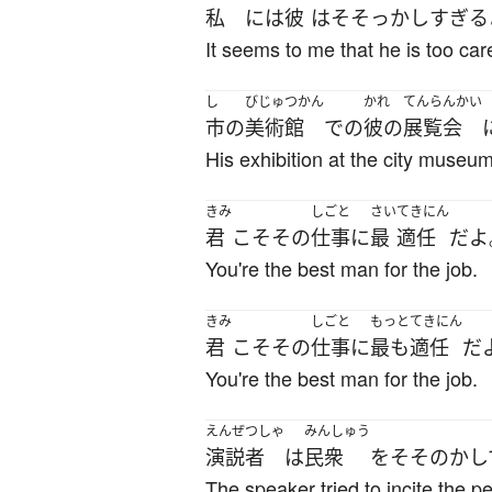
私
には
彼
は
そそっかし
すぎる
It seems to me that he is too car
し
びじゅつかん
かれ
てんらんかい
市
の
美術館
で
の
彼の
展覧会
His exhibition at the city museum 
きみ
しごと
さい
てきにん
君
こそ
その
仕事
に
最
適任
だ
よ
You're the best man for the job.
きみ
しごと
もっと
てきにん
君
こそ
その
仕事
に
最も
適任
だ
You're the best man for the job.
えんぜつしゃ
みんしゅう
演説者
は
民衆
を
そそのかし
The speaker tried to incite the pe