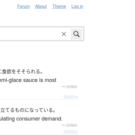
Forum
About
Theme
Log in
に食欲をそそられる。
emi-glace sauce is most
—
Jreibun
Details ▸
き立てるものになっている。
imulating consumer demand.
—
Jreibun
Details ▸