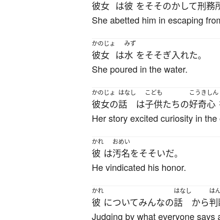
彼女
は
彼
を
そそのかして
刑務
She abetted him in escaping fro
かのじょ
みず
彼女
は
水
を
そそぎ入れた
。
She poured in the water.
かのじょ
はなし
こども
こうきしん
彼女の
話
は
子供たち
の
好奇心
Her story excited curiosity in the 
かれ
おめい
彼
は
汚名
を
そそいだ
。
He vindicated his honor.
かれ
はなし
は
彼
について
みんな
の
話
から
判
Judging by what everyone says abo