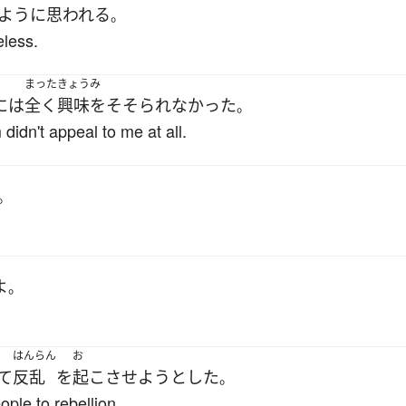
ように
思われる
。
eless.
まった
きょうみ
には
全く
興味をそそられなかった
。
didn't appeal to me at all.
。
よ
。
はんらん
お
て
反乱
を
起こさせよう
とした
。
ople to rebellion.