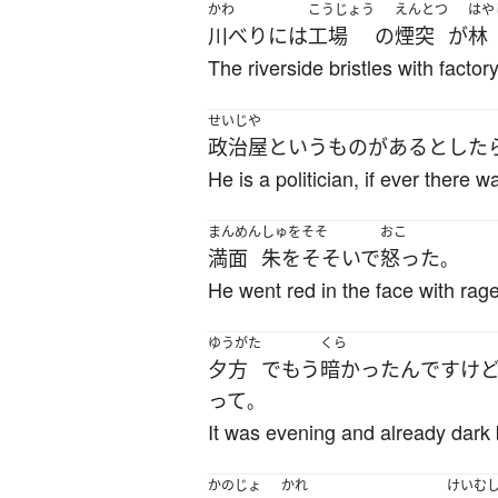
かわ
こうじょう
えんとつ
はや
川べり
には
工場
の
煙突
が
林
The riverside bristles with facto
せいじや
政治屋
というもの
が
ある
とした
He is a politician, if ever there w
まんめん
しゅをそそ
おこ
満面
朱をそそいで
怒った
。
He went red in the face with rage
ゆうがた
くら
夕方
で
もう
暗かった
ん
です
け
って
。
It was evening and already dark 
かのじょ
かれ
けいむ