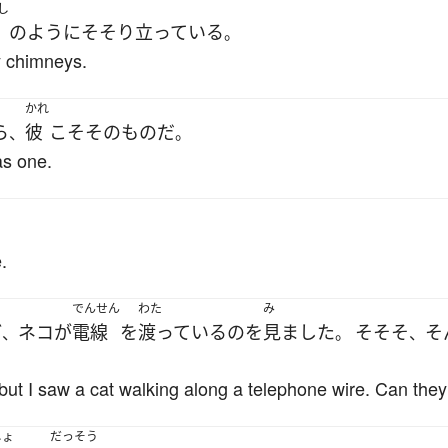
し
のように
そそり立っている
。
ry chimneys.
かれ
ら
彼
こそ
そのもの
だ
、
。
as one.
.
でんせん
わた
み
ど
ネコ
が
電線
を
渡っている
の
を
見ました
そそそ
そ
、
。
、
but I saw a cat walking along a telephone wire. Can they
しょ
だっそう