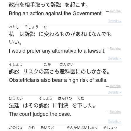
政府
を
相手取って
訴訟
を
起こす
。
Bring an action against the Government.
—
Tatoeba
Details ▸
わたし
そしょう
か
私
は
訴訟
に
変わる
もの
が
あれば
なんでも
いい
。
I would prefer any alternative to a lawsuit.
—
Tatoeba
Details ▸
そしょう
たか
さんかい
訴訟
リスク
の
高さ
も
産科医
に
のしかかる
。
Obstetricians also bear a high risk of suits.
—
Tatoeba
Details ▸
ほうてい
そしょう
はんけつ
くだ
法廷
は
その
訴訟
に
判決
を
下した
。
The court judged the case.
—
Tatoeba
Details ▸
かのじょ
かれ
あいてど
そんがいばいしょう
そしょう