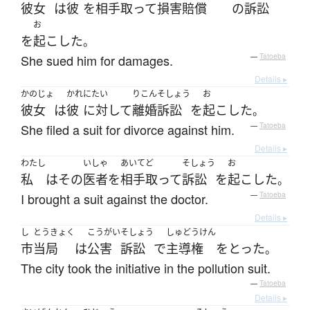
彼女
は
彼
を
相手取って
損害賠償
の
訴訟
お
を
起こした
。
She sued him for damages.
—
Tatoeba
Details ▸
かのじょ
かれ
にたい
りこんそしょう
お
彼女
は
彼
に対して
離婚訴訟
を
起こした
。
She filed a suit for divorce against him.
—
Tatoeba
Details ▸
わたし
いしゃ
あいてど
そしょう
お
私
は
その
医者
を
相手取って
訴訟
を
起こした
。
I brought a suit against the doctor.
—
Tatoeba
Details ▸
し
とうきょく
こうがい
そしょう
しゅどうけん
市
当局
は
公害
訴訟
で
主導権
を
とった
。
The city took the initiative in the pollution suit.
—
Tatoeba
Details ▸