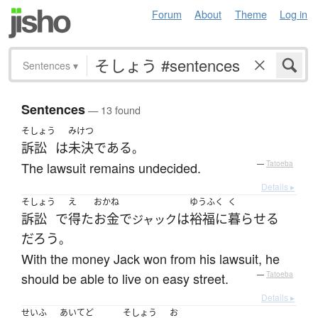
Forum
About
Theme
Log in
Sentences
▾
Sentences
— 13 found
そしょう
みけつ
訴訟
は
未決
である
。
The lawsuit remains undecided.
—
Tatoeba
Details ▸
そしょう
え
おかね
ゆうふく
く
訴訟
で
得た
お金
で
は
裕福に
暮らせる
ジャック
だろう
。
With the money Jack won from his lawsuit, he
should be able to live on easy street.
—
Tatoeba
Details ▸
せいふ
あいてど
そしょう
お