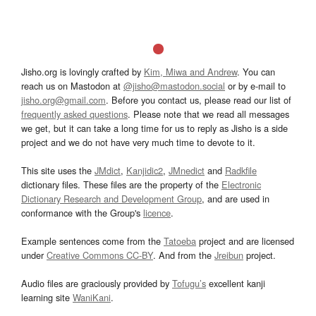
Jisho.org is lovingly crafted by
Kim, Miwa and Andrew
. You can
reach us on Mastodon at
@jisho@mastodon.social
or by e-mail to
jisho.org@gmail.com
. Before you contact us, please read our list of
frequently asked questions
. Please note that we read all messages
we get, but it can take a long time for us to reply as Jisho is a side
project and we do not have very much time to devote to it.
This site uses the
JMdict
,
Kanjidic2
,
JMnedict
and
Radkfile
dictionary files. These files are the property of the
Electronic
Dictionary Research and Development Group
, and are used in
conformance with the Group's
licence
.
Example sentences come from the
Tatoeba
project and are licensed
under
Creative Commons CC-BY
. And from the
Jreibun
project.
Audio files are graciously provided by
Tofugu’s
excellent kanji
learning site
WaniKani
.