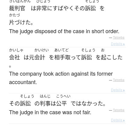
さいばんかん
ひじょう
そしょう
裁判官
は
非常に
すばやく
その
訴訟
を
かたづ
片づけた
。
The judge disposed of the case in short order.
—
Tatoeba
Details ▸
かいしゃ
かいけい
あいてど
そしょう
お
会社
は
元
会計
を
相手取って
訴訟
を
起こした
。
The company took action against its former
accountant.
—
Tatoeba
Details ▸
そしょう
はんじ
こうへい
その
訴訟
の
判事
は
公平
ではなかった
。
The judge in the case was not fair.
—
Tatoeba
Details ▸