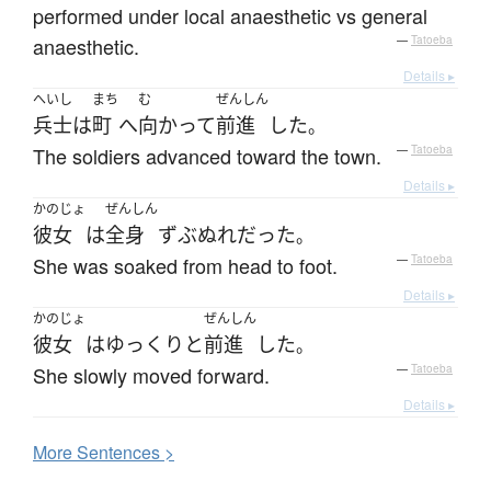
performed under local anaesthetic vs general
anaesthetic.
—
Tatoeba
Details ▸
へいし
まち
む
ぜんしん
兵士
は
町
へ
向かって
前進
した
。
The soldiers advanced toward the town.
—
Tatoeba
Details ▸
かのじょ
ぜんしん
彼女
は
全身
ずぶぬれ
だった
。
She was soaked from head to foot.
—
Tatoeba
Details ▸
かのじょ
ぜんしん
彼女
は
ゆっくりと
前進
した
。
She slowly moved forward.
—
Tatoeba
Details ▸
More
S
entences >