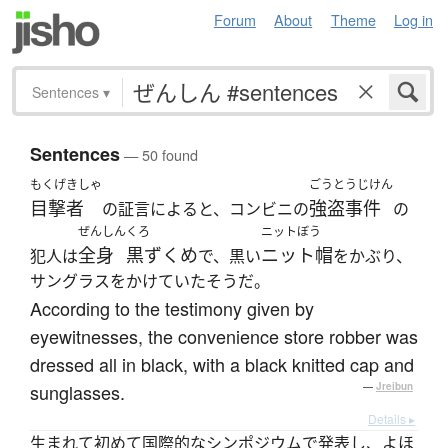
Forum
About
Theme
Log in
Sentences
▾
Sentences
— 50 found
もくげきしゃ
ごうとうじけん
目撃者
強盗事件
の証言によると、コンビニの
の
ぜんしん
くろ
ニットぼう
全身
黒ずくめ
ニット帽
犯人は
で、黒い
をかぶり、
サングラスをかけていたそうだ。
According to the testimony given by
eyewitnesses, the convenience store robber was
dressed all in black, with a black knitted cap and
sunglasses.
—
Jreibun
Details ▸
生まれて初めて国際的なシンポジウムで発表し、よほ