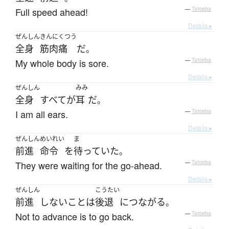
Full speed ahead!
—
Tatoeba
Details ▸
ぜんしん
きんにくつう
全身
筋肉痛
だ
。
My whole body is sore.
—
Tatoeba
Details ▸
ぜんしん
みみ
全身
すべて
が
耳
だ
。
I am all ears.
—
Tatoeba
Details ▸
ぜんしん
めいれい
ま
前進
命令
を
待っていた
。
They were waiting for the go-ahead.
—
Tatoeba
Details ▸
ぜんしん
こうたい
前進
しない
こと
は
後退
に
つながる
。
Not to advance is to go back.
—
Tatoeba