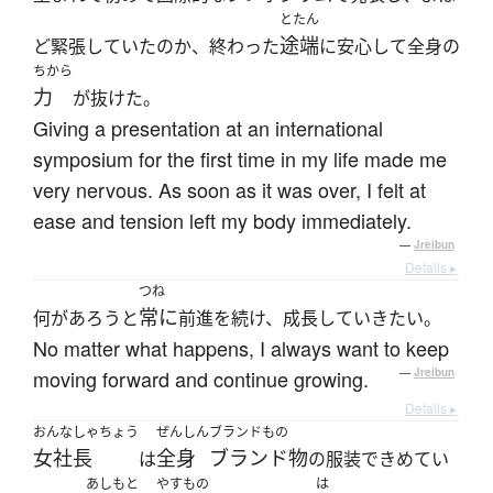
とたん
途端
ど緊張していたのか、終わった
に安心して全身の
ちから
力
が抜けた。
Giving a presentation at an international
symposium for the first time in my life made me
very nervous. As soon as it was over, I felt at
ease and tension left my body immediately.
—
Jreibun
Details ▸
つね
常に
何があろうと
前進を続け、成長していきたい。
No matter what happens, I always want to keep
moving forward and continue growing.
—
Jreibun
Details ▸
おんなしゃちょう
ぜんしん
ブランドもの
女社長
全身
ブランド物
は
の服装できめてい
あしもと
やすもの
は