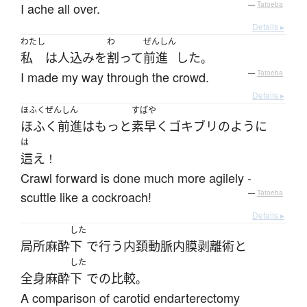
I ache all over.
—
Tatoeba
Details ▸
わたし
わ
ぜんしん
私
は
人込み
を
割って
前進
した
。
I made my way through the crowd.
—
Tatoeba
Details ▸
ほふくぜんしん
すばや
ほふく前進
は
もっと
素早く
ゴキブリ
のように
は
這え
！
Crawl forward is done much more agilely -
scuttle like a cockroach!
—
Tatoeba
Details ▸
した
局所麻酔
下
で
行う
内頚動脈内膜剥離術
と
した
全身麻酔
下
で
の
比較
。
A comparison of carotid endarterectomy