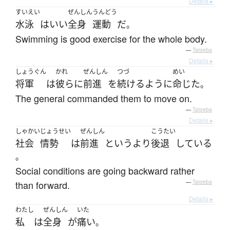
Details ▸
すいえい
ぜんしん
うんどう
水泳
は
いい
全身
運動
だ
。
Swimming is good exercise for the whole body.
—
Tatoeba
Details ▸
しょうぐん
かれ
ぜんしん
つづ
めい
将軍
は
彼ら
に
前進
を
続ける
ように
命じた
。
The general commanded them to move on.
—
Tatoeba
Details ▸
しゃかい
じょうせい
ぜんしん
こうたい
社会
情勢
は
前進
というより
後退
している
。
Social conditions are going backward rather
than forward.
—
Tatoeba
Details ▸
わたし
ぜんしん
いた
私
は
全身
が
痛い
。