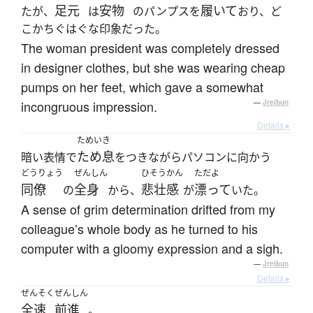
足元
安物
履いて
たが、
は
のパンプスを
おり、ど
こかちぐはぐな印象だった。
The woman president was completely dressed
in designer clothes, but she was wearing cheap
pumps on her feet, which gave a somewhat
incongruous impression.
—
Jreibun
Details ▸
ためいき
ため息
暗い表情で
をつきながらパソコンに向かう
どうりょう
ぜんしん
ひそうかん
ただよ
同僚
全身
悲壮感
漂って
の
から、
が
いた。
A sense of grim determination drifted from my
colleague’s whole body as he turned to his
computer with a gloomy expression and a sigh.
—
Jreibun
Details ▸
ぜんそく
ぜんしん
全速
前進
。