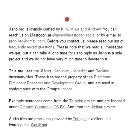
Jisho.org is lovingly crafted by
Kim, Miwa and Andrew
. You can
reach us on Mastodon at
@jisho@mastodon.social
or by e-mail to
jisho.org@gmail.com
. Before you contact us, please read our list of
frequently asked questions
. Please note that we read all messages
we get, but it can take a long time for us to reply as Jisho is a side
project and we do not have very much time to devote to it.
This site uses the
JMdict
,
Kanjidic2
,
JMnedict
and
Radkfile
dictionary files. These files are the property of the
Electronic
Dictionary Research and Development Group
, and are used in
conformance with the Group's
licence
.
Example sentences come from the
Tatoeba
project and are licensed
under
Creative Commons CC-BY
. And from the
Jreibun
project.
Audio files are graciously provided by
Tofugu’s
excellent kanji
learning site
WaniKani
.