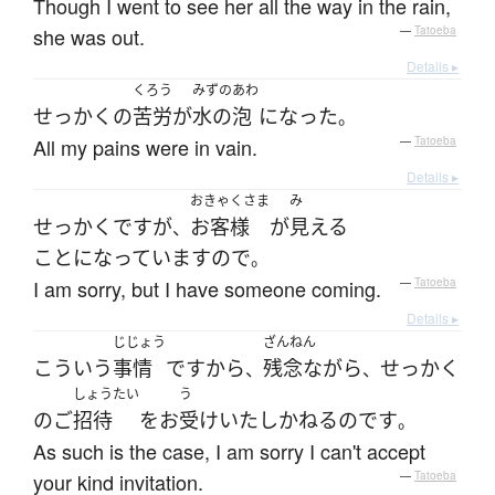
Though I went to see her all the way in the rain,
she was out.
—
Tatoeba
Details ▸
くろう
みずのあわ
せっかく
の
苦労
が
水の泡
になった
。
All my pains were in vain.
—
Tatoeba
Details ▸
おきゃくさま
み
せっかく
です
が
お客様
が
見える
、
ことになっています
ので
。
I am sorry, but I have someone coming.
—
Tatoeba
Details ▸
じじょう
ざんねん
こういう
事情
ですから
残念ながら
せっかく
、
、
しょうたい
う
の
ご
招待
を
お
受け
いたし
かねる
のです
。
As such is the case, I am sorry I can't accept
your kind invitation.
—
Tatoeba