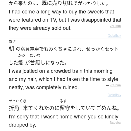
既に
売り切れ
から来たのに、
でがっかりした。
I had come a long way to buy the sweets that
were featured on TV, but I was disappointed that
they were already sold out.
—
Jreibun
Details ▸
あさ
朝
の満員電車でもみくちゃにされ、せっかくセット
かみ
だいな
髪
台無し
した
が
になった。
I was jostled on a crowded train this morning
and my hair, which I had taken the time to style
neatly, was completely ruined.
—
Jreibun
Details ▸
せっかく
き
るす
折角
来て
くれた
のに
留守
を
していて
ごめん
ね
。
I'm sorry that I wasn't home when you so kindly
dropped by.
—
Tatoeba