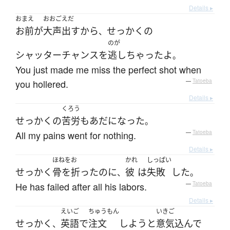
Details ▸
おまえ
おおごえだ
お前
が
大声出す
から
せっかく
の
、
のが
シャッターチャンス
を
逃し
ちゃった
よ
。
You just made me miss the perfect shot when
you hollered.
—
Tatoeba
Details ▸
くろう
せっかく
の
苦労
も
あだ
になった
。
All my pains went for nothing.
—
Tatoeba
Details ▸
ほねをお
かれ
しっぱい
せっかく
骨を折った
のに
彼
は
失敗
した
、
。
He has failed after all his labors.
—
Tatoeba
Details ▸
えいご
ちゅうもん
いきご
せっかく
英語
で
注文
しよう
と
意気込んで
、