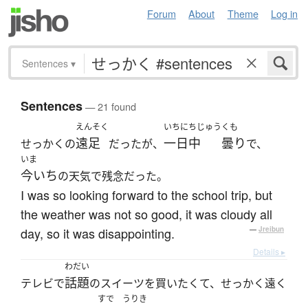
Forum
About
Theme
Log in
Sentences
▾
Sentences
— 21 found
えんそく
いちにちじゅう
くも
遠足
一日中
曇り
せっかくの
だったが、
で、
いま
今いち
の天気で残念だった。
I was so looking forward to the school trip, but
the weather was not so good, it was cloudy all
day, so it was disappointing.
—
Jreibun
Details ▸
わだい
話題
テレビで
のスイーツを買いたくて、せっかく遠く
すで
うりき