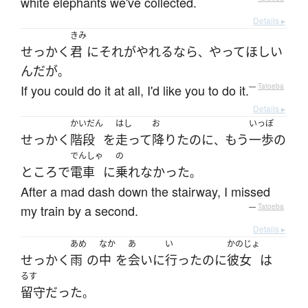
white elephants we've collected.
Details ▸
きみ
せっかく
君
に
それ
が
やれる
なら
やって
ほしい
、
ん
だ
が
。
If you could do it at all, I'd like you to do it.
—
Tatoeba
Details ▸
かいだん
はし
お
いっぽ
せっかく
階段
を
走って
降りた
のに
もう
一歩
の
、
でんしゃ
の
ところ
で
電車
に
乗れなかった
。
After a mad dash down the stairway, I missed
my train by a second.
—
Tatoeba
Details ▸
あめ
なか
あ
い
かのじょ
せっかく
雨
の
中
を
会い
に
行った
のに
彼女
は
るす
留守
だった
。