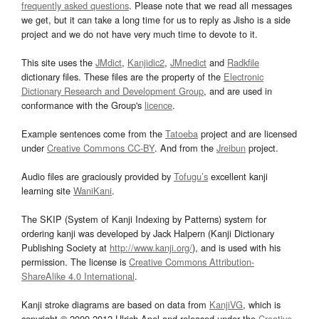
frequently asked questions
. Please note that we read all messages
we get, but it can take a long time for us to reply as Jisho is a side
project and we do not have very much time to devote to it.
This site uses the
JMdict
,
Kanjidic2
,
JMnedict
and
Radkfile
dictionary files. These files are the property of the
Electronic
Dictionary Research and Development Group
, and are used in
conformance with the Group's
licence
.
Example sentences come from the
Tatoeba
project and are licensed
under
Creative Commons CC-BY
. And from the
Jreibun
project.
Audio files are graciously provided by
Tofugu’s
excellent kanji
learning site
WaniKani
.
The SKIP (System of Kanji Indexing by Patterns) system for
ordering kanji was developed by Jack Halpern (Kanji Dictionary
Publishing Society at
http://www.kanji.org/
), and is used with his
permission. The license is
Creative Commons Attribution-
ShareAlike 4.0 International
.
Kanji stroke diagrams are based on data from
KanjiVG
, which is
copyright © 2009-2012 Ulrich Apel and released under the
Creative