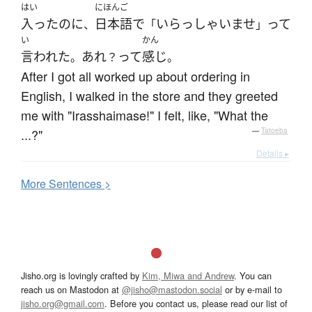
はい
にほんご
入った
のに
日本語
で
いらっしゃいませ
って
、
「
」
い
かん
言われた
あれ
って
感じ
。
？
。
After I got all worked up about ordering in
English, I walked in the store and they greeted
me with "Irasshaimase!" I felt, like, "What the
...?"
—
Tatoeba
Details ▸
More
S
entences >
Jisho.org is lovingly crafted by
Kim, Miwa and Andrew
. You can
reach us on Mastodon at
@jisho@mastodon.social
or by e-mail to
jisho.org@gmail.com
. Before you contact us, please read our list of