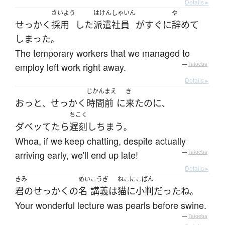
Details ▸
さいよう
はけんしゃいん
や
せっかく
採用
した
派遣社員
が
すぐに
辞めて
しまった
。
The temporary workers that we managed to
employ left work right away.
—
Tatoeba
Details ▸
じかん
まえ
き
おっと
せっかく
時間
前
に
来た
のに
、
、
ちこく
ダベッてたら
遅刻
し
ちまう
。
Whoa, if we keep chatting, despite actually
arriving early, we'll end up late!
—
Tatoeba
Details ▸
きみ
めい
こうぎ
ねこにこばん
君の
せっかく
の
名
講義
は
猫に小判
だった
ね
。
Your wonderful lecture was pearls before swine.
—
Tatoeba