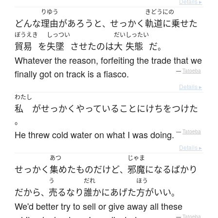
Details ▸
りゆう
きどうにの
どんな
理由
が
あろう
と
せっかく
軌道に乗せた
、
ぼうえき
しっつい
だい
しったい
貿易
を
失墜
させた
の
は
大
失態
だ
。
Whatever the reason, forfeiting the trade that we
finally got on track is a fiasco.
—
Tatoeba
Details ▸
わたし
私
が
せっかく
やっている
こと
に
けちをつけた
。
He threw cold water on what I was doing.
—
Tatoeba
Details ▸
あつ
じゃま
せっかく
集めた
もの
だ
けど
邪魔
になる
ばかり
、
う
だれ
ほう
だから
売る
なり
誰か
に
あげた
方がいい
、
。
We'd better try to sell or give away all these
—
Tatoeba