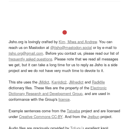
Jisho.org is lovingly crafted by
Kim, Miwa and Andrew
. You can
reach us on Mastodon at
@jisho@mastodon.social
or by e-mail to
jisho.org@gmail.com
. Before you contact us, please read our list of
frequently asked questions
. Please note that we read all messages
we get, but it can take a long time for us to reply as Jisho is a side
project and we do not have very much time to devote to it.
This site uses the
JMdict
,
Kanjidic2
,
JMnedict
and
Radkfile
dictionary files. These files are the property of the
Electronic
Dictionary Research and Development Group
, and are used in
conformance with the Group's
licence
.
Example sentences come from the
Tatoeba
project and are licensed
under
Creative Commons CC-BY
. And from the
Jreibun
project.
Audio files are graciously provided by
Tofugu’s
excellent kanji