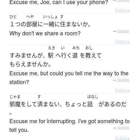
Excuse me, Joe, can I use your phone?
Details ▸
ひと
へや
いっしょ
す
１つ
の
部屋
に
一緒に
住まない
か
。
Why don't we share a room?
—
Tatoeba
Details ▸
えき
い
みち
おし
すみません
が
駅
へ
行く
道
を
教えて
、
もらえません
か
。
Excuse me, but could you tell me the way to the
station?
—
Tatoeba
Details ▸
じゃま
す
はなし
邪魔
を
して
済まない
ちょっと
話
が
ある
のだ
、
。
Excuse me for interrupting. I've got something to
tell you.
—
Tatoeba
Details ▸