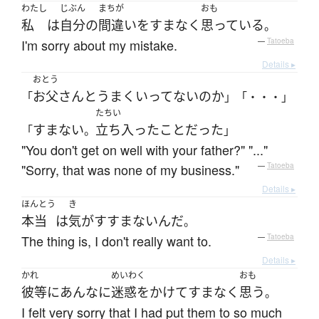
わたし
じぶん
まちが
おも
私
は
自分
の
間違い
を
すまなく
思っている
。
I'm sorry about my mistake.
—
Tatoeba
Details ▸
おとう
お父さん
と
うまくいってない
の
か
「
」「・・・」
たちい
すまない
立ち入った
こと
だった
「
。
」
"You don't get on well with your father?" "..."
"Sorry, that was none of my business."
—
Tatoeba
Details ▸
ほんとう
き
本当
は
気がすすまない
んだ
。
The thing is, I don't really want to.
—
Tatoeba
Details ▸
かれ
めいわく
おも
彼等
に
あんなに
迷惑をかけて
すまなく
思う
。
I felt very sorry that I had put them to so much