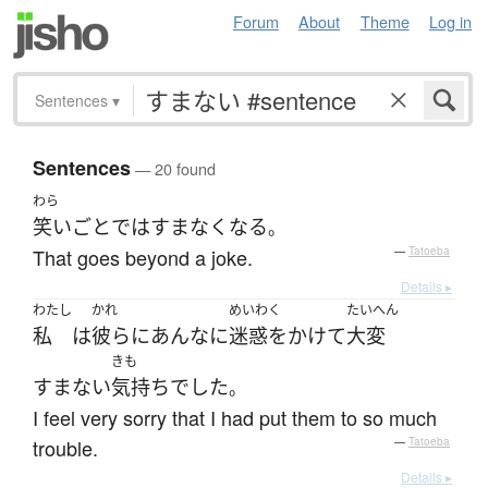
Forum
About
Theme
Log in
Sentences
▾
Sentences
— 20 found
わら
笑いごと
で
は
すまなく
なる
。
That goes beyond a joke.
—
Tatoeba
Details ▸
わたし
かれ
めいわく
たいへん
私
は
彼ら
に
あんなに
迷惑をかけて
大変
きも
すまない
気持ち
でした
。
I feel very sorry that I had put them to so much
trouble.
—
Tatoeba
Details ▸