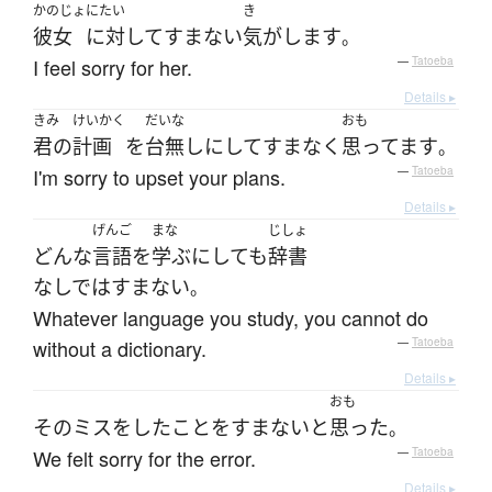
かのじょ
にたい
き
彼女
に対して
すまない
気がします
。
I feel sorry for her.
—
Tatoeba
Details ▸
きみ
けいかく
だいな
おも
君の
計画
を
台無しにして
すまなく
思ってます
。
I'm sorry to upset your plans.
—
Tatoeba
Details ▸
げんご
まな
じしょ
どんな
言語
を
学ぶ
にしても
辞書
なしではすまない
。
Whatever language you study, you cannot do
without a dictionary.
—
Tatoeba
Details ▸
おも
その
ミス
を
した
こと
を
すまない
と
思った
。
We felt sorry for the error.
—
Tatoeba
Details ▸