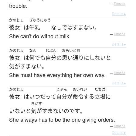
trouble.
—
Tatoeba
Details ▸
かのじょ
ぎゅうにゅう
彼女
は
牛乳
なしではすまない
。
She can't do without milk.
—
Tatoeba
Details ▸
かのじょ
なん
じぶん
おもいどお
彼女
は
何でも
自分
の
思い通り
に
しない
と
気がすまない
。
She must have everything her own way.
—
Tatoeba
Details ▸
かのじょ
じぶん
めいれい
たちば
彼女
は
いつだって
自分
が
命令する
立場
に
きがす
いない
と
気がすまない
のです
。
She always has to be the one giving orders.
—
Tatoeba
Details ▸