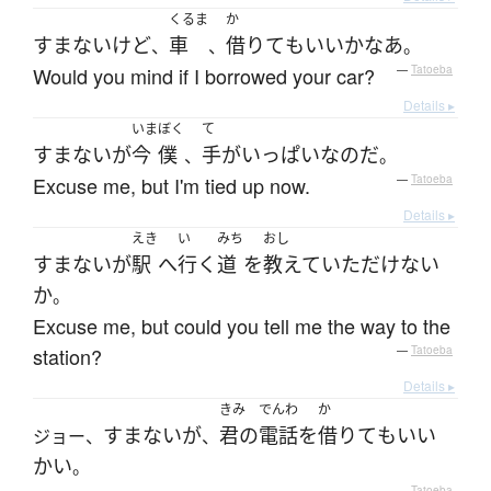
くるま
か
すまない
けど
車
借りて
も
いい
か
なあ
、
、
。
Would you mind if I borrowed your car?
—
Tatoeba
Details ▸
いま
ぼく
て
すまない
が
今
僕
手
が
いっぱい
なのだ
、
。
Excuse me, but I'm tied up now.
—
Tatoeba
Details ▸
えき
い
みち
おし
すまない
が
駅
へ
行く
道
を
教えて
いただけない
か
。
Excuse me, but could you tell me the way to the
station?
—
Tatoeba
Details ▸
きみ
でんわ
か
すまない
が
君の
電話
を
借りて
も
いい
ジョー、
、
かい
。
—
Tatoeba