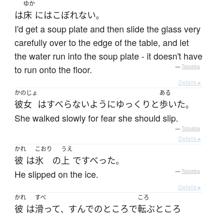
ゆか
は
床
には
こぼれない
。
I'd get a soup plate and then slide the glass very
carefully over to the edge of the table, and let
the water run into the soup plate - it doesn't have
to run onto the floor.
—
Tatoeba
Details ▸
かのじょ
ある
彼女
は
すべらない
ように
ゆっくりと
歩いた
。
She walked slowly for fear she should slip.
—
Tatoeba
Details ▸
かれ
こおり
うえ
彼
は
氷
の
上
で
すべった
。
He slipped on the ice.
—
Tatoeba
Details ▸
かれ
すべ
ころ
彼
は
滑って
すんでのところで
転ぶ
ところ
、