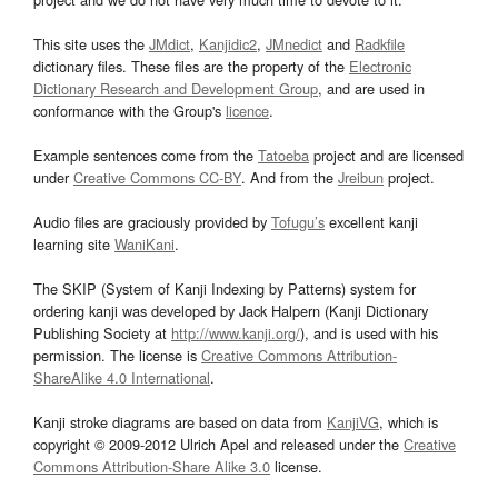
This site uses the
JMdict
,
Kanjidic2
,
JMnedict
and
Radkfile
dictionary files. These files are the property of the
Electronic
Dictionary Research and Development Group
, and are used in
conformance with the Group's
licence
.
Example sentences come from the
Tatoeba
project and are licensed
under
Creative Commons CC-BY
. And from the
Jreibun
project.
Audio files are graciously provided by
Tofugu’s
excellent kanji
learning site
WaniKani
.
The SKIP (System of Kanji Indexing by Patterns) system for
ordering kanji was developed by Jack Halpern (Kanji Dictionary
Publishing Society at
http://www.kanji.org/
), and is used with his
permission. The license is
Creative Commons Attribution-
ShareAlike 4.0 International
.
Kanji stroke diagrams are based on data from
KanjiVG
, which is
copyright © 2009-2012 Ulrich Apel and released under the
Creative
Commons Attribution-Share Alike 3.0
license.