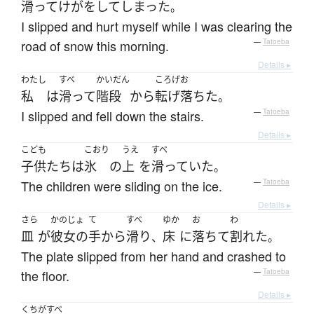
滑って
けが
を
して
しまった
。
I slipped and hurt myself while I was clearing the
road of snow this morning.
—
Tatoeba
Details ▸
わたし
すべ
かいだん
ころげお
私
は
滑って
階段
から
転げ落ちた
。
I slipped and fell down the stairs.
—
Tatoeba
Details ▸
こども
こおり
うえ
すべ
子供たち
は
氷
の
上
を
滑っていた
。
The children were sliding on the ice.
—
Tatoeba
Details ▸
さら
かのじょ
て
すべ
ゆか
お
わ
皿
が
彼女の
手
から
滑り
床
に
落ちて
割れた
、
。
The plate slipped from her hand and crashed to
the floor.
—
Tatoeba
Details ▸
くちがすべ