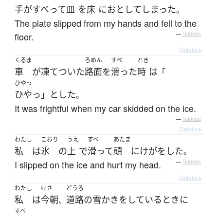
手がすべって
皿
を
床
に
おとして
しまった
。
The plate slipped from my hands and fell to the
floor.
—
Tatoeba
Details ▸
くるま
ろめん
すべ
とき
車
が
凍てついた
路面
を
滑った
時
は
「
ひやっ
ひやっ」と
した
。
It was frightful when my car skidded on the ice.
—
Tatoeba
Details ▸
わたし
こおり
うえ
すべ
あたま
私
は
氷
の
上
で
滑って
頭
に
けが
を
した
。
I slipped on the ice and hurt my head.
—
Tatoeba
Details ▸
わたし
けさ
どうろ
私
は
今朝
道路
の
雪かき
を
している
とき
に
、
すべ