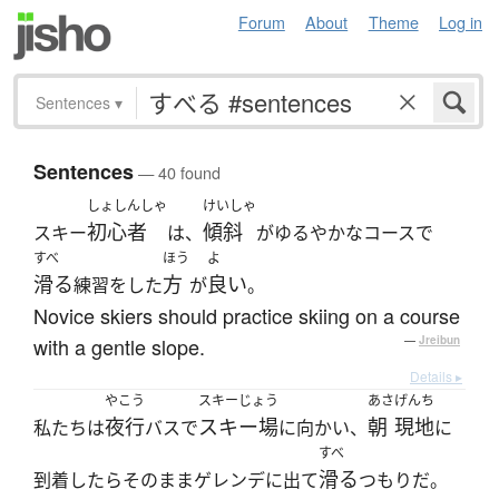
Forum
About
Theme
Log in
Sentences
▾
Sentences
— 40 found
しょしんしゃ
けいしゃ
初心者
傾斜
スキー
は、
がゆるやかなコースで
すべ
ほう
よ
滑る
方
良い
練習をした
が
。
Novice skiers should practice skiing on a course
with a gentle slope.
—
Jreibun
Details ▸
やこう
スキーじょう
あさ
げんち
夜行
スキー場
朝
現地
私たちは
バスで
に向かい、
に
すべ
滑る
到着したらそのままゲレンデに出て
つもりだ。