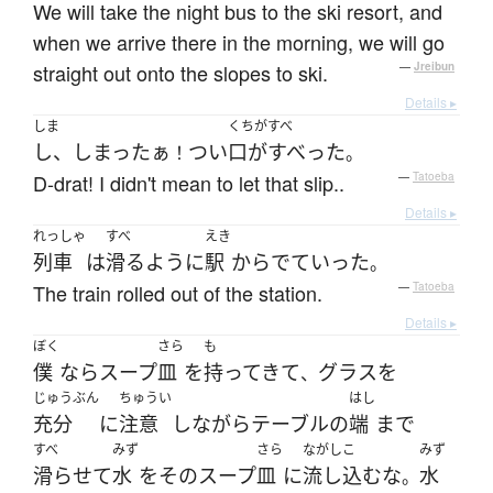
We will take the night bus to the ski resort, and
when we arrive there in the morning, we will go
straight out onto the slopes to ski.
—
Jreibun
Details ▸
しま
くちがすべ
し、しまったぁ
つい
口がすべった
！
。
D-drat! I didn't mean to let that slip..
—
Tatoeba
Details ▸
れっしゃ
すべ
えき
列車
は
滑る
ように
駅
から
でていった
。
The train rolled out of the station.
—
Tatoeba
Details ▸
ぼく
さら
も
僕
なら
スープ
皿
を
持ってきて
グラス
を
、
じゅうぶん
ちゅうい
はし
充分
に
注意
し
ながら
テーブル
の
端
まで
すべ
みず
さら
ながしこ
みず
滑らせて
水
を
その
スープ
皿
に
流し込む
な
水
。