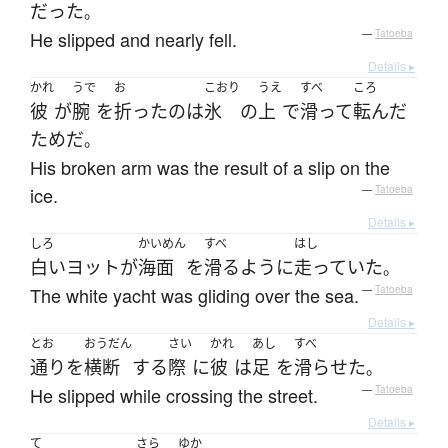
だった
。
He slipped and nearly fell.
—
Tatoeba
Details ▸
かれ
うで
お
こおり
うえ
すべ
ころ
彼
が
腕
を
折った
の
は
氷
の
上
で
滑って
転んだ
ため
だ
。
His broken arm was the result of a slip on the
ice.
—
Tatoeba
Details ▸
しろ
かいめん
すべ
はし
白い
ヨット
が
海面
を
滑る
ように
走っていた
。
The white yacht was gliding over the sea.
—
Tatoeba
Details ▸
とお
おうだん
さい
かれ
あし
すべ
通り
を
横断
する
際
に
彼
は
足
を
滑らせた
。
He slipped while crossing the street.
—
Tatoeba
Details ▸
て
さら
ゆか