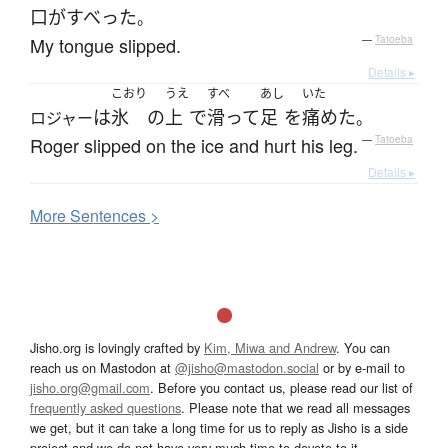
口がすべった
。
My tongue slipped.
—
Tatoeba
Details ▸
こおり
うえ
すべ
あし
いた
は
氷
の
上
で
滑って
足
を
痛めた
ロジャー
。
Roger slipped on the ice and hurt his leg.
—
Tatoeba
Details ▸
More
S
entences >
Jisho.org is lovingly crafted by
Kim, Miwa and Andrew
. You can
reach us on Mastodon at
@jisho@mastodon.social
or by e-mail to
jisho.org@gmail.com
. Before you contact us, please read our list of
frequently asked questions
. Please note that we read all messages
we get, but it can take a long time for us to reply as Jisho is a side
project and we do not have very much time to devote to it.