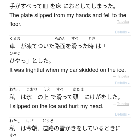
手がすべって
皿
を
床
に
おとして
しまった
。
The plate slipped from my hands and fell to the
floor.
—
Tatoeba
Details ▸
くるま
ろめん
すべ
とき
車
が
凍てついた
路面
を
滑った
時
は
「
ひやっ
ひやっ」と
した
。
It was frightful when my car skidded on the ice.
—
Tatoeba
Details ▸
わたし
こおり
うえ
すべ
あたま
私
は
氷
の
上
で
滑って
頭
に
けが
を
した
。
I slipped on the ice and hurt my head.
—
Tatoeba
Details ▸
わたし
けさ
どうろ
私
は
今朝
道路
の
雪かき
を
している
とき
に
、
すべ