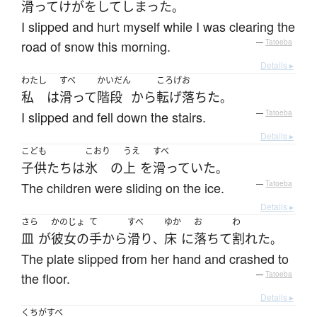
滑って
けが
を
して
しまった
。
I slipped and hurt myself while I was clearing the
road of snow this morning.
—
Tatoeba
Details ▸
わたし
すべ
かいだん
ころげお
私
は
滑って
階段
から
転げ落ちた
。
I slipped and fell down the stairs.
—
Tatoeba
Details ▸
こども
こおり
うえ
すべ
子供たち
は
氷
の
上
を
滑っていた
。
The children were sliding on the ice.
—
Tatoeba
Details ▸
さら
かのじょ
て
すべ
ゆか
お
わ
皿
が
彼女の
手
から
滑り
床
に
落ちて
割れた
、
。
The plate slipped from her hand and crashed to
the floor.
—
Tatoeba
Details ▸
くちがすべ