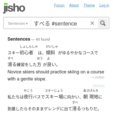
Forum
About
Theme
Log in
Sentences
▾
Sentences
— 40 found
しょしんしゃ
けいしゃ
初心者
傾斜
スキー
は、
がゆるやかなコースで
すべ
ほう
よ
滑る
方
良い
練習をした
が
。
Novice skiers should practice skiing on a course
with a gentle slope.
—
Jreibun
Details ▸
やこう
スキーじょう
あさ
げんち
夜行
スキー場
朝
現地
私たちは
バスで
に向かい、
に
すべ
滑る
到着したらそのままゲレンデに出て
つもりだ。