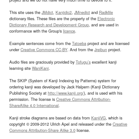
This site uses the
JMdict
,
Kanjidic2
,
JMnedict
and
Radkfile
dictionary files. These files are the property of the
Electronic
Dictionary Research and Development Group
, and are used in
conformance with the Group's
licence
.
Example sentences come from the
Tatoeba
project and are licensed
under
Creative Commons CC-BY
. And from the
Jreibun
project.
Audio files are graciously provided by
Tofugu’s
excellent kanji
learning site
WaniKani
.
The SKIP (System of Kanji Indexing by Patterns) system for
ordering kanji was developed by Jack Halpern (Kanji Dictionary
Publishing Society at
http://www.kanji.org/
), and is used with his
permission. The license is
Creative Commons Attribution-
ShareAlike 4.0 International
.
Kanji stroke diagrams are based on data from
KanjiVG
, which is
copyright © 2009-2012 Ulrich Apel and released under the
Creative
Commons Attribution-Share Alike 3.0
license.