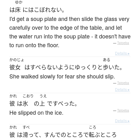
ゆか
は
床
には
こぼれない
。
I'd get a soup plate and then slide the glass very
carefully over to the edge of the table, and let
the water run into the soup plate - it doesn't have
to run onto the floor.
—
Tatoeba
Details ▸
かのじょ
ある
彼女
は
すべらない
ように
ゆっくりと
歩いた
。
She walked slowly for fear she should slip.
—
Tatoeba
Details ▸
かれ
こおり
うえ
彼
は
氷
の
上
で
すべった
。
He slipped on the ice.
—
Tatoeba
Details ▸
かれ
すべ
ころ
彼
は
滑って
すんでのところで
転ぶ
ところ
、