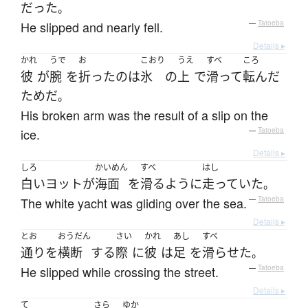
だった
。
He slipped and nearly fell.
—
Tatoeba
Details ▸
かれ
うで
お
こおり
うえ
すべ
ころ
彼
が
腕
を
折った
の
は
氷
の
上
で
滑って
転んだ
ため
だ
。
His broken arm was the result of a slip on the
ice.
—
Tatoeba
Details ▸
しろ
かいめん
すべ
はし
白い
ヨット
が
海面
を
滑る
ように
走っていた
。
The white yacht was gliding over the sea.
—
Tatoeba
Details ▸
とお
おうだん
さい
かれ
あし
すべ
通り
を
横断
する
際
に
彼
は
足
を
滑らせた
。
He slipped while crossing the street.
—
Tatoeba
Details ▸
て
さら
ゆか