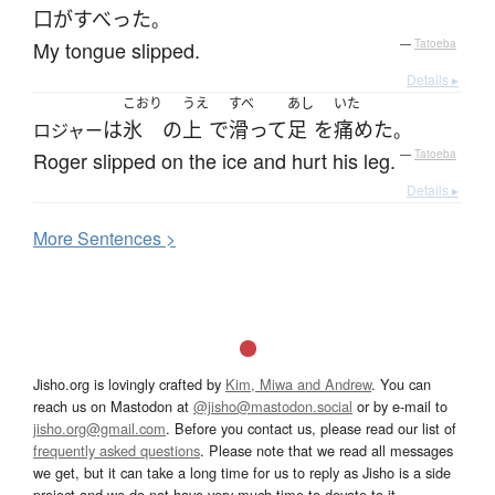
口がすべった
。
My tongue slipped.
—
Tatoeba
Details ▸
こおり
うえ
すべ
あし
いた
は
氷
の
上
で
滑って
足
を
痛めた
ロジャー
。
Roger slipped on the ice and hurt his leg.
—
Tatoeba
Details ▸
More
S
entences >
Jisho.org is lovingly crafted by
Kim, Miwa and Andrew
. You can
reach us on Mastodon at
@jisho@mastodon.social
or by e-mail to
jisho.org@gmail.com
. Before you contact us, please read our list of
frequently asked questions
. Please note that we read all messages
we get, but it can take a long time for us to reply as Jisho is a side
project and we do not have very much time to devote to it.