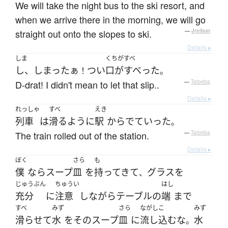
We will take the night bus to the ski resort, and
when we arrive there in the morning, we will go
straight out onto the slopes to ski.
—
Jreibun
Details ▸
しま
くちがすべ
し、しまったぁ
つい
口がすべった
！
。
D-drat! I didn't mean to let that slip..
—
Tatoeba
Details ▸
れっしゃ
すべ
えき
列車
は
滑る
ように
駅
から
でていった
。
The train rolled out of the station.
—
Tatoeba
Details ▸
ぼく
さら
も
僕
なら
スープ
皿
を
持ってきて
グラス
を
、
じゅうぶん
ちゅうい
はし
充分
に
注意
し
ながら
テーブル
の
端
まで
すべ
みず
さら
ながしこ
みず
滑らせて
水
を
その
スープ
皿
に
流し込む
な
水
。