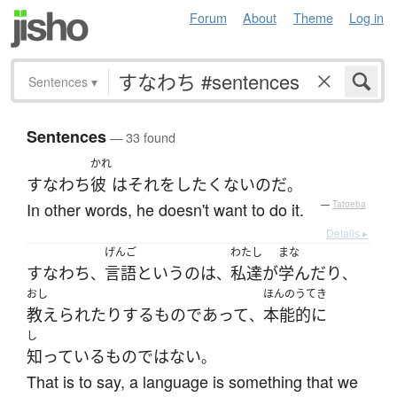
Forum
About
Theme
Log in
Sentences
▾
Sentences
— 33 found
かれ
すなわち
彼
は
それ
を
したくない
のだ
。
In other words, he doesn't want to do it.
—
Tatoeba
Details ▸
げんご
わたし
まな
すなわち
言語
というのは
私達
が
学んだり
、
、
、
おし
ほんのうてき
教えられたり
する
ものであって
本能的に
、
し
知っている
もの
ではない
。
That is to say, a language is something that we