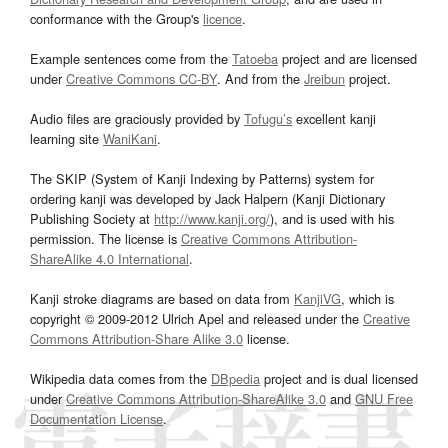
conformance with the Group's
licence
.
Example sentences come from the
Tatoeba
project and are licensed
under
Creative Commons CC-BY
. And from the
Jreibun
project.
Audio files are graciously provided by
Tofugu’s
excellent kanji
learning site
WaniKani
.
The SKIP (System of Kanji Indexing by Patterns) system for
ordering kanji was developed by Jack Halpern (Kanji Dictionary
Publishing Society at
http://www.kanji.org/
), and is used with his
permission. The license is
Creative Commons Attribution-
ShareAlike 4.0 International
.
Kanji stroke diagrams are based on data from
KanjiVG
, which is
copyright © 2009-2012 Ulrich Apel and released under the
Creative
Commons Attribution-Share Alike 3.0
license.
Wikipedia data comes from the
DBpedia
project and is dual licensed
under
Creative Commons Attribution-ShareAlike 3.0
and
GNU Free
Documentation License
.