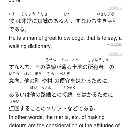
Details ▸
かれ
ひじょう
ちしき
ひと
いきじびき
彼
は
非常に
知識
の
ある
人
すなわち
生き字引
、
である
。
He is a man of great knowledge, that is to say, a
walking dictionary.
—
Tatoeba
Details ▸
ろせん
とお
とち
しょゆうしゃ
すなわち
その
路線
が
通る
土地
の
所有者
の
、
いこう
ほか
まち
むら
べんぎ
意向
他の
町
や
村
の
便宜をはかる
ために
、
、
ほか
ろせん
せつぞく
あるいは
他の
路線
と
の
接続
を
はかる
ために
うかい
迂回
する
こと
の
メリット
など
である
。
In other words, the merits, etc. of making
detours are the consideration of the attitudes of