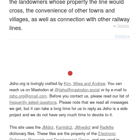
the landowners whose property the line would
cross, the convenience of other towns and
villages, as well as connection with other railway
lines.
—
Tatoeba
Details ▸
Jisho.org is lovingly crafted by
Kim, Miwa and Andrew
. You can
reach us on Mastodon at
@jisho@mastodon.social
or by e-mail to
jisho.org@gmail.com
. Before you contact us, please read our list of
frequently asked questions
. Please note that we read all messages
we get, but it can take a long time for us to reply as Jisho is a side
project and we do not have very much time to devote to it.
This site uses the
JMdict
,
Kanjidic2
,
JMnedict
and
Radkfile
dictionary files. These files are the property of the
Electronic
Dictionary Research and Development Group
, and are used in