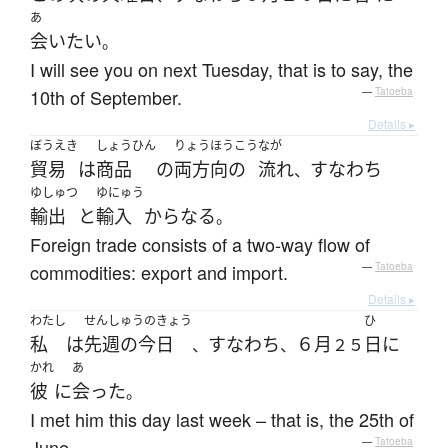
あ
会い
たい
。
I will see you on next Tuesday, that is to say, the
10th of September.
—
Tatoeba
Details ▸
ぼうえき
しょうひん
りょうほうこう
なが
貿易
は
商品
の
両方向の
流れ
すなわち
、
ゆしゅつ
ゆにゅう
輸出
と
輸入
からなる
。
Foreign trade consists of a two-way flow of
commodities: export and import.
—
Tatoeba
Details ▸
わたし
せんしゅうのきょう
ひ
私
は
先週の今日
すなわち
６月
日
に
、
、
２５
かれ
あ
彼
に
会った
。
I met him this day last week – that is, the 25th of
June.
—
Tatoeba