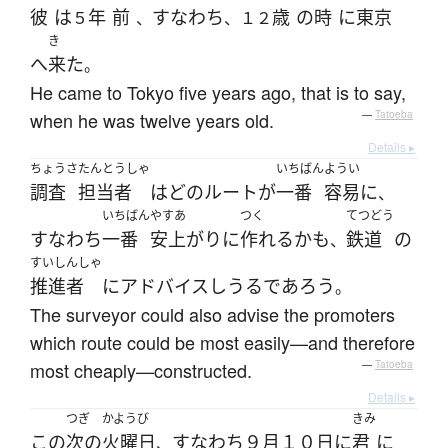
彼
は
年
前
すなわち
歳
の
時
に
東京
５
、
、１２
き
へ
来た
。
He came to Tokyo five years ago, that is to say,
when he was twelve years old.
—
Tatoeba
Details ▸
ちょうさ
たんとうしゃ
いちばん
ようい
調査
担当者
は
どの
ルート
が
一番
容易に
、
いちばん
やすあ
つく
てつどう
すなわち
一番
安上がりに
作れる
かも
鉄道
の
、
すいしんしゃ
推進者
に
アドバイス
しうる
であろう
。
The surveyor could also advise the promoters
which route could be most easily—and therefore
most cheaply—constructed.
—
Tatoeba
Details ▸
つぎ
かようび
きみ
この
次の
火曜日
すなわち
９月
１０日
に
君
に
、