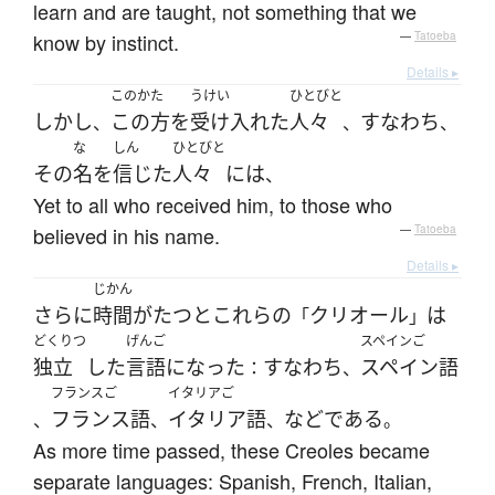
learn and are taught, not something that we
know by instinct.
—
Tatoeba
Details ▸
このかた
うけい
ひとびと
しかし
この方
を
受け入れた
人々
すなわち
、
、
、
な
しん
ひとびと
その
名
を
信じた
人々
には
、
Yet to all who received him, to those who
believed in his name.
—
Tatoeba
Details ▸
じかん
さらに
時間
が
たつ
と
これらの
クリオール
は
「
」
どくりつ
げんご
スペインご
独立
した
言語
になった
すなわち
スペイン語
：
、
フランスご
イタリアご
フランス語
イタリア語
など
である
、
、
、
。
As more time passed, these Creoles became
separate languages: Spanish, French, Italian,