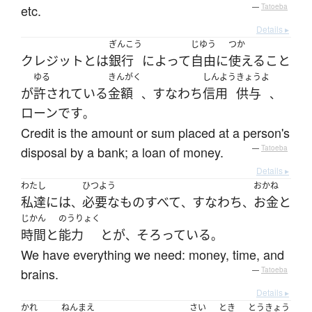
etc.
—
Tatoeba
Details ▸
ぎんこう
じゆう
つか
クレジット
とは
銀行
によって
自由に
使える
こと
ゆる
きんがく
しんよう
きょうよ
が
許されている
金額
すなわち
信用
供与
、
、
ローン
です
。
Credit is the amount or sum placed at a person's
disposal by a bank; a loan of money.
—
Tatoeba
Details ▸
わたし
ひつよう
おかね
私達
には
必要な
もの
すべて
すなわち
お金
と
、
、
、
じかん
のうりょく
時間
と
能力
と
が
そろっている
、
。
We have everything we need: money, time, and
brains.
—
Tatoeba
Details ▸
かれ
ねん
まえ
さい
とき
とうきょう