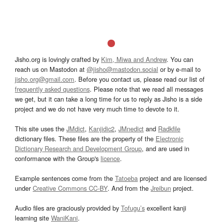
Jisho.org is lovingly crafted by
Kim, Miwa and Andrew
. You can
reach us on Mastodon at
@jisho@mastodon.social
or by e-mail to
jisho.org@gmail.com
. Before you contact us, please read our list of
frequently asked questions
. Please note that we read all messages
we get, but it can take a long time for us to reply as Jisho is a side
project and we do not have very much time to devote to it.
This site uses the
JMdict
,
Kanjidic2
,
JMnedict
and
Radkfile
dictionary files. These files are the property of the
Electronic
Dictionary Research and Development Group
, and are used in
conformance with the Group's
licence
.
Example sentences come from the
Tatoeba
project and are licensed
under
Creative Commons CC-BY
. And from the
Jreibun
project.
Audio files are graciously provided by
Tofugu’s
excellent kanji
learning site
WaniKani
.