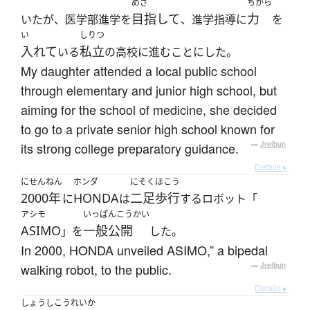
めざ
ちから
目指して
力
いたが、医学部進学を
、進学指導に
を
い
しりつ
入れて
私立
いる
の高校に進むことにした。
My daughter attended a local public school
through elementary and junior high school, but
aiming for the school of medicine, she decided
to go to a private senior high school known for
its strong college preparatory guidance.
—
Jreibun
Details ▸
にせんねん
ホンダ
にそくほこう
2000年
HONDA
二足歩行
に
は
するロボット「
アシモ
いっぱんこうかい
ASIMO
一般公開
」を
した。
In 2000, HONDA unveiled ASIMO,” a bipedal
walking robot, to the public.
—
Jreibun
Details ▸
しょうしこうれいか