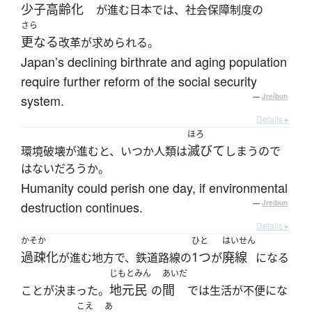
少子高齢化
が進む日本では、社会保障制度の
さら
更なる
改革が求められる。
Japan’s declining birthrate and aging population
require further reform of the social security
system.
—
Jreibun
Details ▸
ほろ
滅びて
環境破壊が進むと、いつか人類は
しまうので
はないだろうか。
Humanity could perish one day, if environmental
destruction continues.
—
Jreibun
Details ▸
かそか
ひと
はいせん
過疎化
1つ
廃線
が進む地方で、鉄道路線の
が
になる
じもとみん
あいだ
地元民
間
ことが決まった。
の
では生活が不便にな
こえ
あ