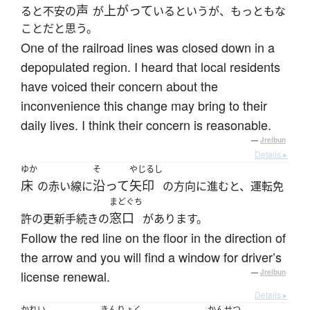
声
上がって
ると不安の
が
いるというが、もっともな
ことだと思う。
One of the railroad lines was closed down in a
depopulated region. I heard that local residents
have voiced their concern about the
inconvenience this change may bring to their
daily lives. I think their concern is reasonable.
—
Jreibun
Details ▸
ゆか
そ
やじるし
床
沿って
矢印
の赤い線に
の方向に進むと、運転免
まどぐち
窓口
許の更新手続きの
があります。
Follow the red line on the floor in the direction of
the arrow and you will find a window for driver’s
license renewal.
—
Jreibun
Details ▸
かれい
きんりょく
かんせつ