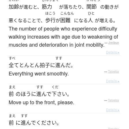
加齢
筋力
関節
が進むと、
が落ちたり、
の動きが
ほこう
こんなん
ひと
歩行
困難
人
悪くなることで、
が
になる
が増える。
The number of people who experience difficulty
walking increases with age due to weakening of
muscles and deterioration in joint mobility.
—
Jreibun
Details ▸
すべ
すす
全て
とんとん拍子
に
進んだ
。
Everything went smoothly.
—
Tatoeba
Details ▸
まえ
すす
くだ
前
の
ほう
に
進んで
下さい
。
Move up to the front, please.
—
Tatoeba
Details ▸
まえ
すす
前
に
進んで
ください
。