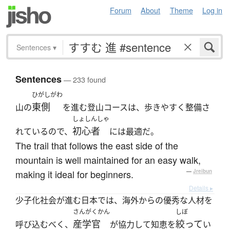
Forum
About
Theme
Log in
Sentences
▾
Sentences
— 233 found
ひがしがわ
東側
山の
を進む登山コースは、歩きやすく整備さ
しょしんしゃ
初心者
れているので、
には最適だ。
The trail that follows the east side of the
mountain is well maintained for an easy walk,
making it ideal for beginners.
—
Jreibun
Details ▸
少子化社会が進む日本では、海外からの優秀な人材を
さんがくかん
しぼ
産学官
絞って
呼び込むべく、
が協力して知恵を
い