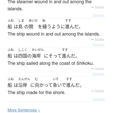
The steamer wound in and out among the
islands.
—
Tatoeba
Details ▸
ふね
しま
あいだ
ぬ
すす
船
は
島
の
間
を
縫う
ように
進んだ
。
The ship wound in and out among the islands.
—
Tatoeba
Details ▸
ふね
しこく
かいがん
すす
船
は
四国
の
海岸
に
そって
進んだ
。
The ship sailed along the coast of Shikoku.
—
Tatoeba
Details ▸
ふね
えんがん
む
いそ
すす
船
は
沿岸
に
向かって
急いで
進んだ
。
The ship made for the shore.
—
Tatoeba
Details ▸
More
S
entences >