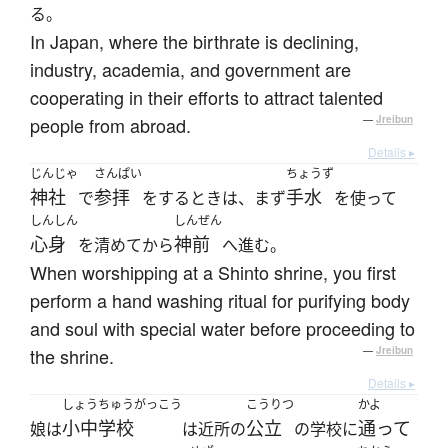
る。
In Japan, where the birthrate is declining,
industry, academia, and government are
cooperating in their efforts to attract talented
people from abroad.
—
Jreibun
Details ▸
じんじゃ
さんぱい
ちょうず
神社
参拝
手水
で
をするときは、まず
を使って
しんしん
しんぜん
心身
神前
を清めてから
へ進む。
When worshipping at a Shinto shrine, you first
perform a hand washing ritual for purifying body
and soul with special water before proceeding to
the shrine.
—
Jreibun
Details ▸
しょうちゅうがっこう
こうりつ
かよ
小中学校
公立
通って
娘は
は近所の
の学校に