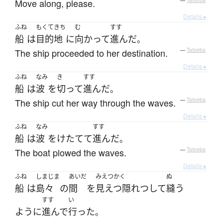
Move along, please.
—
Tatoeba
Details ▸
ふね
もくてきち
む
すす
船
は
目的地
に
向かって
進んだ
。
The ship proceeded to her destination.
—
Tatoeba
Details ▸
ふね
なみ
き
すす
船
は
波
を
切って
進んだ
。
The ship cut her way through the waves.
—
Tatoeba
Details ▸
ふね
なみ
すす
船
は
波
を
けたてて
進んだ
。
The boat plowed the waves.
—
Tatoeba
Details ▸
ふね
しまじま
あいだ
みえつかく
ぬ
船
は
島々
の
間
を
見えつ隠れつ
して
縫う
すす
い
ように
進んで
行った
。