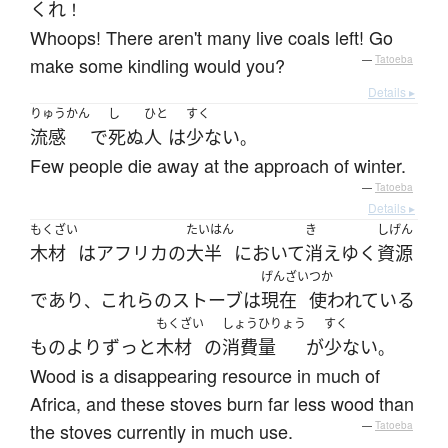
くれ
！
Whoops! There aren't many live coals left! Go
make some kindling would you?
—
Tatoeba
Details ▸
りゅうかん
し
ひと
すく
流感
で
死ぬ
人
は
少ない
。
Few people die away at the approach of winter.
—
Tatoeba
Details ▸
もくざい
たいはん
き
しげん
木材
は
アフリカ
の
大半
において
消え
ゆく
資源
げんざい
つか
であり
これらの
ストーブ
は
現在
使われている
、
もくざい
しょうひりょう
すく
もの
より
ずっと
木材
の
消費量
が
少ない
。
Wood is a disappearing resource in much of
Africa, and these stoves burn far less wood than
the stoves currently in much use.
—
Tatoeba