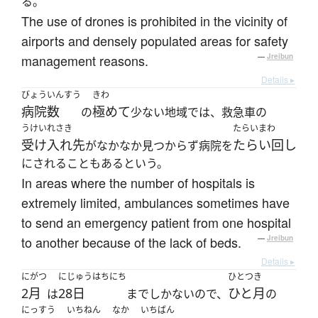
る。
The use of drones is prohibited in the vicinity of
airports and densely populated areas for safety
management reasons.
—
Jreibun
Details ▸
びょういんすう
きわ
病院数
極めて
の
少ない地域では、救急車の
うけいれさき
たらいまわ
受け入れ先
たらい回し
がなかなか見つからず病院を
にされることもあるという。
In areas where the number of hospitals is
extremely limited, ambulances sometimes have
to send an emergency patient from one hospital
to another because of the lack of beds.
—
Jreibun
Details ▸
にがつ
にじゅうはちにち
ひとつき
2月
28日
ひと月
は
までしかないので、
の
にっすう
いちねん
なか
いちばん