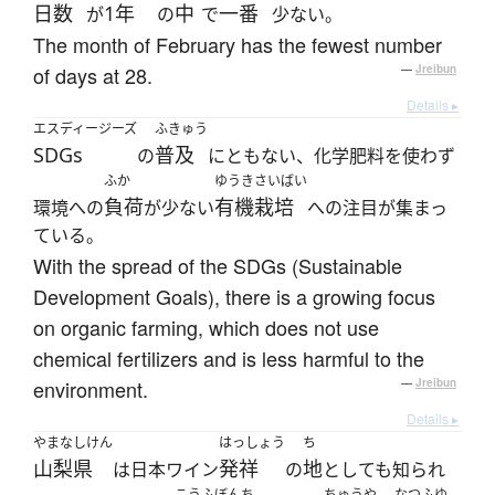
日数
1年
中
一番
が
の
で
少ない。
The month of February has the fewest number
of days at 28.
—
Jreibun
Details ▸
エスディージーズ
ふきゅう
SDGs
普及
の
にともない、化学肥料を使わず
ふか
ゆうきさいばい
負荷
有機栽培
環境への
が少ない
への注目が集まっ
ている。
With the spread of the SDGs (Sustainable
Development Goals), there is a growing focus
on organic farming, which does not use
chemical fertilizers and is less harmful to the
environment.
—
Jreibun
Details ▸
やまなしけん
はっしょう
ち
山梨県
発祥
地
は日本ワイン
の
としても知られ
こうふぼんち
ちゅうや
なつふゆ