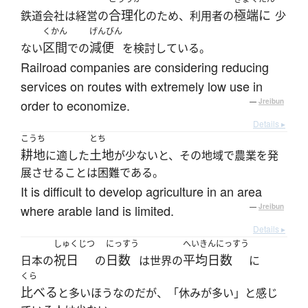
合理化
極端に
鉄道会社は経営の
のため、利用者の
少
くかん
げんびん
区間
減便
ない
での
を検討している。
Railroad companies are considering reducing
services on routes with extremely low use in
order to economize.
—
Jreibun
Details ▸
こうち
とち
耕地
土地
に適した
が少ないと、その地域で農業を発
展させることは困難である。
It is difficult to develop agriculture in an area
where arable land is limited.
—
Jreibun
Details ▸
しゅくじつ
にっすう
へいきんにっすう
祝日
日数
平均日数
日本の
の
は世界の
に
くら
比べる
と多いほうなのだが、「休みが多い」と感じ