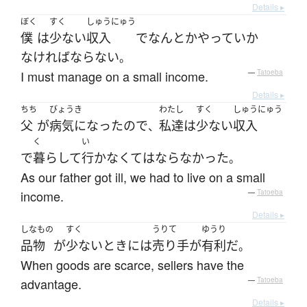
Details ▸
ぼく
すく
しゅうにゅう
僕
は
少ない
収入
で
なんとか
やっていか
なければならない
。
I must manage on a small income.
—
Tatoeba
Details ▸
ちち
びょうき
わたし
すく
しゅうにゅう
父
が
病気になった
ので
私達
は
少ない
収入
、
く
い
で
暮らして
行か
なくてはならなかった
。
As our father got ill, we had to live on a small
income.
—
Tatoeba
Details ▸
しなもの
すく
うりて
ゆうり
品物
が
少ない
とき
には
売り手
が
有利
だ
。
When goods are scarce, sellers have the
advantage.
—
Tatoeba
Details ▸