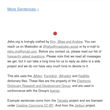
More
S
entences >
Jisho.org is lovingly crafted by
Kim, Miwa and Andrew
. You can
reach us on Mastodon at
@jisho@mastodon.social
or by e-mail to
jisho.org@gmail.com
. Before you contact us, please read our list of
frequently asked questions
. Please note that we read all messages
we get, but it can take a long time for us to reply as Jisho is a side
project and we do not have very much time to devote to it.
This site uses the
JMdict
,
Kanjidic2
,
JMnedict
and
Radkfile
dictionary files. These files are the property of the
Electronic
Dictionary Research and Development Group
, and are used in
conformance with the Group's
licence
.
Example sentences come from the
Tatoeba
project and are licensed
under
Creative Commons CC-BY
. And from the
Jreibun
project.