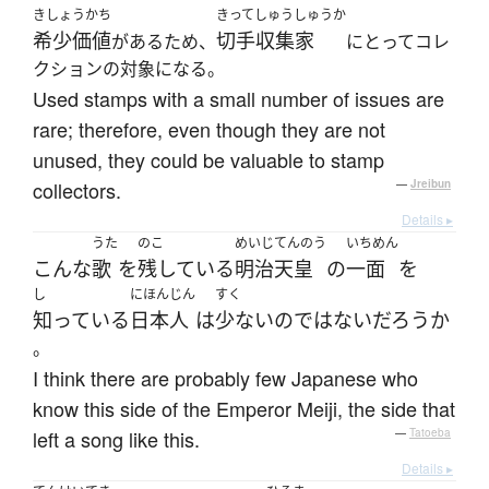
きしょうかち
きってしゅうしゅうか
希少価値
切手収集家
があるため、
にとってコレ
クションの対象になる。
Used stamps with a small number of issues are
rare; therefore, even though they are not
unused, they could be valuable to stamp
collectors.
—
Jreibun
Details ▸
うた
のこ
めいじてんのう
いちめん
こんな
歌
を
残している
明治天皇
の
一面
を
し
にほんじん
すく
知っている
日本人
は
少ない
の
ではない
だろうか
。
I think there are probably few Japanese who
know this side of the Emperor Meiji, the side that
left a song like this.
—
Tatoeba
Details ▸