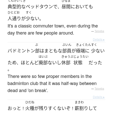
てんけいてき
ひるま
典型的な
ベッドタウン
で
昼間
において
も
、
ひとどお
すく
人通り
が
少ない
。
It's a classic commuter town, even during the
day there are few people around.
—
Tatoeba
Details ▸
ぶ
ぶいん
きょくたん
すく
バドミントン
部
は
まともな
部員
が
極端に
少ない
はいぶ
きゅうぶ
じょうたい
ため
ほとんど
廃部
ないし
休部
状態
だった
、
。
There were so few proper members in the
badminton club that it was half-way between
dead and 'on break'.
—
Tatoeba
Details ▸
ひだね
まきわ
おっと
火種
が
残りすくない
ぞ
薪割り
して
！
！