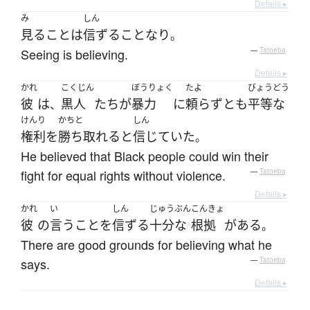
Details ▸
み
しん
見る
こと
は
信ずる
こと
なり
。
Seeing is believing.
—
Tatoeba
Details ▸
かれ
こくじん
ぼうりょく
たよ
びょうどう
彼
は
黒人
たち
が
暴力
に
頼らず
とも
平等な
、
けんり
かちと
しん
権利
を
勝ち取れる
と
信じていた
。
He believed that Black people could win their
fight for equal rights without violence.
—
Tatoeba
Details ▸
かれ
い
しん
じゅうぶん
こんきょ
彼
の
言う
こと
を
信ずる
十分な
根拠
が
ある
。
There are good grounds for believing what he
says.
—
Tatoeba
Details ▸