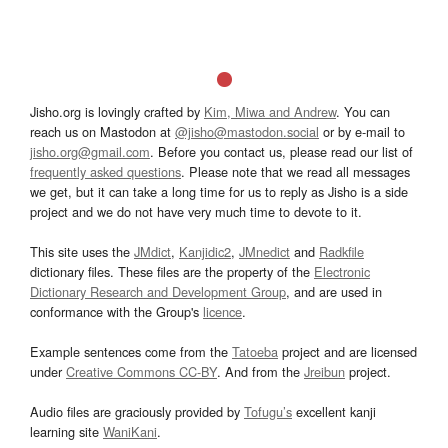
Jisho.org is lovingly crafted by
Kim, Miwa and Andrew
. You can
reach us on Mastodon at
@jisho@mastodon.social
or by e-mail to
jisho.org@gmail.com
. Before you contact us, please read our list of
frequently asked questions
. Please note that we read all messages
we get, but it can take a long time for us to reply as Jisho is a side
project and we do not have very much time to devote to it.
This site uses the
JMdict
,
Kanjidic2
,
JMnedict
and
Radkfile
dictionary files. These files are the property of the
Electronic
Dictionary Research and Development Group
, and are used in
conformance with the Group's
licence
.
Example sentences come from the
Tatoeba
project and are licensed
under
Creative Commons CC-BY
. And from the
Jreibun
project.
Audio files are graciously provided by
Tofugu’s
excellent kanji
learning site
WaniKani
.