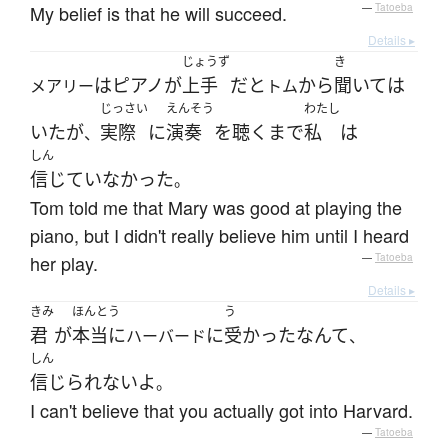
My belief is that he will succeed.
—
Tatoeba
Details ▸
じょうず
き
は
ピアノ
が
上手
だ
と
から
聞いて
は
メアリー
トム
じっさい
えんそう
わたし
いた
が
実際
に
演奏
を
聴く
まで
私
は
、
しん
信じていなかった
。
Tom told me that Mary was good at playing the
piano, but I didn't really believe him until I heard
her play.
—
Tatoeba
Details ▸
きみ
ほんとう
う
君
が
本当に
に
受かった
なんて
ハーバード
、
しん
信じられない
よ
。
I can't believe that you actually got into Harvard.
—
Tatoeba