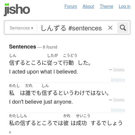
Forum
About
Theme
Log in
Sentences
▾
Sentences
— 8 found
しん
したが
こうどう
信ずる
ところ
に
従って
行動
した
。
I acted upon what I believed.
—
Tatoeba
Details ▸
わたし
だれ
しん
私
は
誰でも
信ずる
と
いう
わけではない
。
I don't believe just anyone.
—
Tatoeba
Details ▸
わたし
しん
かれ
せいこう
私の
信ずる
ところでは
彼
は
成功
する
でしょう
。