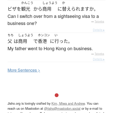
かんこう
しょうよう
か
ビザ
を
観光
から
商用
に
替えられます
か
。
Can I switch over from a sightseeing visa to a
business one?
—
Tatoeba
Details ▸
ちち
しょうよう
ホンコン
い
父
は
商用
で
香港
に
行った
。
My father went to Hong Kong on business.
—
Tatoeba
Details ▸
More
S
entences >
Jisho.org is lovingly crafted by
Kim, Miwa and Andrew
. You can
reach us on Mastodon at
@jisho@mastodon.social
or by e-mail to