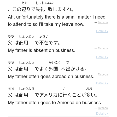
あた
しつれい
いた
この
辺り
で
失礼
致します
ね
、
。
Ah, unfortunately there is a small matter I need
to attend to so I'll take my leave now.
—
Tatoeba
Details ▸
ちち
しょうよう
ふざい
父
は
商用
で
不在
です
。
My father is absent on business.
—
Tatoeba
Details ▸
ちち
しょうよう
がいこく
で
父
は
商用
で
よく
外国
へ
出かける
。
My father often goes abroad on business.
—
Tatoeba
Details ▸
ちち
しょうよう
い
おお
父
は
商用
で
アメリカ
に
行く
こと
が
多い
。
My father often goes to America on business.
—
Tatoeba
Details ▸