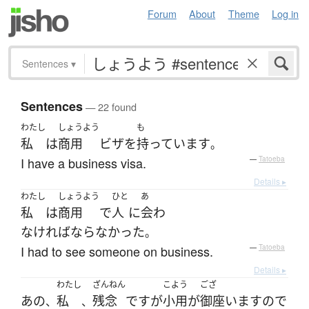
Forum
About
Theme
Log in
Sentences
▾
Sentences
— 22 found
わたし
しょうよう
も
私
は
商用
ビザ
を
持っています
。
I have a business visa.
—
Tatoeba
Details ▸
わたし
しょうよう
ひと
あ
私
は
商用
で
人
に
会わ
なければならなかった
。
I had to see someone on business.
—
Tatoeba
Details ▸
わたし
ざんねん
こよう
ござ
あの
私
残念
です
が
小用
が
御座います
ので
、
、