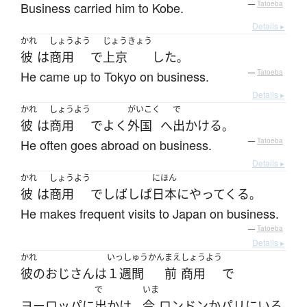
Business carried him to Kobe.
—
Tatoeba
Details ▸
かれ
しょうよう
じょうきょう
彼
は
商用
で
上京
した
。
He came up to Tokyo on business.
—
Tatoeba
Details ▸
かれ
しょうよう
がいこく
で
彼
は
商用
で
よく
外国
へ
出かける
。
He often goes abroad on business.
—
Tatoeba
Details ▸
かれ
しょうよう
にほん
彼
は
商用
で
しばしば
日本
に
やってくる
。
He makes frequent visits to Japan on business.
—
Tatoeba
Details ▸
かれ
いっしゅうかん
まえ
しょうよう
彼の
おじさん
は
１週間
前
商用
で
で
いま
ヨーロッパ
に
出かけ
今
ロンドン
か
パリ
に
いる
、