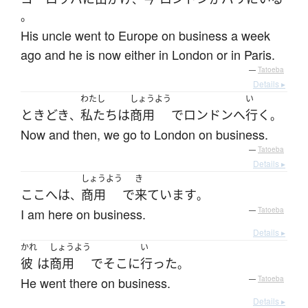
。
His uncle went to Europe on business a week
ago and he is now either in London or in Paris.
—
Tatoeba
Details ▸
わたし
しょうよう
い
ときどき
私たち
は
商用
で
ロンドン
へ
行く
、
。
Now and then, we go to London on business.
—
Tatoeba
Details ▸
しょうよう
き
ここ
へ
は
商用
で
来て
います
、
。
I am here on business.
—
Tatoeba
Details ▸
かれ
しょうよう
い
彼
は
商用
で
そこ
に
行った
。
He went there on business.
—
Tatoeba
Details ▸