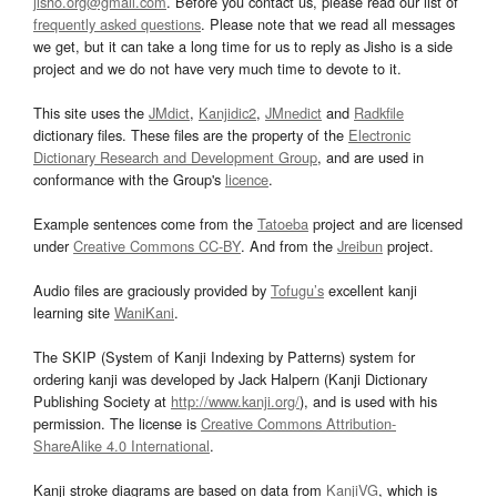
jisho.org@gmail.com
. Before you contact us, please read our list of
frequently asked questions
. Please note that we read all messages
we get, but it can take a long time for us to reply as Jisho is a side
project and we do not have very much time to devote to it.
This site uses the
JMdict
,
Kanjidic2
,
JMnedict
and
Radkfile
dictionary files. These files are the property of the
Electronic
Dictionary Research and Development Group
, and are used in
conformance with the Group's
licence
.
Example sentences come from the
Tatoeba
project and are licensed
under
Creative Commons CC-BY
. And from the
Jreibun
project.
Audio files are graciously provided by
Tofugu’s
excellent kanji
learning site
WaniKani
.
The SKIP (System of Kanji Indexing by Patterns) system for
ordering kanji was developed by Jack Halpern (Kanji Dictionary
Publishing Society at
http://www.kanji.org/
), and is used with his
permission. The license is
Creative Commons Attribution-
ShareAlike 4.0 International
.
Kanji stroke diagrams are based on data from
KanjiVG
, which is