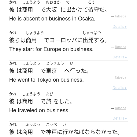
かれ
しょうよう
おおさか
で
るす
彼
は
商用
で
大阪
に
出かけて
留守
だ
。
He is absent on business in Osaka.
—
Tatoeba
Details ▸
かれ
しょうよう
しゅっぱつ
彼ら
は
商用
で
ヨーロッパ
に
出発する
。
They start for Europe on business.
—
Tatoeba
Details ▸
かれ
しょうよう
とうきょう
い
彼
は
商用
で
東京
へ
行った
。
He went to Tokyo on business.
—
Tatoeba
Details ▸
かれ
しょうよう
たび
彼
は
商用
で
旅
を
した
。
He traveled on business.
—
Tatoeba
Details ▸
かれ
しょうよう
こうべ
い
彼
は
商用
で
神戸
に
行かねばならなかった
。