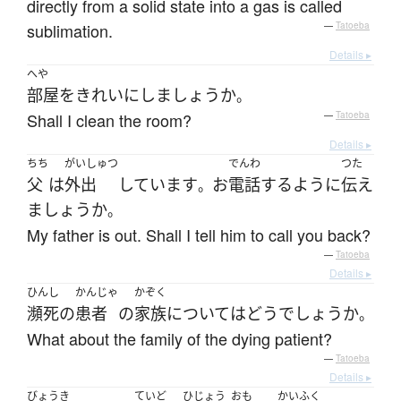
directly from a solid state into a gas is called
sublimation.
—
Tatoeba
Details ▸
へや
部屋
を
きれい
に
し
ましょうか
。
Shall I clean the room?
—
Tatoeba
Details ▸
ちち
がいしゅつ
でんわ
つた
父
は
外出
しています
お
電話
する
ように
伝え
。
ましょうか
。
My father is out. Shall I tell him to call you back?
—
Tatoeba
Details ▸
ひんし
かんじゃ
かぞく
瀕死の
患者
の
家族
について
は
どう
でしょうか
。
What about the family of the dying patient?
—
Tatoeba
Details ▸
びょうき
ていど
ひじょう
おも
かいふく