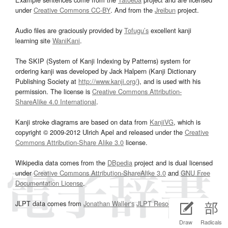
under
Creative Commons CC-BY
. And from the
Jreibun
project.
Audio files are graciously provided by
Tofugu’s
excellent kanji
learning site
WaniKani
.
The SKIP (System of Kanji Indexing by Patterns) system for
ordering kanji was developed by Jack Halpern (Kanji Dictionary
Publishing Society at
http://www.kanji.org/
), and is used with his
permission. The license is
Creative Commons Attribution-
ShareAlike 4.0 International
.
Kanji stroke diagrams are based on data from
KanjiVG
, which is
copyright © 2009-2012 Ulrich Apel and released under the
Creative
Commons Attribution-Share Alike 3.0
license.
Wikipedia data comes from the
DBpedia
project and is dual licensed
under
Creative Commons Attribution-ShareAlike 3.0
and
GNU Free
Documentation License
.
JLPT data comes from
Jonathan Waller‘s
JLPT Resources
page.
Draw
Radicals