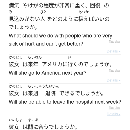
病気
や
けが
の
程度
が
非常に
重く
回復
の
、
みこ
ひと
あつか
見込み
が
ない
人
を
どのように
扱えば
いい
の
でしょうか
。
What should we do with people who are very
sick or hurt and can't get better?
—
Tatoeba
Details ▸
かのじょ
らいねん
い
彼女
は
来年
アメリカ
に
行く
の
でしょうか
。
Will she go to America next year?
—
Tatoeba
Details ▸
かのじょ
らいしゅう
たいいん
彼女
は
来週
退院
できる
でしょうか
。
Will she be able to leave the hospital next week?
—
Tatoeba
Details ▸
かのじょ
まにあ
彼女
は
間に合う
でしょうか
。