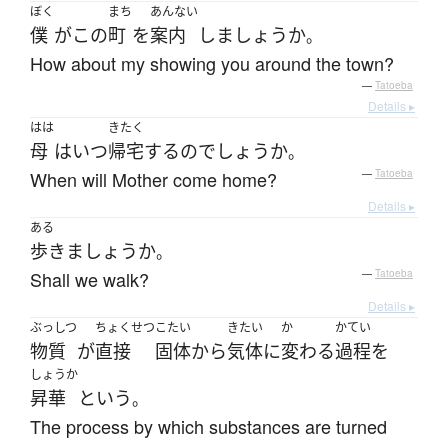
ぼく
まち
あんない
僕
が
この
町
を
案内
し
ましょうか
。
How about my showing you around the town?
—
Tatoeba
Details ▸
はは
きたく
母
は
いつ
帰宅
する
の
でしょうか
。
When will Mother come home?
—
Tatoeba
Details ▸
ある
歩き
ましょうか
。
Shall we walk?
—
Tatoeba
Details ▸
ぶっしつ
ちょくせつ
こたい
きたい
か
かてい
物質
が
直接
固体
から
気体
に
変わる
過程
を
しょうか
昇華
と
いう
。
The process by which substances are turned