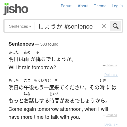
Forum
About
Theme
Log in
Sentences
▾
Sentences
— 503 found
あした
あめ
ふ
明日
は
雨
が
降る
でしょうか
。
Will it rain tomorrow?
—
Tatoeba
Details ▸
あした
ごご
もういちど
き
とき
明日
の
午後
もう一度
来て
ください
その
時
には
。
はな
じかん
もっと
お話し
する
時間
が
ある
でしょう
から
。
Come again tomorrow afternoon, when I will
have more time to talk with you.
—
Tatoeba
Details ▸