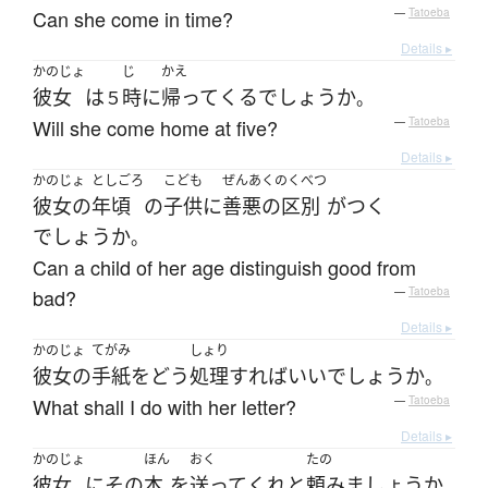
Can she come in time?
—
Tatoeba
Details ▸
かのじょ
じ
かえ
彼女
は
時
に
帰って
くる
でしょうか
５
。
Will she come home at five?
—
Tatoeba
Details ▸
かのじょ
としごろ
こども
ぜんあくのくべつ
彼女の
年頃
の
子供
に
善悪の区別
が
つく
でしょうか
。
Can a child of her age distinguish good from
bad?
—
Tatoeba
Details ▸
かのじょ
てがみ
しょり
彼女の
手紙
を
どう
処理
すれば
いい
でしょうか
。
What shall I do with her letter?
—
Tatoeba
Details ▸
かのじょ
ほん
おく
たの
彼女
に
その
本
を
送って
くれ
と
頼み
ましょうか