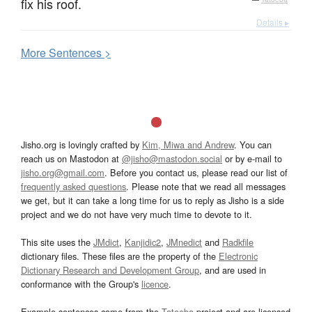
fix his roof.
Details ▸
More
S
entences >
Jisho.org is lovingly crafted by
Kim, Miwa and Andrew
. You can
reach us on Mastodon at
@jisho@mastodon.social
or by e-mail to
jisho.org@gmail.com
. Before you contact us, please read our list of
frequently asked questions
. Please note that we read all messages
we get, but it can take a long time for us to reply as Jisho is a side
project and we do not have very much time to devote to it.
This site uses the
JMdict
,
Kanjidic2
,
JMnedict
and
Radkfile
dictionary files. These files are the property of the
Electronic
Dictionary Research and Development Group
, and are used in
conformance with the Group's
licence
.
Example sentences come from the
Tatoeba
project and are licensed