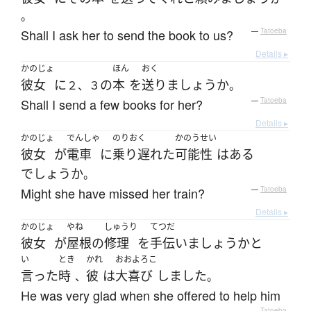
。
Shall I ask her to send the book to us?
—
Tatoeba
Details ▸
かのじょ
ほん
おく
彼女
に
の
本
を
送り
ましょうか
２、３
。
Shall I send a few books for her?
—
Tatoeba
Details ▸
かのじょ
でんしゃ
のりおく
かのうせい
彼女
が
電車
に
乗り遅れた
可能性
は
ある
でしょうか
。
Might she have missed her train?
—
Tatoeba
Details ▸
かのじょ
やね
しゅうり
てつだ
彼女
が
屋根
の
修理
を
手伝い
ましょうか
と
い
とき
かれ
おおよろこ
言った
時
彼
は
大喜び
しました
、
。
He was very glad when she offered to help him
—
Tatoeba