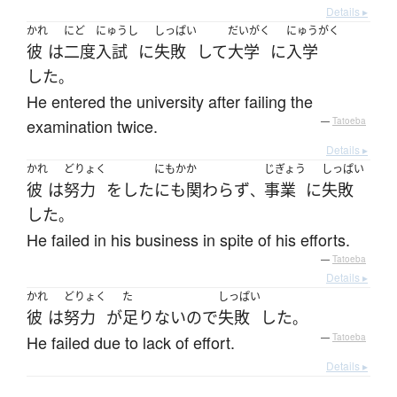
Details ▸
かれ
にど
にゅうし
しっぱい
だいがく
にゅうがく
彼
は
二度
入試
に
失敗
して
大学
に
入学
した
。
He entered the university after failing the
examination twice.
—
Tatoeba
Details ▸
かれ
どりょく
にもかか
じぎょう
しっぱい
彼
は
努力
を
した
にも関わらず
事業
に
失敗
、
した
。
He failed in his business in spite of his efforts.
—
Tatoeba
Details ▸
かれ
どりょく
た
しっぱい
彼
は
努力
が
足りない
ので
失敗
した
。
He failed due to lack of effort.
—
Tatoeba
Details ▸