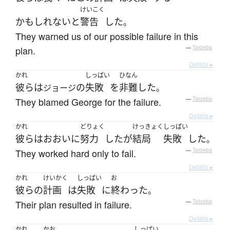
けいこく
かもしれない
と
警告
した
。
They warned us of our possible failure in this
plan.
—
Tatoeba
Details ▸
かれ
しっぱい
ひなん
彼ら
は
の
失敗
を
非難
した
ジョージ
。
They blamed George for the failure.
—
Tatoeba
Details ▸
かれ
どりょく
けっきょく
しっぱい
彼ら
は
おおいに
努力
した
が
結局
失敗
した
。
They worked hard only to fail.
—
Tatoeba
Details ▸
かれ
けいかく
しっぱい
お
彼らの
計画
は
失敗
に
終わった
。
Their plan resulted in failure.
—
Tatoeba
Details ▸
かれ
かお
しっぱい