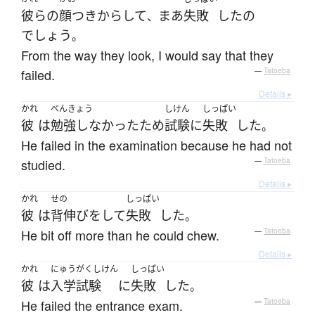
彼らの
顔つき
からして
まあ
失敗
した
の
、
でしょう
。
From the way they look, I would say that they
failed.
—
Tatoeba
Details ▸
かれ
べんきょう
しけん
しっぱい
彼
は
勉強しなかった
ため
試験
に
失敗
した
。
He failed in the examination because he had not
studied.
—
Tatoeba
Details ▸
かれ
せの
しっぱい
彼
は
背伸び
を
して
失敗
した
。
He bit off more than he could chew.
—
Tatoeba
Details ▸
かれ
にゅうがくしけん
しっぱい
彼
は
入学試験
に
失敗
した
。
He failed the entrance exam.
—
Tatoeba