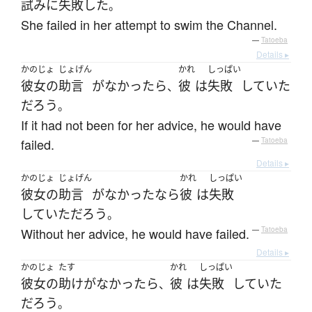
試みに
失敗した
。
She failed in her attempt to swim the Channel.
—
Tatoeba
Details ▸
かのじょ
じょげん
かれ
しっぱい
彼女の
助言
が
なかったら
彼
は
失敗
していた
、
だろう
。
If it had not been for her advice, he would have
failed.
—
Tatoeba
Details ▸
かのじょ
じょげん
かれ
しっぱい
彼女の
助言
が
なかった
なら
彼
は
失敗
していた
だろう
。
Without her advice, he would have failed.
—
Tatoeba
Details ▸
かのじょ
たす
かれ
しっぱい
彼女の
助け
が
なかったら
彼
は
失敗
していた
、
だろう
。