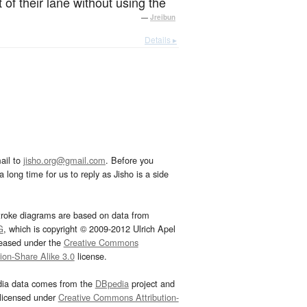
t of their lane without using the
—
Jreibun
Details ▸
ail to
jisho.org@gmail.com
. Before you
 long time for us to reply as Jisho is a side
troke diagrams are based on data from
G
, which is copyright © 2009-2012 Ulrich Apel
leased under the
Creative Commons
tion-Share Alike 3.0
license.
dia data comes from the
DBpedia
project and
 licensed under
Creative Commons Attribution-