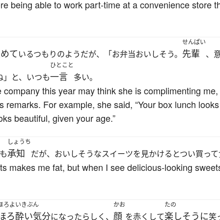
e being able to work part-time at a convenience store th
せんぱい
褒めて
先輩
いるつもりのようだが、「お弁当おいしそう。
、
ひとこと
一言
ね」と、いつも
多い。
he company this year may think she is complimenting me,
 remarks. For example, she said, “Your box lunch looks 
oks beautiful, given your age.”
しょうち
承知
も
だが、おいしそうなスイーツを見かけるとつい買って
ts makes me fat, but when I see delicious-looking sweet
ほろよいきぶん
かお
たの
ほろ酔い気分
顔
楽しそうに
になったらしく、
を赤くして
笑