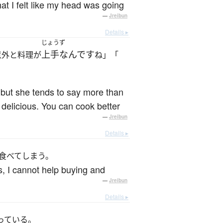
at I felt like my head was going
—
Jreibun
Details ▸
じょうず
上手なんです
意外と料理が
ね」「
 but she tends to say more than
delicious. You can cook better
—
Jreibun
Details ▸
食べてしまう。
s, I cannot help buying and
—
Jreibun
Details ▸
っている。