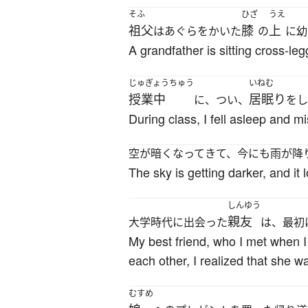
そふ
ひざ
うえ
祖父
膝
上
はあぐらをかいた
の
に幼
A grandfather is sitting cross-le
じゅぎょうちゅう
いねむ
授業中
居眠り
に、つい、
をし
During class, I fell asleep and m
空が暗くなってきて、今にも雨が降
The sky is getting darker, and it 
しんゆう
親友
大学時代に出会った
は、最初
My best friend, who I met when I
each other, I realized that she w
むすめ