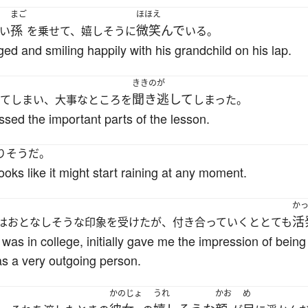
まご
ほほえ
孫
微笑んで
い
を乗せて、嬉しそうに
いる。
gged and smiling happily with his grandchild on his lap.
ききのが
聞き逃して
てしまい、大事なところを
しまった。
issed the important parts of the lesson.
りそうだ。
looks like it might start raining at any moment.
か
活
はおとなしそうな印象を受けたが、付き合っていくととても
 was in college, initially gave me the impression of bein
as a very outgoing person.
かのじょ
うれ
かお
め