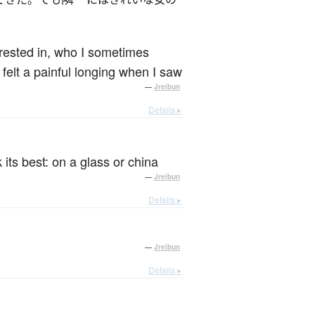
erested in, who I sometimes
 felt a painful longing when I saw
—
Jreibun
Details ▸
its best: on a glass or china
—
Jreibun
Details ▸
—
Jreibun
Details ▸