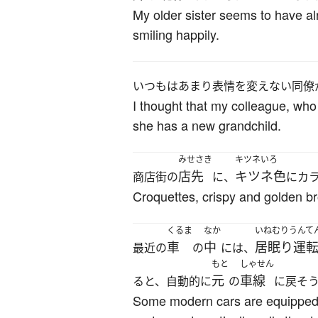
My older sister seems to have al
smiling happily.
いつもはあまり表情を変えない同僚
I thought that my colleague, who
she has a new grandchild.
みせさき
キツネいろ
店先
キツネ色
商店街の
に、
にカ
Croquettes, crispy and golden bro
くるま
なか
いねむりうんて
車
中
居眠り運
最近の
の
には、
もと
しゃせん
元
車線
ると、自動的に
の
に戻そ
Some modern cars are equipped w