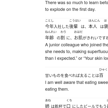
There was so much to learn befor
to explode on the first day.
ことし
こうはい
ほんにん
ほ
今年
後輩
本人
入社した
は、
は
ねんれい
わり
おはだ
年齢
割
お肌
の
に、
がきれいです
A junior colleague who joined t
she needs to, making superfluous
than I expected.” or “Your skin lo
ひゃく
百
甘いものを食べれば太ることは
I am well aware that eating swee
eating them.
あね
くち
姉
口
は乾杯で
にしたビールでもう