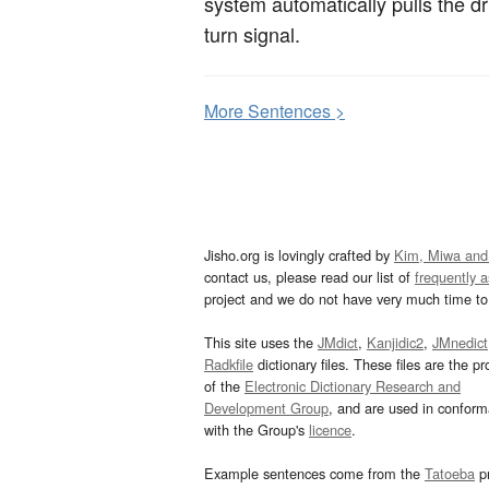
system automatically pulls the dri
turn signal.
More
S
entences >
Jisho.org is lovingly crafted by
Kim, Miwa and
contact us, please read our list of
frequently 
project and we do not have very much time to 
This site uses the
JMdict
,
Kanjidic2
,
JMnedict
Radkfile
dictionary files. These files are the pr
of the
Electronic Dictionary Research and
Development Group
, and are used in confor
with the Group's
licence
.
Example sentences come from the
Tatoeba
pr