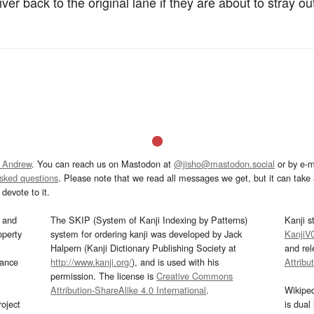
ver back to the original lane if they are about to stray ou
 Andrew
. You can reach us on Mastodon at
@jisho@mastodon.social
or by e-m
asked questions
. Please note that we read all messages we get, but it can take a
devote to it.
and
The SKIP (System of Kanji Indexing by Patterns)
Kanji s
operty
system for ordering kanji was developed by Jack
KanjiV
Halpern (Kanji Dictionary Publishing Society at
and re
mance
http://www.kanji.org/
), and is used with his
Attribu
permission. The license is
Creative Commons
Attribution-ShareAlike 4.0 International
.
Wikipe
oject
is dual