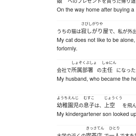
娘
へのプレゼントを買った帰り道
On the way home after buying a p
さびしがりや
寂しがり屋
うちの猫は
で、私が外
My cat does not like to be alon
forlornly.
しょぞくぶしょ
しゅにん
所属部署
主任
会社で
の
になった
My husband, who became the hea
ようちえんじ
むすこ
じょうくう
幼稚園児
息子
上空
の
は、
を飛
My kindergartener son looked up 
きっさてん
ひとり
喫茶店
一人
大学の近くの
で
で本を