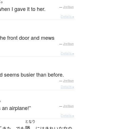
だ。
en I gave it to her.
—
Jreibun
Details ▸
 the front door and mews
—
Jreibun
Details ▸
 seems busier than before.
—
Jreibun
Details ▸
。
 an airplane!”
—
Jreibun
Details ▸
となり
て
隣
きた。でも
にはきれいな女の