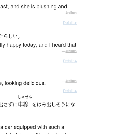
oast, and she is blushing and
—
Jreibun
Details ▸
たらしい。
ly happy today, and I heard that
—
Jreibun
Details ▸
。
, looking delicious.
—
Jreibun
Details ▸
しゃせん
車線
出さずに
をはみ出しそうにな
a car equipped with such a