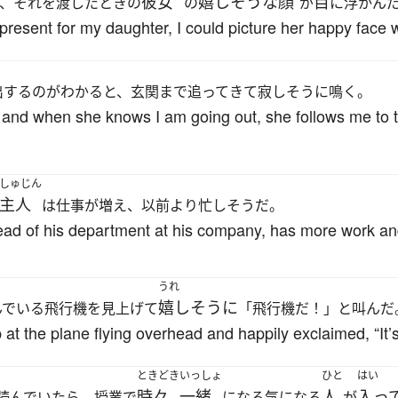
彼女
嬉しそうな
顔
目
、それを渡したときの
の
が
に浮かん
resent for my daughter, I could picture her happy face wh
出するのがわかると、玄関まで追ってきて寂しそうに鳴く。
e, and when she knows I am going out, she follows me to
しゅじん
主人
は仕事が増え、以前より忙しそうだ。
d of his department at his company, has more work and
うれ
嬉しそうに
んでいる飛行機を見上げて
「飛行機だ！」と叫んだ
at the plane flying overhead and happily exclaimed, “It’s
ときどき
いっしょ
ひと
はい
時々
一緒
人
入っ
読んでいたら、授業で
になる気になる
が