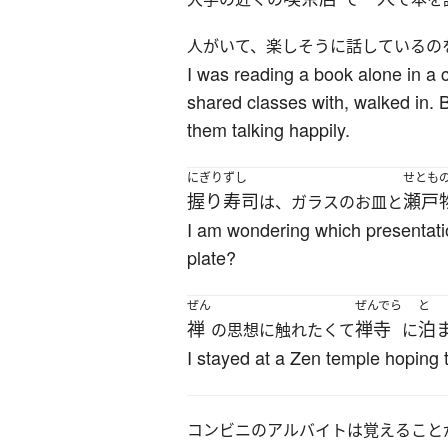
人がいて、楽しそうに話しているの
I was reading a book alone in a 
shared classes with, walked in. B
them talking happily.
にぎりずし
せとも
握り寿司
瀬戸
は、ガラスのお皿と
I am wondering which presentatio
plate?
ぜん
ぜんでら
と
禅
禅寺
泊
の思想に触れたくて
に
I stayed at a Zen temple hoping t
コンビニのアルバイトは覚えること