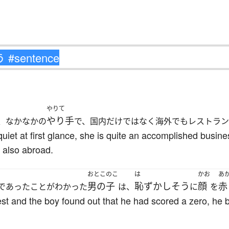
やりて
やり手
、なかなかの
で、国内だけではなく海外でもレストラ
quiet at first glance, she is quite an accomplished bu
t also abroad.
おとこのこ
は
かお
あ
男の子
恥ずかしそう
顔
赤
であったことがわかった
は、
に
を
est and the boy found out that he had scored a zero, he