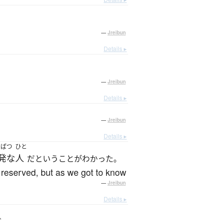
—
Jreibun
Details ▸
—
Jreibun
Details ▸
—
Jreibun
Details ▸
っぱつ
ひと
発な
人
だということがわかった。
g reserved, but as we got to know
—
Jreibun
Details ▸