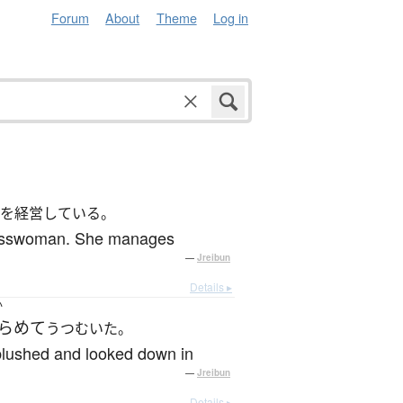
Forum
About
Theme
Log in
ンを経営している。
sinesswoman. She manages
—
Jreibun
Details ▸
か
らめて
うつむいた。
 blushed and looked down in
—
Jreibun
Details ▸