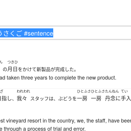
ん
つきひ
月日
の
をかけて新製品が完成した。
t had taken three years to complete the new product.
ざ
われわれ
ひとふさ
ひとふさ
たんねん
てい
目指し
我々
一房
一房
丹念に
手
、
スタッフは、ぶどうを
st vineyard resort in the country, we, the staff, have be
through a process of trial and error.