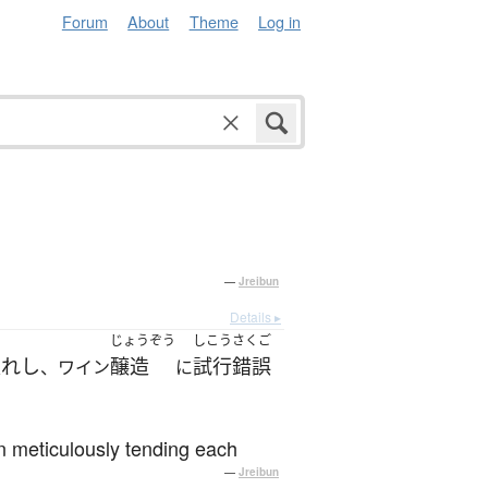
Forum
About
Theme
Log in
—
Jreibun
Details ▸
じょうぞう
しこうさくご
入れし
醸造
試行錯誤
、ワイン
に
en meticulously tending each
—
Jreibun