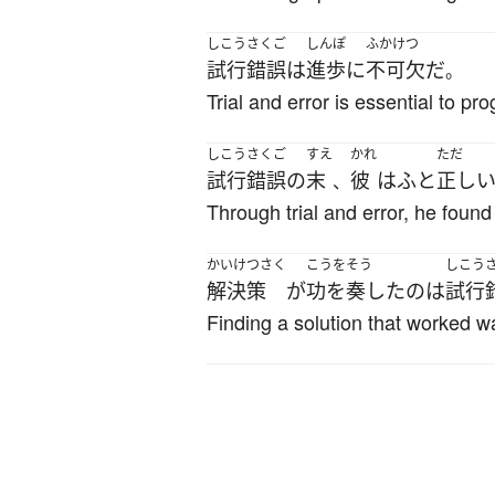
しこうさくご
しんぽ
ふかけつ
試行錯誤
は
進歩
に
不可欠
だ
。
Trial and error is essential to pro
しこうさくご
すえ
かれ
ただ
試行錯誤
の
末
彼
は
ふと
正し
、
Through trial and error, he foun
かいけつさく
こうをそう
しこう
解決策
が
功を奏した
の
は
試行
Finding a solution that worked wa