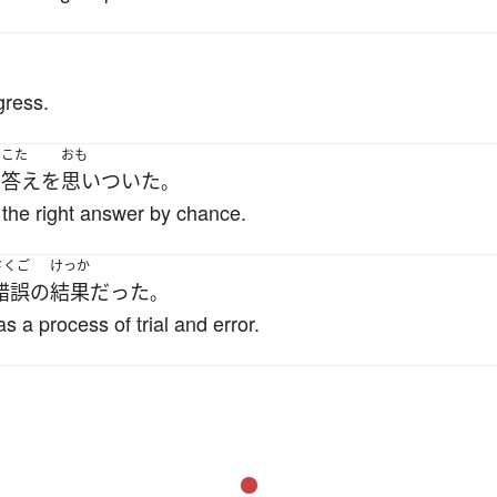
gress.
こた
おも
い
答え
を
思いついた
。
d the right answer by chance.
さくご
けっか
錯誤
の
結果
だった
。
s a process of trial and error.