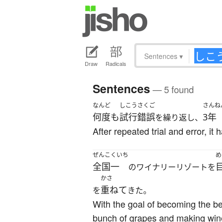
Sentences
▾
Draw
Radicals
Sentences
— 5 found
なんど
しこうさくご
さんね
何度も
試行錯誤
3年
を繰り返し、
After repeated trial and error, i
ぜんこくいち
め
全国一
のワイナリーリゾートを
かさ
重ねて
を
きた。
With the goal of becoming the be
bunch of grapes and making wine 