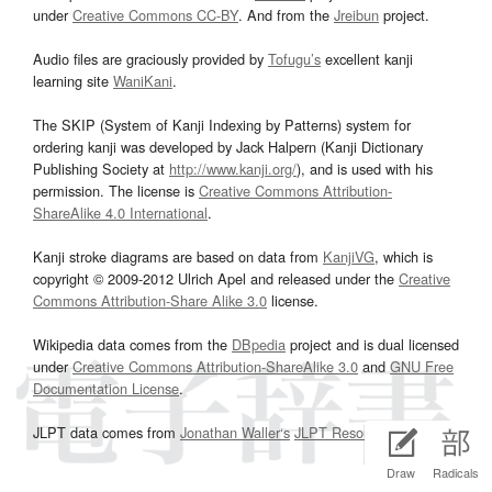
under
Creative Commons CC-BY
. And from the
Jreibun
project.
Audio files are graciously provided by
Tofugu’s
excellent kanji
learning site
WaniKani
.
The SKIP (System of Kanji Indexing by Patterns) system for
ordering kanji was developed by Jack Halpern (Kanji Dictionary
Publishing Society at
http://www.kanji.org/
), and is used with his
permission. The license is
Creative Commons Attribution-
ShareAlike 4.0 International
.
Kanji stroke diagrams are based on data from
KanjiVG
, which is
copyright © 2009-2012 Ulrich Apel and released under the
Creative
Commons Attribution-Share Alike 3.0
license.
Wikipedia data comes from the
DBpedia
project and is dual licensed
under
Creative Commons Attribution-ShareAlike 3.0
and
GNU Free
Documentation License
.
JLPT data comes from
Jonathan Waller‘s
JLPT Resources
page.
Draw
Radicals