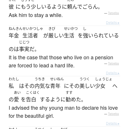
彼
に
もう少し
いる
ように
頼んで
ごらん
。
Ask him to stay a while.
—
Tatoeba
Details ▸
ねんきん
せいかつしゃ
きび
せいかつ
し
年金
生活者
が
厳しい
生活
を
強いられている
じじつ
の
は
事実
だ
。
It is the case that those who live on a pension
are forced to lead a hard life.
—
Tatoeba
Details ▸
わたし
うちき
せいねん
うつく
しょうじょ
私
は
その
内気な
青年
に
その
美しい
少女
へ
あい
こくはく
すす
の
愛
を
告白
する
ように
勧めた
。
I advised the shy young man to declare his love
for the beautiful girl.
—
Tatoeba
Details ▸