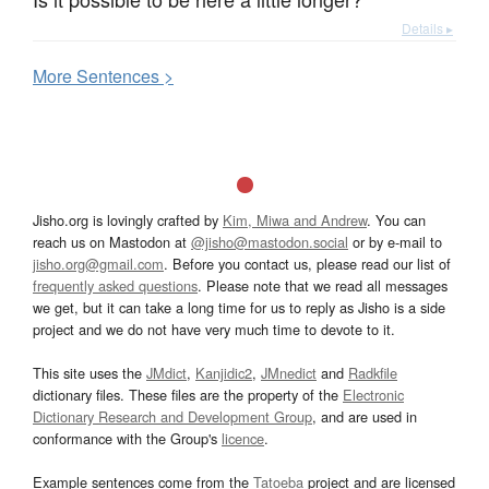
Details ▸
More
S
entences >
Jisho.org is lovingly crafted by
Kim, Miwa and Andrew
. You can
reach us on Mastodon at
@jisho@mastodon.social
or by e-mail to
jisho.org@gmail.com
. Before you contact us, please read our list of
frequently asked questions
. Please note that we read all messages
we get, but it can take a long time for us to reply as Jisho is a side
project and we do not have very much time to devote to it.
This site uses the
JMdict
,
Kanjidic2
,
JMnedict
and
Radkfile
dictionary files. These files are the property of the
Electronic
Dictionary Research and Development Group
, and are used in
conformance with the Group's
licence
.
Example sentences come from the
Tatoeba
project and are licensed