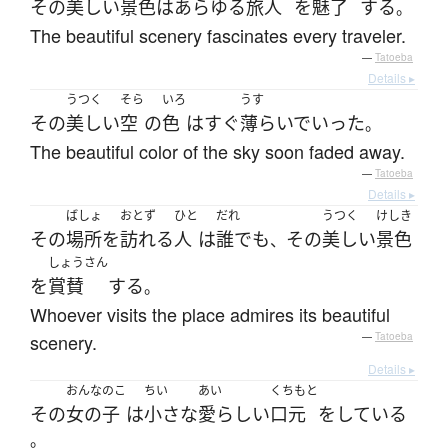
その
美しい
景色
は
あらゆる
旅人
を
魅了
する
。
The beautiful scenery fascinates every traveler.
—
Tatoeba
Details ▸
うつく
そら
いろ
うす
その
美しい
空
の
色
は
すぐ
薄らいで
いった
。
The beautiful color of the sky soon faded away.
—
Tatoeba
Details ▸
ばしょ
おとず
ひと
だれ
うつく
けしき
その
場所
を
訪れる
人
は
誰でも
その
美しい
景色
、
しょうさん
を
賞賛
する
。
Whoever visits the place admires its beautiful
scenery.
—
Tatoeba
Details ▸
おんなのこ
ちい
あい
くちもと
その
女の子
は
小さな
愛らしい
口元
を
している
。