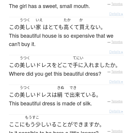
The girl has a sweet, small mouth.
—
Tatoeba
Details ▸
うつく
いえ
たか
か
この
美しい
家
は
とても
高くて
買えない
。
This beautiful house is so expensive that we
can't buy it.
—
Tatoeba
Details ▸
うつく
てにい
この
美しい
ドレス
を
どこ
で
手に入れました
か
。
Where did you get this beautiful dress?
—
Tatoeba
Details ▸
うつく
きぬ
でき
この
美しい
ドレス
は
絹
で
出来ている
。
This beautiful dress is made of silk.
—
Tatoeba
Details ▸
もうすこ
ここ
に
もう少し
いる
ことができます
か
。
Is it possible to be here a little longer?
—
Tatoeba