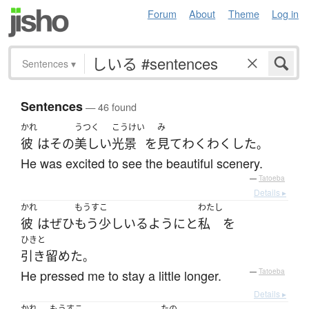
Forum
About
Theme
Log in
Sentences
▾
Sentences
— 46 found
かれ
うつく
こうけい
み
彼
は
その
美しい
光景
を
見て
わくわく
した
。
He was excited to see the beautiful scenery.
—
Tatoeba
Details ▸
かれ
もうすこ
わたし
彼
は
ぜひ
もう少し
いる
ように
と
私
を
ひきと
引き留めた
。
He pressed me to stay a little longer.
—
Tatoeba
Details ▸
かれ
もうすこ
たの