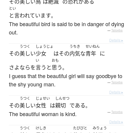
その
美しい
鳥
は
絶滅
の
恐れがある
とい
と言われています
。
The beautiful bird is said to be in danger of dying
out.
—
Tatoeba
Details ▸
うつく
しょうじょ
うちき
せいねん
その
美しい
少女
は
その
内気な
青年
に
い
おも
さよなら
を
言う
と
思う
。
I guess that the beautiful girl will say goodbye to
the shy young man.
—
Tatoeba
Details ▸
うつく
じょせい
しんせつ
その
美しい
女性
は
親切
である
。
The beautiful woman is kind.
—
Tatoeba
Details ▸
うつく
けしき
たびびと
みりょう