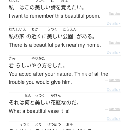
わたし
うつく
し
おぼ
私
は
この
美しい
詩
を
覚え
たい
。
I want to remember this beautiful poem.
—
Tatoeba
Details ▸
わたし
いえ
ちか
うつく
こうえん
私の
家
の
近く
に
美しい
公園
が
ある
。
There is a beautiful park near my home.
—
Tatoeba
Details ▸
きみ
やりかた
君
らしい
やり方
を
した
。
You acted after your nature. Think of all the
trouble you would give him.
—
Tatoeba
Details ▸
なん
うつく
かびん
それ
は
何と
美しい
花瓶
なのだ
。
What a beautiful vase it is!
—
Tatoeba
Details ▸
うつく
とり
ぜつめつ
おそ