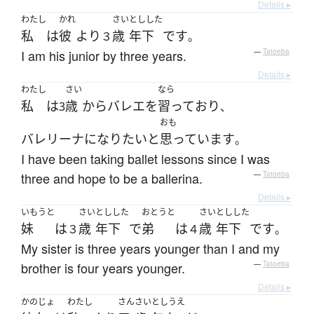
Details ▸
わたし
かれ
さい
としした
私
は
彼
より
歳
年下
です
３
。
I am his junior by three years.
—
Tatoeba
Details ▸
わたし
さい
なら
私
は
歳
から
バレエ
を
習って
おり
3
、
おも
バレリーナ
になり
たい
と
思っています
。
I have been taking ballet lessons since I was
three and hope to be a ballerina.
—
Tatoeba
Details ▸
いもうと
さい
としした
おとうと
さい
としした
妹
は
歳
年下
で
弟
は
歳
年下
です
３
４
。
My sister is three years younger than I and my
brother is four years younger.
—
Tatoeba
Details ▸
かのじょ
わたし
さん
さい
としうえ