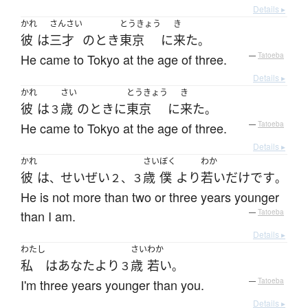
Details ▸
かれ
さんさい
とうきょう
き
彼
は
三才
の
とき
東京
に
来た
。
He came to Tokyo at the age of three.
—
Tatoeba
Details ▸
かれ
さい
とうきょう
き
彼
は
歳
の
とき
に
東京
に
来た
３
。
He came to Tokyo at the age of three.
—
Tatoeba
Details ▸
かれ
さい
ぼく
わか
彼
は
せいぜい
歳
僕
より
若い
だけ
です
、
２、３
。
He is not more than two or three years younger
than I am.
—
Tatoeba
Details ▸
わたし
さい
わか
私
は
あなた
より
歳
若い
３
。
I'm three years younger than you.
—
Tatoeba
Details ▸