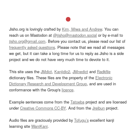
Jisho.org is lovingly crafted by
Kim, Miwa and Andrew
. You can
reach us on Mastodon at
@jisho@mastodon.social
or by e-mail to
jisho.org@gmail.com
. Before you contact us, please read our list of
frequently asked questions
. Please note that we read all messages
we get, but it can take a long time for us to reply as Jisho is a side
project and we do not have very much time to devote to it.
This site uses the
JMdict
,
Kanjidic2
,
JMnedict
and
Radkfile
dictionary files. These files are the property of the
Electronic
Dictionary Research and Development Group
, and are used in
conformance with the Group's
licence
.
Example sentences come from the
Tatoeba
project and are licensed
under
Creative Commons CC-BY
. And from the
Jreibun
project.
Audio files are graciously provided by
Tofugu’s
excellent kanji
learning site
WaniKani
.