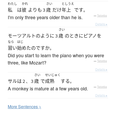
わたし
かれ
さい
としうえ
私
は
彼
よりも
歳
だけ
年上
です
３
。
I'm only three years older than he is.
—
Tatoeba
Details ▸
さい
モーツアルト
のように
歳
の
とき
に
ピアノ
を
３
なら
はじ
習い
始めた
のです
か
。
Did you start to learn the piano when you were
three, like Mozart?
—
Tatoeba
Details ▸
さい
せいじゅく
サル
は
歳
で
成熟
する
２、３
。
A monkey is mature at a few years old.
—
Tatoeba
Details ▸
More
S
entences >