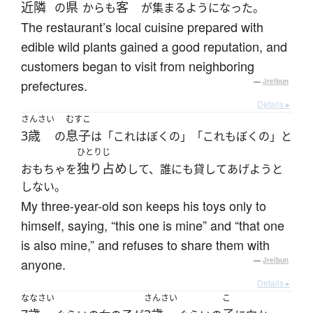
近隣
県
客
の
からも
が集まるようになった。
The restaurant’s local cuisine prepared with
edible wild plants gained a good reputation, and
customers began to visit from neighboring
prefectures.
—
Jreibun
Details ▸
さんさい
むすこ
3歳
息子
の
は「これはぼくの」「これもぼくの」と
ひとりじ
独り占め
おもちゃを
して、誰にも貸してあげようと
しない。
My three-year-old son keeps his toys only to
himself, saying, “this one is mine” and “that one
is also mine,” and refuses to share them with
anyone.
—
Jreibun
Details ▸
ななさい
さんさい
こ