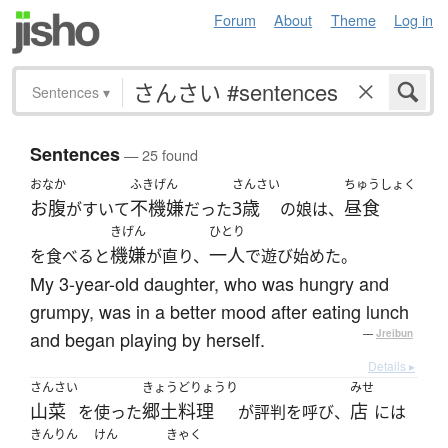
Forum
About
Theme
Log in
Sentences
▾
Sentences
— 25 found
おなか
ふきげん
さんさい
ちゅうしょく
お腹
不機嫌
3歳
昼食
がすいて
だった
の娘は、
きげん
ひとり
機嫌
一人
を食べると
が直り、
で遊び始めた。
My 3-year-old daughter, who was hungry and
grumpy, was in a better mood after eating lunch
and began playing by herself.
—
Jreibun
Details ▸
さんさい
きょうどりょうり
みせ
山菜
郷土料理
店
を使った
が評判を呼び、
には
きんりん
けん
きゃく