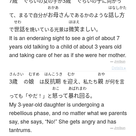
7歳
3歳
子
ぐらいの女の子が
ぐらいの
に向かっ
おかあ
はなしかた
お母さん
話し方
て、まるで自分が
であるかのような
せわ
ほほえ
世話
微笑ましい
で
を焼いている光景は
。
It is an enderaing sight to see a girl of about 7
years old talking to a child of about 3 years old
and taking care of her as if she were her mother.
—
Jreibun
Details ▸
さんさい
むすめ
はんこうき
むか
おや
3歳
娘
反抗期
迎え
親
の
は
を
、私たち
が何を言
おこ
あばれまわ
怒って
暴れ回る
っても「やだ！」と
。
My 3-year-old daughter is undergoing a
rebellious phase, and no matter what we parents
say, she says, “No!” She gets angry and has
tantrums.
—
Jreibun