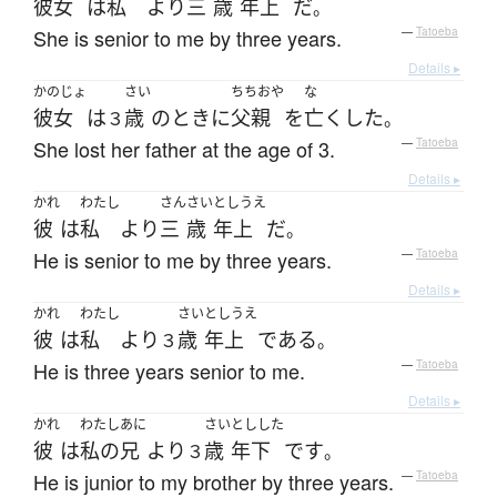
彼女
は
私
より
三
歳
年上
だ
。
She is senior to me by three years.
—
Tatoeba
Details ▸
かのじょ
さい
ちちおや
な
彼女
は
歳
の
とき
に
父親
を
亡くした
３
。
She lost her father at the age of 3.
—
Tatoeba
Details ▸
かれ
わたし
さん
さい
としうえ
彼
は
私
より
三
歳
年上
だ
。
He is senior to me by three years.
—
Tatoeba
Details ▸
かれ
わたし
さい
としうえ
彼
は
私
より
歳
年上
である
３
。
He is three years senior to me.
—
Tatoeba
Details ▸
かれ
わたし
あに
さい
としした
彼
は
私の
兄
より
歳
年下
です
３
。
He is junior to my brother by three years.
—
Tatoeba