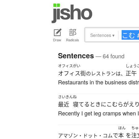
Sentences
▾
Draw
Radicals
Sentences
— 64 found
オフィスがい
しょう
オフィス街
正午
のレストランは、
Restaurants in the business distri
さいきん
ね
最近
寝てる
とき
に
こむらがえ
Recently I get leg cramps when I
ほん
ちゅ
で
本
を
注
アマゾン・ドット・コム