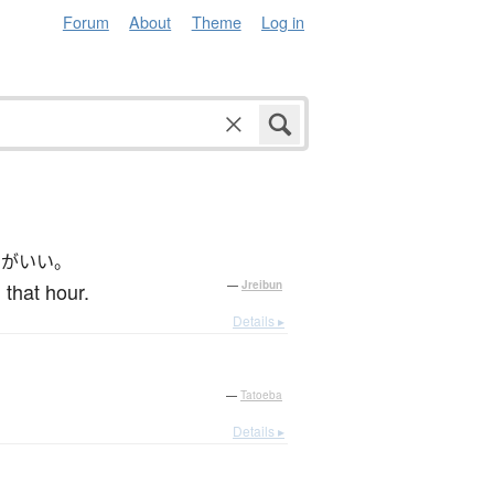
Forum
About
Theme
Log in
うがいい。
 that hour.
—
Jreibun
Details ▸
—
Tatoeba
Details ▸