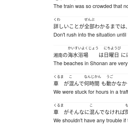
The train was so crowded that no
くわ
ぜんぶ
詳しい
こと
が
全部
わかる
まで
は
Don't rush into the situation unt
かいすいよくじょう
にちようび
の
海水浴場
は
日曜日
に
湘南
The beaches in Shonan are ver
くるま
こ
なんじかん
うご
車
が
混んで
何時間
も
動かなか
We were stuck for hours in a traf
くるま
こ
車
が
そんなに
混んで
なければ
We shouldn't have any trouble if t