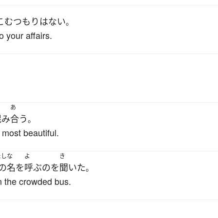
こむ
つもり
は
ない
。
 your affairs.
あ
混み
合う
。
 most beautiful.
たし
な
よ
き
の
名
を
呼ぶ
の
を
聞いた
。
n the crowded bus.