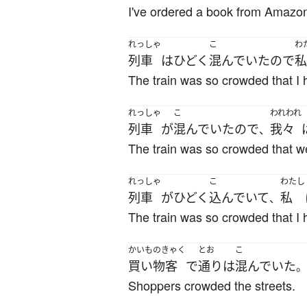
I've ordered a book from Amazo
れっしゃ
こ
わ
列車
は
ひどく
混んでいた
ので
私
The train was so crowded that I 
れっしゃ
こ
われわれ
列車
が
混んでいた
ので
我々
、
The train was so crowded that we
れっしゃ
こ
わたし
列車
が
ひどく
込んでいて
私
、
The train was so crowded that I 
かいものきゃく
とお
こ
買い物客
で
通り
は
混んでいた
。
Shoppers crowded the streets.