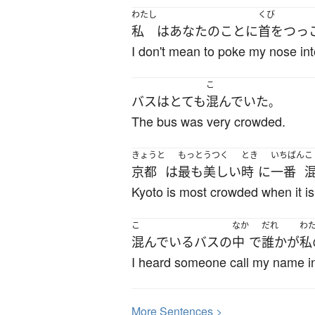
わたし
くび
私
は
あなた
の
こと
に
首をつっ
I don't mean to poke my nose into
こ
バス
は
とても
混んでいた
。
The bus was very crowded.
きょうと
もっと
うつく
とき
いちばん
こ
京都
は
最も
美しい
時
に
一番
Kyoto is most crowded when it is
こ
なか
だれ
わ
混んでいる
バス
の
中
で
誰か
が
私
I heard someone call my name i
More
S
entences >