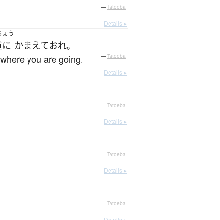
—
Tatoeba
Details ▸
ちょう
重に
かまえて
おれ
。
w where you are going.
—
Tatoeba
Details ▸
—
Tatoeba
Details ▸
—
Tatoeba
Details ▸
—
Tatoeba
Details ▸