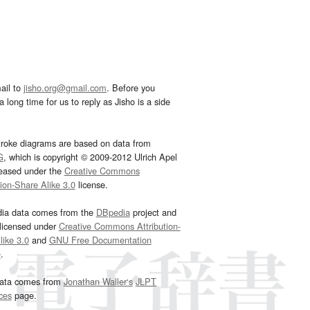
ail to
jisho.org@gmail.com
. Before you
 long time for us to reply as Jisho is a side
troke diagrams are based on data from
G
, which is copyright © 2009-2012 Ulrich Apel
leased under the
Creative Commons
tion-Share Alike 3.0
license.
dia data comes from the
DBpedia
project and
 licensed under
Creative Commons Attribution-
ike 3.0
and
GNU Free Documentation
e
.
ata comes from
Jonathan Waller‘s
JLPT
ces
page.