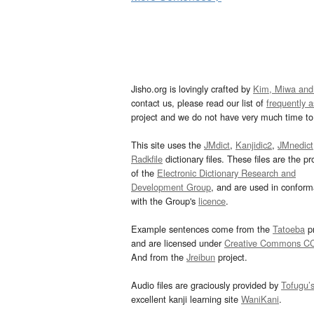
Jisho.org is lovingly crafted by
Kim, Miwa and
contact us, please read our list of
frequently 
project and we do not have very much time to 
This site uses the
JMdict
,
Kanjidic2
,
JMnedict
Radkfile
dictionary files. These files are the pr
of the
Electronic Dictionary Research and
Development Group
, and are used in confor
with the Group's
licence
.
Example sentences come from the
Tatoeba
pr
and are licensed under
Creative Commons C
And from the
Jreibun
project.
Audio files are graciously provided by
Tofugu’
excellent kanji learning site
WaniKani
.