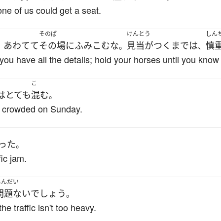
ne of us could get a seat.
そのば
けんとう
しん
あわてて
その場
に
ふみこむ
な
見当がつく
まで
は
慎
、
。
、
il you have all the details; hold your horses until you kno
こ
は
とても
混む
。
y crowded on Sunday.
った
。
fic jam.
もんだい
問題ない
でしょう
。
he traffic isn't too heavy.