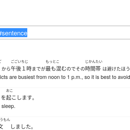
ご
ごごいちじ
もっと
こ
じかんたい
午後１時
最も
混む
時間帯
から
までが
のでその
は避けたほ
cts are busiest from noon to 1 p.m., so it is best to avoid
おこ
り
を
起こします
。
 sleep.
うもん
文
しました
。