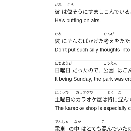
かれ
えら
彼
は
偉そうに
すましこんでいる
He's putting on airs.
かれ
かんが
彼
に
そんな
ばかげた
考え
を
たた
Don't put such silly thoughts into
にちようび
こうえん
日曜日
だった
ので
公園
は
こ
、
It being Sunday, the park was c
どようび
カラオケや
とく
こ
土曜日
の
カラオケ屋
は
特に
混ん
The karaoke shop is especially 
でんしゃ
なか
こ
電車
の
中
は
とても
混んでいた