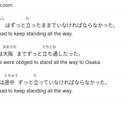
n.com.
たし
た
は
ずっと
立った
まま
で
い
なければならなかった
。
had to keep standing all the way.
おおさか
たちどお
は
大阪
まで
ずっと
立ち通し
だった
。
 were obliged to stand all the way to Osaka.
とちゅう
た
は
途中
ずっと
立ってい
なければならなかった
。
had to keep standing all the way.