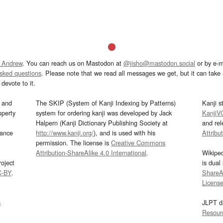
 Andrew
. You can reach us on Mastodon at
@jisho@mastodon.social
or by e-m
asked questions
. Please note that we read all messages we get, but it can take a
devote to it.
and
The SKIP (System of Kanji Indexing by Patterns)
Kanji s
operty
system for ordering kanji was developed by Jack
KanjiV
Halpern (Kanji Dictionary Publishing Society at
and re
mance
http://www.kanji.org/
), and is used with his
Attribu
permission. The license is
Creative Commons
Attribution-ShareAlike 4.0 International
.
Wikipe
oject
is dual
C-BY
.
ShareAl
Licens
s
JLPT d
Resour