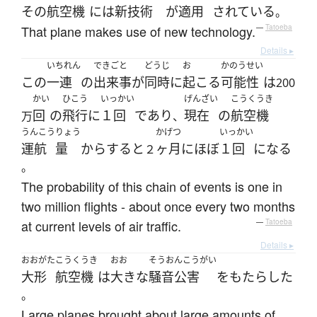
その
航空機
には
新技術
が
適用
されている
。
That plane makes use of new technology.
—
Tatoeba
Details ▸
いちれん
できごと
どうじ
お
かのうせい
この
一連
の
出来事
が
同時に
起こる
可能性
は
200
かい
ひこう
いっかい
げんざい
こうくうき
回
の
飛行
に
１回
であり
現在
の
航空機
万
、
うんこう
りょう
かげつ
いっかい
運航
量
からすると
ヶ月
に
ほぼ
１回
になる
２
。
The probability of this chain of events is one in
two million flights - about once every two months
at current levels of air traffic.
—
Tatoeba
Details ▸
おおがた
こうくうき
おお
そうおんこうがい
大形
航空機
は
大きな
騒音公害
を
もたらした
。
Large planes brought about large amounts of