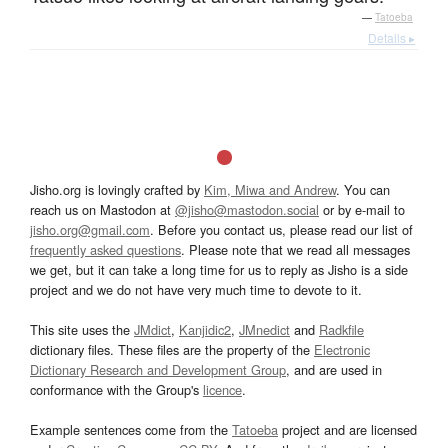
—
Tatoeba
Details ▸
Jisho.org is lovingly crafted by
Kim, Miwa and Andrew
. You can
reach us on Mastodon at
@jisho@mastodon.social
or by e-mail to
jisho.org@gmail.com
. Before you contact us, please read our list of
frequently asked questions
. Please note that we read all messages
we get, but it can take a long time for us to reply as Jisho is a side
project and we do not have very much time to devote to it.
This site uses the
JMdict
,
Kanjidic2
,
JMnedict
and
Radkfile
dictionary files. These files are the property of the
Electronic
Dictionary Research and Development Group
, and are used in
conformance with the Group's
licence
.
Example sentences come from the
Tatoeba
project and are licensed