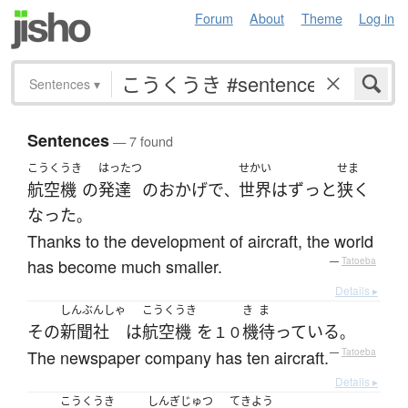
Forum
About
Theme
Log in
Sentences
▾
Sentences
— 7 found
こうくうき
はったつ
せかい
せま
航空機
の
発達
の
おかげで
世界
は
ずっと
狭く
、
なった
。
Thanks to the development of aircraft, the world
has become much smaller.
—
Tatoeba
Details ▸
しんぶんしゃ
こうくうき
き
ま
その
新聞社
は
航空機
を
機
待っている
１０
。
The newspaper company has ten aircraft.
—
Tatoeba
Details ▸
こうくうき
しんぎじゅつ
てきよう