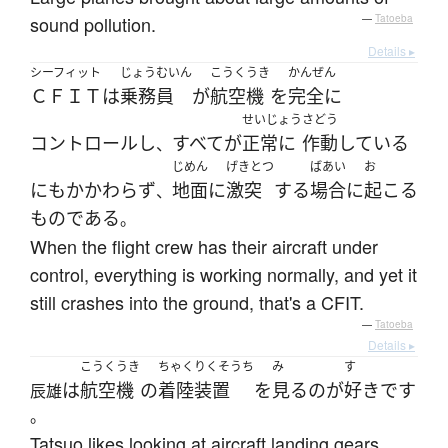
sound pollution.
—
Tatoeba
Details ▸
シーフィット
じょうむいん
こうくうき
かんぜん
ＣＦＩＴ
は
乗務員
が
航空機
を
完全に
せいじょう
さどう
コントロール
し
すべて
が
正常に
作動
している
、
じめん
げきとつ
ばあい
お
にもかかわらず
地面
に
激突
する
場合
に
起こる
、
ものである
。
When the flight crew has their aircraft under
control, everything is working normally, and yet it
still crashes into the ground, that's a CFIT.
—
Tatoeba
Details ▸
こうくうき
ちゃくりくそうち
み
す
は
航空機
の
着陸装置
を
見る
の
が
好き
です
辰雄
。
Tatsuo likes looking at aircraft landing gears.