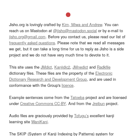
Jisho.org is lovingly crafted by
Kim, Miwa and Andrew
. You can
reach us on Mastodon at
@jisho@mastodon.social
or by e-mail to
jisho.org@gmail.com
. Before you contact us, please read our list of
frequently asked questions
. Please note that we read all messages
we get, but it can take a long time for us to reply as Jisho is a side
project and we do not have very much time to devote to it.
This site uses the
JMdict
,
Kanjidic2
,
JMnedict
and
Radkfile
dictionary files. These files are the property of the
Electronic
Dictionary Research and Development Group
, and are used in
conformance with the Group's
licence
.
Example sentences come from the
Tatoeba
project and are licensed
under
Creative Commons CC-BY
. And from the
Jreibun
project.
Audio files are graciously provided by
Tofugu’s
excellent kanji
learning site
WaniKani
.
The SKIP (System of Kanji Indexing by Patterns) system for