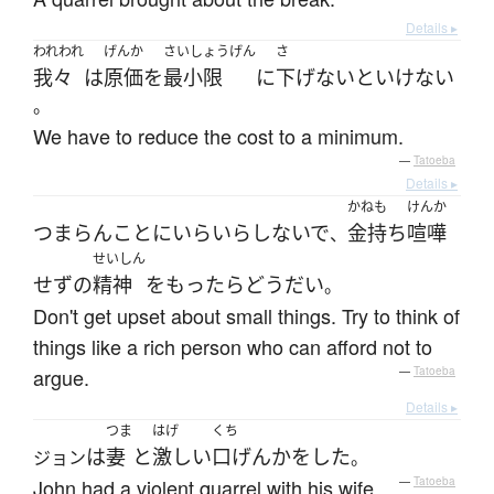
Details ▸
われわれ
げんか
さいしょうげん
さ
我々
は
原価
を
最小限
に
下げ
ないといけない
。
We have to reduce the cost to a minimum.
—
Tatoeba
Details ▸
かねも
けんか
つまらん
こと
に
いらいら
しないで
金持ち
喧嘩
、
せいしん
せず
の
精神
を
もったら
どう
だい
。
Don't get upset about small things. Try to think of
things like a rich person who can afford not to
argue.
—
Tatoeba
Details ▸
つま
はげ
くち
は
妻
と
激しい
口げんか
を
した
ジョン
。
John had a violent quarrel with his wife.
—
Tatoeba