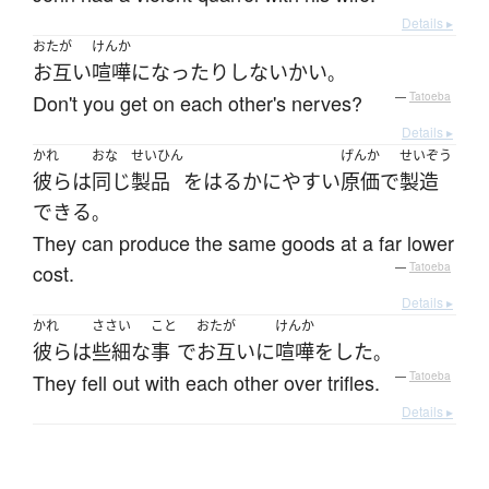
Details ▸
おたが
けんか
お互い
喧嘩
になったり
しない
かい
。
Don't you get on each other's nerves?
—
Tatoeba
Details ▸
かれ
おな
せいひん
げんか
せいぞう
彼ら
は
同じ
製品
を
はるかに
やすい
原価
で
製造
できる
。
They can produce the same goods at a far lower
cost.
—
Tatoeba
Details ▸
かれ
ささい
こと
おたが
けんか
彼ら
は
些細な
事
で
お互いに
喧嘩
を
した
。
They fell out with each other over trifles.
—
Tatoeba
Details ▸