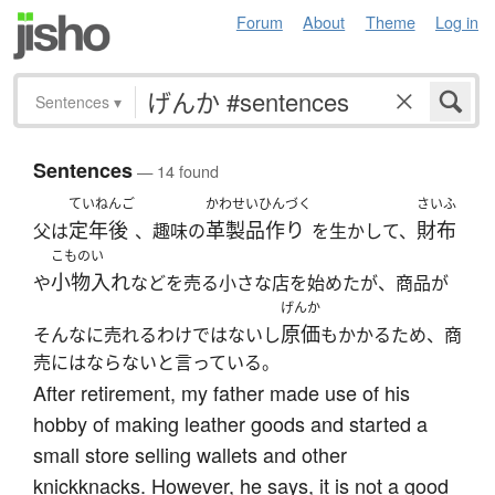
Forum
About
Theme
Log in
Sentences
▾
Sentences
— 14 found
ていねんご
かわせいひんづく
さいふ
定年後
革製品作り
財布
父は
、趣味の
を生かして、
こものい
小物入れ
や
などを売る小さな店を始めたが、商品が
げんか
原価
そんなに売れるわけではないし
もかかるため、商
売にはならないと言っている。
After retirement, my father made use of his
hobby of making leather goods and started a
small store selling wallets and other
knickknacks. However, he says, it is not a good