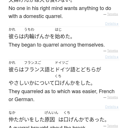
。
No one in his right mind wants anything to do
with a domestic quarrel.
—
Tatoeba
Details ▸
かれ
うちわ
はじ
彼ら
は
内輪げんか
を
始めた
。
They began to quarrel among themselves.
—
Tatoeba
Details ▸
かれ
フランスご
ドイツご
彼ら
は
フランス語
と
ドイツ語
と
どちら
が
くち
やさしい
か
について
口げんか
を
した
。
They quarreled as to which was easier, French
or German.
—
Tatoeba
Details ▸
なか
げんいん
くち
仲たがい
を
した
原因
は
口げんか
であった
。
A quarrel brought about the break.
—
Tatoeba