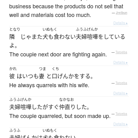
business because the products do not sell that
well and materials cost too much.
—
Jreibun
Details ▸
となり
いぬもく
ふうふげんか
隣
じゃ
また
犬も食わない
夫婦喧嘩
を
している
よ
。
The couple next door are fighting again.
—
Tatoeba
Details ▸
かれ
つま
くち
彼
は
いつも
妻
と
口げんか
を
する
。
He always quarrels with his wife.
—
Tatoeba
Details ▸
ふうふげんか
なかなお
夫婦喧嘩
した
が
すぐ
仲直り
した
。
The couple quarreled, but soon made up.
—
Tatoeba
Details ▸
ふうふ
いぬもく
夫婦げんか
は
犬も食わない