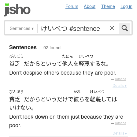
Forum
About
Theme
Log in
Sentences
▾
Sentences
— 92 found
びんぼう
たにん
けいべつ
貧乏
だからといって
他人
を
軽蔑する
な
。
Don't despise others because they are poor.
—
Tatoeba
Details ▸
びんぼう
かれ
けいべつ
貧乏
だから
と
いう
だけ
で
彼ら
を
軽蔑して
は
いけない
。
Don't look down on them just because they are
poor.
—
Tatoeba
Details ▸