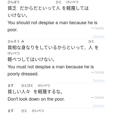
びんぼう
ひと
けいべつ
貧乏
だから
だ
と
いって
人
を
軽蔑して
は
いけない
。
You should not despise a man because he is
poor.
—
Tatoeba
Details ▸
ひんそう
み
ひと
貧相な
身なり
を
している
からといって
人
を
、
けいべつ
軽べつして
は
いけない
。
You must not despise a man because he is
poorly dressed.
—
Tatoeba
Details ▸
まず
ひとびと
けいべつ
貧しい
人々
を
軽蔑する
な
。
Don't look down on the poor.
—
Tatoeba
Details ▸
まず
ひと
けいべつ