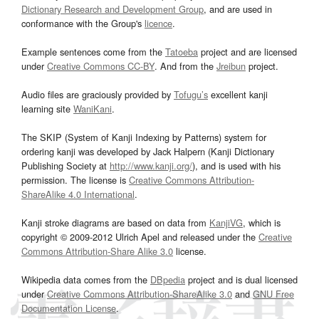
Dictionary Research and Development Group
, and are used in
conformance with the Group's
licence
.
Example sentences come from the
Tatoeba
project and are licensed
under
Creative Commons CC-BY
. And from the
Jreibun
project.
Audio files are graciously provided by
Tofugu’s
excellent kanji
learning site
WaniKani
.
The SKIP (System of Kanji Indexing by Patterns) system for
ordering kanji was developed by Jack Halpern (Kanji Dictionary
Publishing Society at
http://www.kanji.org/
), and is used with his
permission. The license is
Creative Commons Attribution-
ShareAlike 4.0 International
.
Kanji stroke diagrams are based on data from
KanjiVG
, which is
copyright © 2009-2012 Ulrich Apel and released under the
Creative
Commons Attribution-Share Alike 3.0
license.
Wikipedia data comes from the
DBpedia
project and is dual licensed
under
Creative Commons Attribution-ShareAlike 3.0
and
GNU Free
Documentation License
.