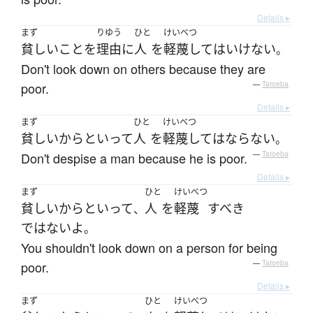
Details ▸
まず
りゆう
ひと
けいべつ
貧しい
こと
を
理由
に
人
を
軽蔑して
は
いけない
。
Don't look down on others because they are
poor.
—
Tatoeba
Details ▸
まず
ひと
けいべつ
貧しい
からといって
人
を
軽蔑して
は
ならない
。
Don't despise a man because he is poor.
—
Tatoeba
Details ▸
まず
ひと
けいべつ
貧しい
からといって
人
を
軽蔑
すべき
、
ではない
よ
。
You shouldn't look down on a person for being
poor.
—
Tatoeba
Details ▸
まず
ひと
けいべつ