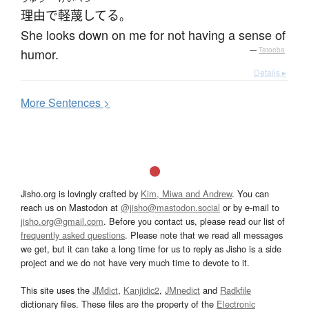
理由
で
軽蔑してる
。
She looks down on me for not having a sense of
humor.
—
Tatoeba
Details ▸
More
S
entences >
Jisho.org is lovingly crafted by
Kim, Miwa and Andrew
. You can
reach us on Mastodon at
@jisho@mastodon.social
or by e-mail to
jisho.org@gmail.com
. Before you contact us, please read our list of
frequently asked questions
. Please note that we read all messages
we get, but it can take a long time for us to reply as Jisho is a side
project and we do not have very much time to devote to it.
This site uses the
JMdict
,
Kanjidic2
,
JMnedict
and
Radkfile
dictionary files. These files are the property of the
Electronic