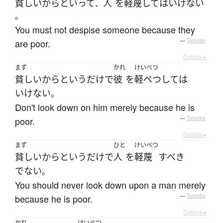
貧しい
からといって
人
を
軽蔑して
は
いけない
、
。
You must not despise someone because they
are poor.
—
Tatoeba
Details ▸
まず
かれ
けいべつ
貧しい
から
と
いう
だけ
で
彼
を
軽べつして
は
いけない
。
Don't look down on him merely because he is
poor.
—
Tatoeba
Details ▸
まず
ひと
けいべつ
貧しい
から
と
いう
だけ
で
人
を
軽蔑
すべき
でない
。
You should never look down upon a man merely
because he is poor.
—
Tatoeba
Details ▸
かれ
けいべつ