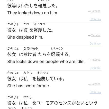
彼等
は
わたし
を
軽蔑した
。
They looked down on him.
—
Tatoeba
Details ▸
かのじょ
かれ
けいべつ
彼女
は
彼
を
軽蔑した
。
She despised him.
—
Tatoeba
Details ▸
かのじょ
なまけもの
けいべつ
彼女
は
怠け者
たち
を
軽蔑する
。
She looks down on people who are idle.
—
Tatoeba
Details ▸
かのじょ
わたし
けいべつ
彼女
は
私
を
軽蔑している
。
She has scorn for me.
—
Tatoeba
Details ▸
かのじょ
わたし
彼女
は
私
を
ユーモアのセンス
が
ない
という
りゆう
けいべつ