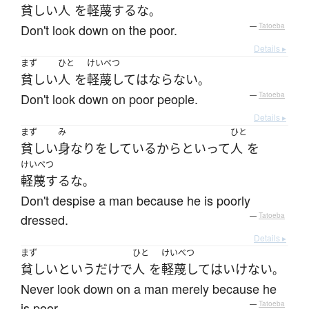
貧しい
人
を
軽蔑する
な
。
Don't look down on the poor.
—
Tatoeba
Details ▸
まず
ひと
けいべつ
貧しい
人
を
軽蔑して
は
ならない
。
Don't look down on poor people.
—
Tatoeba
Details ▸
まず
み
ひと
貧しい
身なり
を
している
からといって
人
を
けいべつ
軽蔑する
な
。
Don't despise a man because he is poorly
dressed.
—
Tatoeba
Details ▸
まず
ひと
けいべつ
貧しい
と
いう
だけ
で
人
を
軽蔑して
は
いけない
。
Never look down on a man merely because he
is poor.
—
Tatoeba