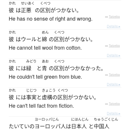
かれ
せいあく
くべつ
彼
は
正悪
の
区別がつかない
。
He has no sense of right and wrong.
—
Tatoeba
Details ▸
かれ
めん
くべつ
彼
は
ウール
と
綿
の
区別がつかない
。
He cannot tell wool from cotton.
—
Tatoeba
Details ▸
かれ
みどり
あお
くべつ
彼
には
緑
と
青
の
区別がつかなかった
。
He couldn't tell green from blue.
—
Tatoeba
Details ▸
かれ
じじつ
きょこう
くべつ
彼
には
事実
と
虚構の
区別がつかない
。
He can't tell fact from fiction.
—
Tatoeba
Details ▸
ヨーロッパじん
にほんじん
ちゅうごくじん
たいていの
ヨーロッパ人
は
日本人
と
中国人