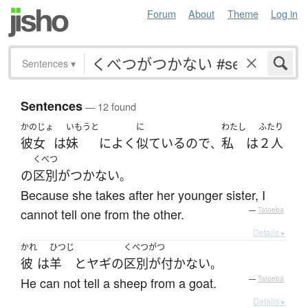
Forum
About
Theme
Log in
Sentences
▾
Sentences
— 12 found
かのじょ
いもうと
に
わたし
ふたり
彼女
は
妹
に
よく
似ている
ので
私
は
２人
、
くべつ
の
区別がつかない
。
Because she takes after her younger sister, I
cannot tell one from the other.
—
Tatoeba
Details ▸
かれ
ひつじ
くべつがつ
彼
は
羊
と
ヤギ
の
区別が付かない
。
He can not tell a sheep from a goat.
—
Tatoeba
Details ▸