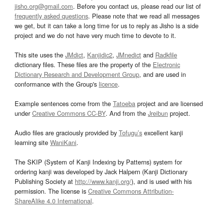
jisho.org@gmail.com
. Before you contact us, please read our list of
frequently asked questions
. Please note that we read all messages
we get, but it can take a long time for us to reply as Jisho is a side
project and we do not have very much time to devote to it.
This site uses the
JMdict
,
Kanjidic2
,
JMnedict
and
Radkfile
dictionary files. These files are the property of the
Electronic
Dictionary Research and Development Group
, and are used in
conformance with the Group's
licence
.
Example sentences come from the
Tatoeba
project and are licensed
under
Creative Commons CC-BY
. And from the
Jreibun
project.
Audio files are graciously provided by
Tofugu’s
excellent kanji
learning site
WaniKani
.
The SKIP (System of Kanji Indexing by Patterns) system for
ordering kanji was developed by Jack Halpern (Kanji Dictionary
Publishing Society at
http://www.kanji.org/
), and is used with his
permission. The license is
Creative Commons Attribution-
ShareAlike 4.0 International
.