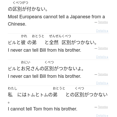
くべつがつ
の
区別が付かない
。
Most Europeans cannot tell a Japanese from a
Chinese.
—
Tatoeba
Details ▸
かれ
おとうと
ぜんぜん
くべつ
と
彼
の
弟
と
全然
区別がつかない
ビル
。
I never can tell Bill from his brother.
—
Tatoeba
Details ▸
おにい
くべつ
と
お兄さん
の
区別がつかない
ビル
よ。
I never can tell Bill from his brother.
—
Tatoeba
Details ▸
わたし
おとうと
くべつ
私
には
と
の
弟
と
の
区別がつかない
トム
トム
。
I cannot tell Tom from his brother.
—
Tatoeba
Details ▸