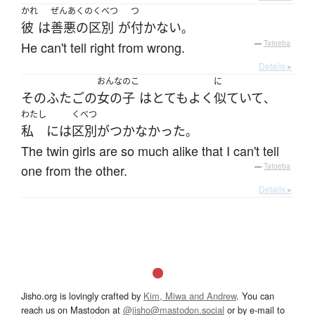
かれ
ぜんあくのくべつ
つ
彼
は
善悪の区別
が
付かない
。
He can't tell right from wrong.
—
Tatoeba
Details ▸
おんなのこ
に
その
ふたご
の
女の子
は
とても
よく
似ていて
、
わたし
くべつ
私
には
区別がつかなかった
。
The twin girls are so much alike that I can't tell
one from the other.
—
Tatoeba
Details ▸
Jisho.org is lovingly crafted by
Kim, Miwa and Andrew
. You can
reach us on Mastodon at
@jisho@mastodon.social
or by e-mail to