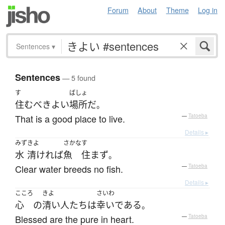
Forum
About
Theme
Log in
Sentences
▾
Sentences
— 5 found
す
ばしょ
住む
べき
よい
場所
だ
。
That is a good place to live.
—
Tatoeba
Details ▸
みず
きよ
さかな
す
水
清ければ
魚
住まず
。
Clear water breeds no fish.
—
Tatoeba
Details ▸
こころ
きよ
さいわ
心
の
清い
人たち
は
幸い
である
。
Blessed are the pure in heart.
—
Tatoeba