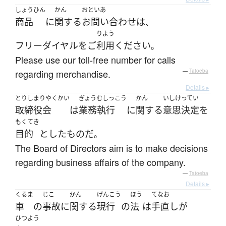
しょうひん
かん
おといあ
商品
に
関する
お問い合わせ
は
、
りよう
フリーダイヤル
を
ご
利用
ください
。
Please use our toll-free number for calls
regarding merchandise.
—
Tatoeba
Details ▸
とりしまりやくかい
ぎょうむしっこう
かん
いしけってい
取締役会
は
業務執行
に
関する
意思決定
を
もくてき
目的
とした
もの
だ
。
The Board of Directors aim is to make decisions
regarding business affairs of the company.
—
Tatoeba
Details ▸
くるま
じこ
かん
げんこう
ほう
てなお
車
の
事故
に
関する
現行
の
法
は
手直し
が
ひつよう