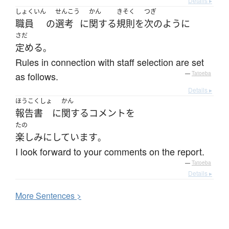
Details ▸
しょくいん
せんこう
かん
きそく
つぎ
職員
の
選考
に
関する
規則
を
次のように
さだ
定める
。
Rules in connection with staff selection are set
as follows.
—
Tatoeba
Details ▸
ほうこくしょ
かん
報告書
に
関する
コメント
を
たの
楽しみにしています
。
I look forward to your comments on the report.
—
Tatoeba
Details ▸
More
S
entences >