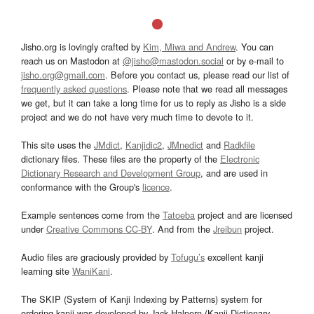
Jisho.org is lovingly crafted by
Kim, Miwa and Andrew
. You can
reach us on Mastodon at
@jisho@mastodon.social
or by e-mail to
jisho.org@gmail.com
. Before you contact us, please read our list of
frequently asked questions
. Please note that we read all messages
we get, but it can take a long time for us to reply as Jisho is a side
project and we do not have very much time to devote to it.
This site uses the
JMdict
,
Kanjidic2
,
JMnedict
and
Radkfile
dictionary files. These files are the property of the
Electronic
Dictionary Research and Development Group
, and are used in
conformance with the Group's
licence
.
Example sentences come from the
Tatoeba
project and are licensed
under
Creative Commons CC-BY
. And from the
Jreibun
project.
Audio files are graciously provided by
Tofugu’s
excellent kanji
learning site
WaniKani
.
The SKIP (System of Kanji Indexing by Patterns) system for
ordering kanji was developed by Jack Halpern (Kanji Dictionary