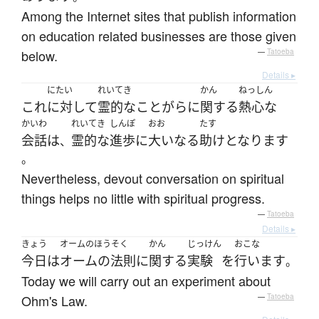
Among the Internet sites that publish information
on education related businesses are those given
below.
—
Tatoeba
Details ▸
にたい
れいてき
かん
ねっしん
これ
に対して
霊的な
ことがら
に
関する
熱心な
かいわ
れいてき
しんぽ
おお
たす
会話
は
霊的な
進歩
に
大いなる
助け
となります
、
。
Nevertheless, devout conversation on spiritual
things helps no little with spiritual progress.
—
Tatoeba
Details ▸
きょう
オームのほうそく
かん
じっけん
おこな
今日
は
オームの法則
に
関する
実験
を
行います
。
Today we will carry out an experiment about
Ohm's Law.
—
Tatoeba