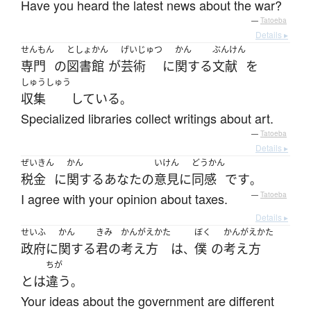
Have you heard the latest news about the war?
—
Tatoeba
Details ▸
せんもん
としょかん
げいじゅつ
かん
ぶんけん
専門
の
図書館
が
芸術
に
関する
文献
を
しゅうしゅう
収集
している
。
Specialized libraries collect writings about art.
—
Tatoeba
Details ▸
ぜいきん
かん
いけん
どうかん
税金
に
関する
あなた
の
意見
に
同感
です
。
I agree with your opinion about taxes.
—
Tatoeba
Details ▸
せいふ
かん
きみ
かんがえかた
ぼく
かんがえかた
政府
に
関する
君の
考え方
は
僕
の
考え方
、
ちが
とは
違う
。
Your ideas about the government are different