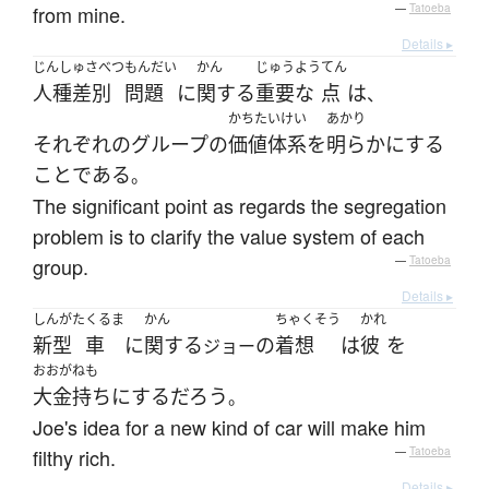
from mine.
—
Tatoeba
Details ▸
じんしゅさべつ
もんだい
かん
じゅうよう
てん
人種差別
問題
に
関する
重要な
点
は
、
かちたいけい
あかり
それぞれ
の
グループ
の
価値体系
を
明らかにする
こと
である
。
The significant point as regards the segregation
problem is to clarify the value system of each
group.
—
Tatoeba
Details ▸
しんがた
くるま
かん
ちゃくそう
かれ
新型
車
に
関する
の
着想
は
彼
を
ジョー
おおがねも
大金持ち
に
する
だろう
。
Joe's idea for a new kind of car will make him
filthy rich.
—
Tatoeba
Details ▸