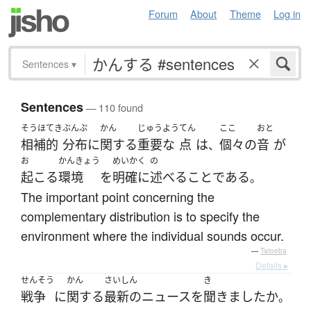
Forum
About
Theme
Log in
Sentences
▾
Sentences
— 110 found
そうほ
てき
ぶんぷ
かん
じゅうよう
てん
ここ
おと
相補
的
分布
に
関する
重要な
点
は
個々の
音
が
、
お
かんきょう
めいかく
の
起こる
環境
を
明確に
述べる
こと
である
。
The important point concerning the
complementary distribution is to specify the
environment where the individual sounds occur.
—
Tatoeba
Details ▸
せんそう
かん
さいしん
き
戦争
に
関する
最新の
ニュース
を
聞きました
か
。