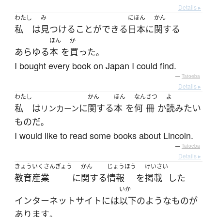
Details ▸
わたし
み
にほん
かん
私
は
見つける
ことができる
日本
に
関する
ほん
か
あらゆる
本
を
買った
。
I bought every book on Japan I could find.
—
Tatoeba
Details ▸
わたし
かん
ほん
なん
さつ
よ
私
は
に
関する
本
を
何
冊
か
読み
たい
リンカーン
もの
だ
。
I would like to read some books about Lincoln.
—
Tatoeba
Details ▸
きょういくさんぎょう
かん
じょうほう
けいさい
教育産業
に
関する
情報
を
掲載
した
いか
インターネットサイト
には
以下
の
ような
もの
が
あります
。