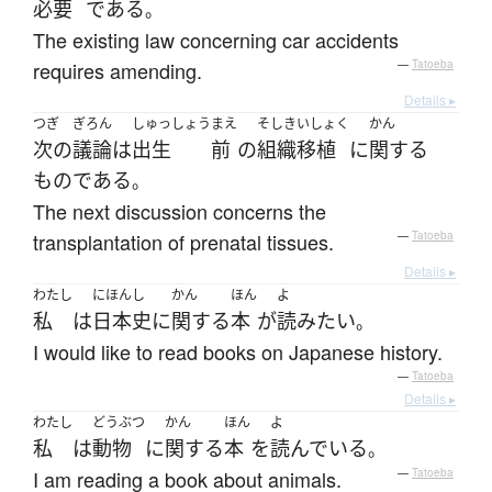
必要
である
。
The existing law concerning car accidents
requires amending.
—
Tatoeba
Details ▸
つぎ
ぎろん
しゅっしょう
まえ
そしき
いしょく
かん
次の
議論
は
出生
前
の
組織
移植
に
関する
ものである
。
The next discussion concerns the
transplantation of prenatal tissues.
—
Tatoeba
Details ▸
わたし
にほんし
かん
ほん
よ
私
は
日本史
に
関する
本
が
読み
たい
。
I would like to read books on Japanese history.
—
Tatoeba
Details ▸
わたし
どうぶつ
かん
ほん
よ
私
は
動物
に
関する
本
を
読んでいる
。
I am reading a book about animals.
—
Tatoeba